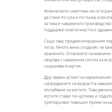
Физическите симптоми не се огран
да стане по-суха и по-тънка, а кос
за това е намаленото производство
поддържат еластичността и здравин
Също така, предменопаузалният пе
тегло. Много жени споделят, че ка
храненето. Отлагането на мазнини с
свързва с намаления синтез на естр
съхранява енергия.
Друг важен аспект на хормоналния 
напредването на възрастта намален
отслабване на костите. Това увелич
костите стават по-чупливи и подат
препоръчват повишен прием на кал