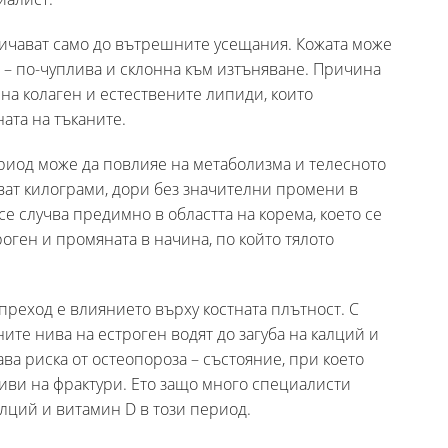
ичават само до вътрешните усещания. Кожата може
ата – по-чуплива и склонна към изтъняване. Причина
 на колаген и естествените липиди, които
ата на тъканите.
риод може да повлияе на метаболизма и телесното
чват килограми, дори без значителни промени в
е случва предимно в областта на корема, което се
оген и промяната в начина, по който тялото
преход е влиянието върху костната плътност. С
ите нива на естроген водят до загуба на калций и
ава риска от остеопороза – състояние, при което
ливи на фрактури. Ето защо много специалисти
ций и витамин D в този период.