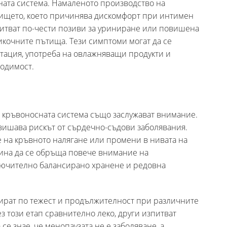
ната система. Намаленото производство на
алището, което причинява дискомфорт при интимен
питват по-чести позиви за уриниране или повишена
икочните пътища. Тези симптоми могат да се
тация, употреба на овлажняващи продукти и
одимост.
в кръвоносната система също заслужават внимание.
вишава рискът от сърдечно-съдови заболявания.
 на кръвното налягане или промени в нивата на
чина да се обръща повече внимание на
лючително балансирано хранене и редовна
рират по тежест и продължителност при различните
з този етап сравнително леко, други изпитват
се знае, че менопаузата не е заболяване, а