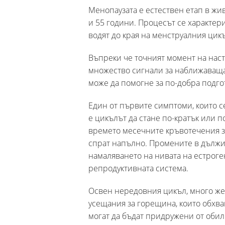
Менопаузата е естествен етап в жи
и 55 години. Процесът се характе
водят до края на менструалния цикъ
Въпреки че точният момент на настъ
множество сигнали за наближаваща
може да помогне за по-добра подгот
Един от първите симптоми, които с
е цикълът да стане по-кратък или п
времето месечните кръвотечения за
спрат напълно. Промените в дължи
намаляването на нивата на естрог
репродуктивната система.
Освен нередовния цикъл, много же
усещания за горещина, които обхващ
могат да бъдат придружени от обилн