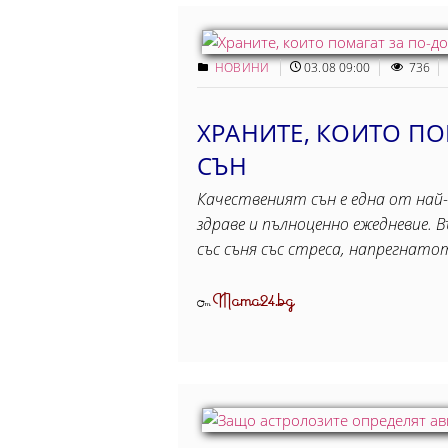
НОВИНИ
03.08 09:00
736
ХРАНИТЕ, КОИТО ПО
СЪН
Качественият сън е една от най
здраве и пълноценно ежедневие. 
със съня със стреса, напрегнат
Mama24.bg
От