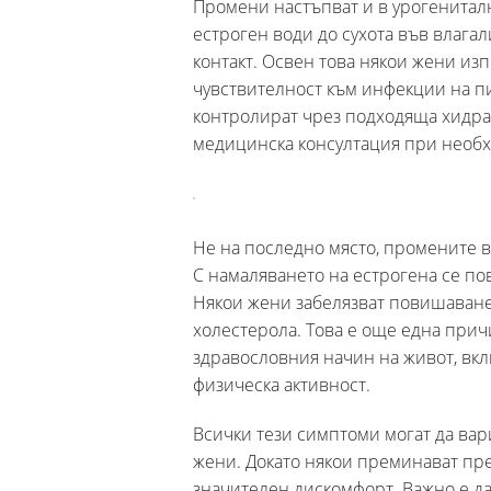
Промени настъпват и в урогенитал
естроген води до сухота във влаг
контакт. Освен това някои жени из
чувствителност към инфекции на п
контролират чрез подходяща хидра
медицинска консултация при необх
Не на последно място, промените 
С намаляването на естрогена се по
Някои жени забелязват повишаване
холестерола. Това е още една при
здравословния начин на живот, вк
физическа активност.
Всички тези симптоми могат да ва
жени. Докато някои преминават пре
значителен дискомфорт. Важно е да 