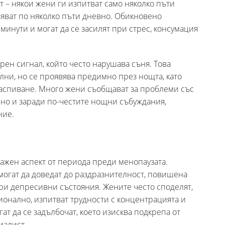
т – някои жени ги изпитват само няколко пъти
вяват по няколко пъти дневно. Обикновено
минути и могат да се засилят при стрес, консумация
рен сигнал, който често нарушава съня. Това
лни, но се проявява предимно през нощта, като
заспиване. Много жени съобщават за проблеми със
 но и заради по-честите нощни събуждания,
ние.
жен аспект от периода преди менопаузата.
могат да доведат до раздразнителност, повишена
ри депресивни състояния. Жените често споделят,
ионално, изпитват трудности с концентрацията и
ат да се задълбочат, което изисква подкрепа от
иалист.