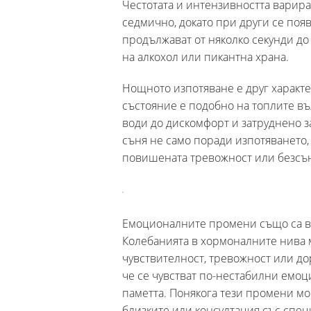
Честотата и интензивността варира
седмично, докато при други се поя
продължават от няколко секунди до 
на алкохол или пикантна храна.
Нощното изпотяване е друг характе
състояние е подобно на топлите въ
води до дискомфорт и затруднено 
съня не само поради изпотяването,
повишената тревожност или безсъ
Емоционалните промени също са ва
Колебанията в хормоналните нива 
чувствителност, тревожност или до
че се чувстват по-нестабилни емоц
паметта. Понякога тези промени мог
близките или консултация със спец