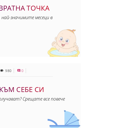
ОВРАТНА ТОЧКА
 най-значимите месеци в
980
0
КЪМ СЕБЕ СИ
получават? Срещате все повече