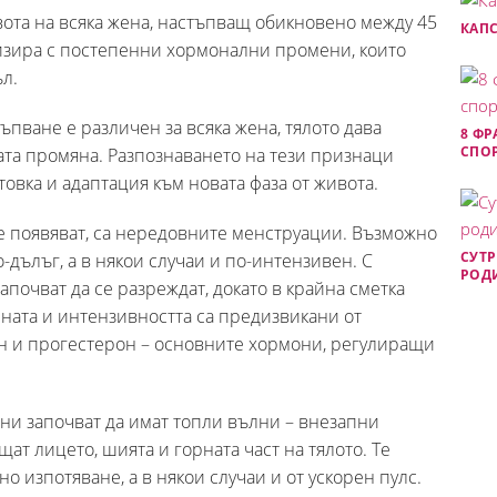
вота на всяка жена, настъпващ обикновено между 45
КАПС
ризира с постепенни хормонални промени, които
л.
пване е различен за всяка жена, тялото дава
8 ФР
СПОР
та промяна. Разпознаването на тези признаци
овка и адаптация към новата фаза от живота.
е появяват, са нередовните менструации. Възможно
СУТР
о-дълъг, а в някои случаи и по-интензивен. С
РОДИ
почват да се разреждат, докато в крайна сметка
ната и интензивността са предизвикани от
ен и прогестерон – основните хормони, регулиращи
ни започват да имат топли вълни – внезапни
ат лицето, шията и горната част на тялото. Те
о изпотяване, а в някои случаи и от ускорен пулс.