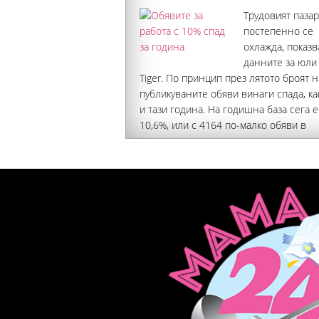
Трудовият пазар
постепенно се
охлажда, показв
данните за юли 
Tiger. По принцип през лятото броят н
публикуваните обяви винаги спада, ка
и тази година. На годишна база сега е
10,6%, или с 4164 по-малко обяви в
сравнение с юли 2025 г., сочат данни
Намалението е почти поравно във вс
сектори на икономиката