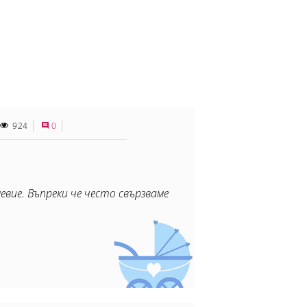
924
0
вие. Въпреки че често свързваме