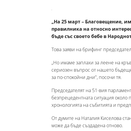
„На 25 март – Благовещение, и
правилника на относно интерес
бъде със своето бебе в Народно
Това заяви на брифинг председател
„Но имаме заплахи за леене на кръв
сериозен въпрос от нашето бъдеще
за по-спокойни дни", посочи тя.
Председателят на 51-вия парламен
безпрецедентната ситуация около п
хронологията на събитията и предпр
От думите на Наталия Киселова ста
може да бъде създадена отново.