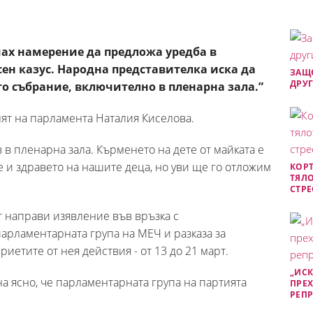
мах намерение да предложа уредба в
ен казус. Народна представителка иска да
ЗАЩО
ДРУГ
то събрание, включително в пленарна зала.”
ят на парламента Наталия Киселова.
 в пленарна зала. Кърменето на дете от майката е
 и здравето на нашите деца, но уви ще го отложим
КОРТ
ТЯЛО
СТРЕ
т направи изявление във връзка с
арламентарната група на МЕЧ и разказа за
иетите от нея действия - от 13 до 21 март.
„ИСК
на ясно, че парламентарната група на партията
ПРЕХ
РЕП