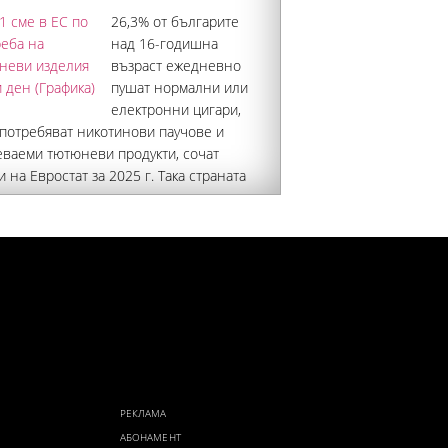
26,3% от българите
над 16-годишна
възраст ежедневно
пушат нормални или
електронни цигари,
употребяват никотинови паучове и
еваеми тютюневи продукти, сочат
 на Евростат за 2025 г. Така страната
лидер в Европейския съюз (ЕС) по дял
аселението, което употребява
неви изделия. Това е доста над
ия дял за съюза по този
РЕКЛАМА
АБОНАМЕНТ