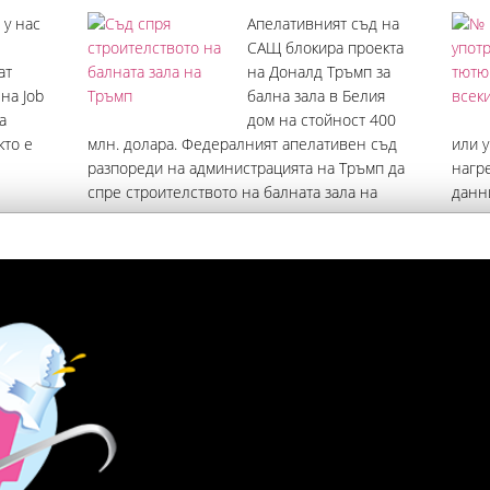
 у нас
Апелативният съд на
САЩ блокира проекта
ат
на Доналд Тръмп за
на Job
бална зала в Белия
а
дом на стойност 400
кто е
млн. долара. Федералният апелативен съд
или 
разпореди на администрацията на Тръмп да
нагр
спре строителството на балната зала на
данни
те.
мястото на събореното Източно крило на
ни е 
ички
Белия дом, съобщава Sky News. Съдът,
на н
който е със седалище във Вашингтон
тютю
средн