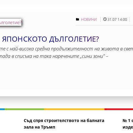
НОВИНИ
31.07 14:00
А ЯПОНСКОТО ДЪЛГОЛЕТИЕ?
ите с най-висока средна продължителност на живота в све
ада в списъка на така наречените „сини зони" –
Съд спря строителството на балната
№ 1 
зала на Тръмп
изде