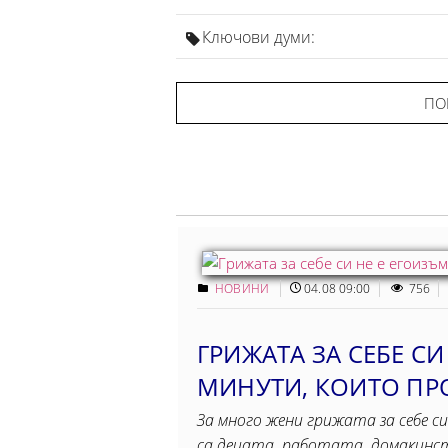
Ключови думи:
ПО
НОВИНИ
04.08 09:00
756
ГРИЖАТА ЗА СЕБЕ СИ
МИНУТИ, КОИТO ПР
За много жени грижата за себе си
са децата, работата, домакинст