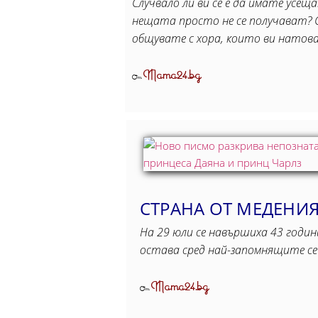
Случвало ли ви се е да имате усещ
нещата просто не се получават? 
общувате с хора, които ви натов
Mama24.bg
От
СТРАНА ОТ МЕДЕНИЯ
На 29 юли се навършиха 43 годин
остава сред най-запомнящите с
Mama24.bg
От