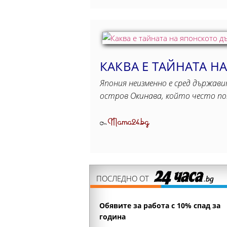
КАКВА Е ТАЙНАТА Н
Япония неизменно е сред държав
остров Окинава, който често поп
Mama24.bg
От
ПОСЛЕДНО ОТ
Обявите за работа с 10% спад за
година