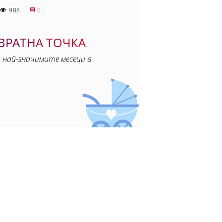
988
0
ОВРАТНА ТОЧКА
 най-значимите месеци в