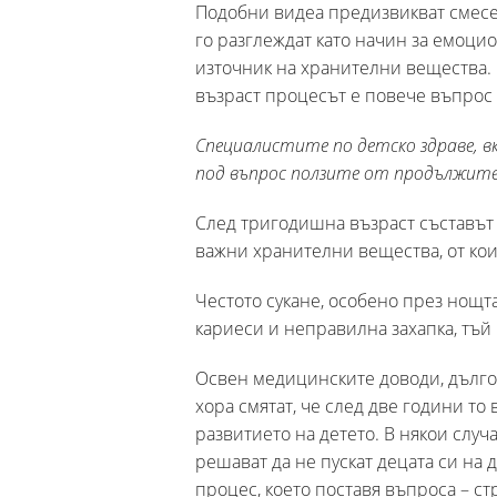
Подобни видеа предизвикват смес
го разглеждат като начин за емоцио
източник на хранителни вещества. 
възраст процесът е повече въпрос 
Специалистите по детско здраве, 
под въпрос ползите от продължите
След тригодишна възраст съставът
важни хранителни вещества, от кои
Честото сукане, особено през нощт
кариеси и неправилна захапка, тъй 
Освен медицинските доводи, дълго
хора смятат, че след две години то
развитието на детето. В някои случ
решават да не пускат децата си на д
процес, което поставя въпроса – ст