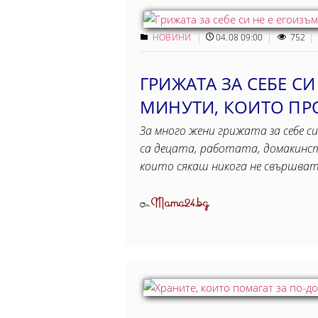
НОВИНИ
04.08 09:00
752
ГРИЖАТА ЗА СЕБЕ СИ
МИНУТИ, КОИТO ПР
За много жени грижата за себе си
са децата, работата, домакинст
които сякаш никога не свършва
Mama24.bg
От