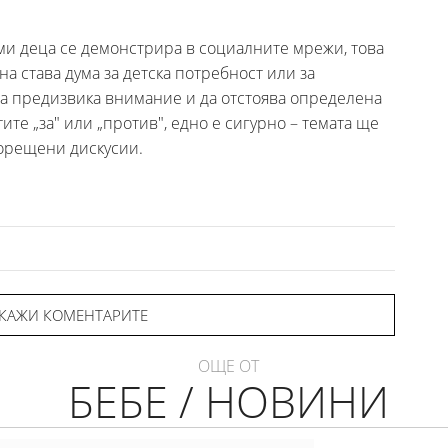
ми деца се демонстрира в социалните мрежи, това
а става дума за детска потребност или за
да предизвика внимание и да отстоява определена
ите „за" или „против", едно е сигурно – темата ще
орещени дискусии.
КАЖИ КОМЕНТАРИТЕ
ОЩЕ ОТ
БЕБЕ / НОВИНИ