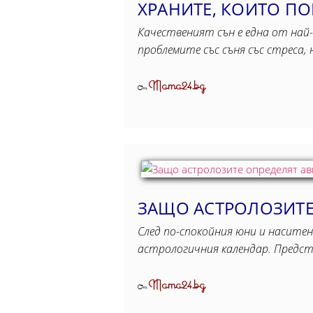
ХРАНИТЕ, КОИТО ПО
Качественият сън е една от най-
проблемите със съня със стреса
Mama24.bg
От
ЗАЩО АСТРОЛОЗИТЕ 
След по-спокойния юни и наситен
астрологичния календар. Предс
Mama24.bg
От