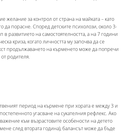
е желание за контрол от страна на майката – като
ето да порасне. Според детските психолози, около 3-
 в развитието на самостоятелността, а на 7 години
ска криза, когато личността му започва да се
екст продължаването на кърменето може да попречи
 от родителя.
твеният период на кърмене при хората е между 3 и
 постепенното угасване на сукателния рефлекс. Ако
уважение към възрастовите особености на детето
мене след втората година), балансът може да бъде