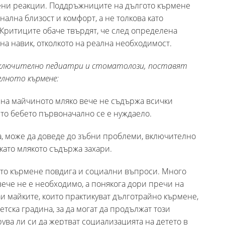
ени реакции. Поддръжниците на дългото кърмене
нална близост и комфорт, а не толкова като
Критиците обаче твърдят, че след определена
на навик, отколкото на реална необходимост.
включително педиатри и стоматолози, поставят
лното кърмене:
 на майчиното мляко вече не съдържа всички
то бебето първоначално се е нуждаело.
а, може да доведе до зъбни проблеми, включително
като млякото съдържа захари.
то кърмене повдига и социални въпроси. Много
 вече не е необходимо, а понякога дори пречи на
аи майките, които практикуват дълготрайно кърмене,
етска градина, за да могат да продължат този
рува ли си да жертват социализацията на детето в