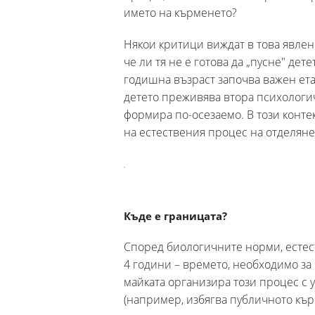
името на кърменето?
Някои критици виждат в това явлени
че ли тя не е готова да „пусне" дет
годишна възраст започва важен етап
детето преживява втора психологиче
формира по-осезаемо. В този конт
на естествения процес на отделяне
Къде е границата?
Според биологичните норми, естес
4 години – времето, необходимо за
майката организира този процес с 
(например, избягва публичното кър