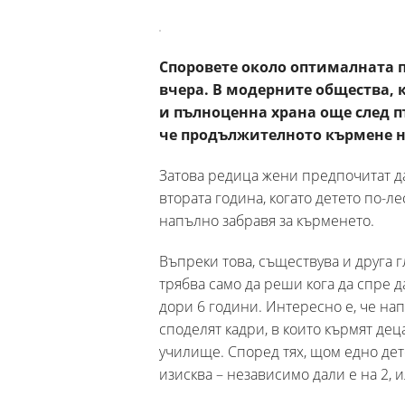
Споровете около оптималната п
вчера. В модерните общества, 
и пълноценна храна още след п
че продължителното кърмене н
Затова редица жени предпочитат д
втората година, когато детето по-л
напълно забравя за кърменето.
Въпреки това, съществува и друга г
трябва само да реши кога да спре да
дори 6 години. Интересно е, че н
споделят кадри, в които кърмят деца
училище. Според тях, щом едно дет
изисква – независимо дали е на 2, 