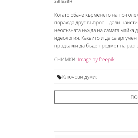
запазен.
Когато обаче кърменето на по-голе
поражда друг въпрос – дали наистин
неосъзната нужда на самата майка 
идеология. Каквито и да са аргумент
продължи да бъде предмет на разг
СНИМКИ:
Image by freepik
Ключови думи:
ПО