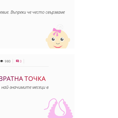
вие. Въпреки че често свързваме
980
0
ОВРАТНА ТОЧКА
 най-значимите месеци в