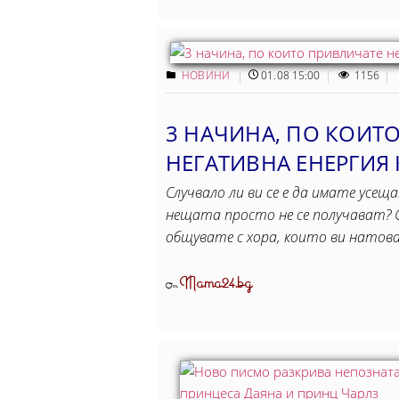
НОВИНИ
01.08 15:00
1156
3 НАЧИНА, ПО КОИТ
НЕГАТИВНА ЕНЕРГИЯ 
Случвало ли ви се е да имате усещ
нещата просто не се получават? 
общувате с хора, които ви натов
Mama24.bg
От