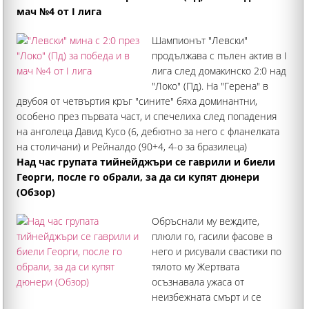
мач №4 от I лига
Шампионът "Левски"
продължава с пълен актив в I
лига след домакинско 2:0 над
"Локо" (Пд). На "Герена" в
двубоя от четвъртия кръг "сините" бяха доминантни,
особено през първата част, и спечелиха след попадения
на анголеца Давид Кусо (6, дебютно за него с фланелката
на столичани) и Рейналдо (90+4, 4-о за бразилеца)
Над час групата тийнейджъри се гаврили и биели
Георги, после го обрали, за да си купят дюнери
(Обзор)
Обръснали му веждите,
плюли го, гасили фасове в
него и рисували свастики по
тялото му Жертвата
осъзнавала ужаса от
неизбежната смърт и се