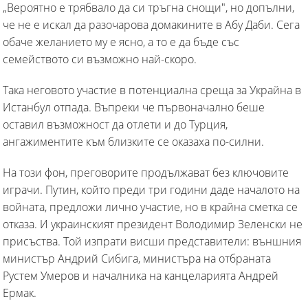
„Вероятно е трябвало да си тръгна снощи", но допълни,
че не е искал да разочарова домакините в Абу Даби. Сега
обаче желанието му е ясно, а то е да бъде със
семейството си възможно най-скоро.
Така неговото участие в потенциална среща за Украйна в
Истанбул отпада. Въпреки че първоначално беше
оставил възможност да отлети и до Турция,
ангажиментите към близките се оказаха по-силни.
На този фон, преговорите продължават без ключовите
играчи. Путин, който преди три години даде началото на
войната, предложи лично участие, но в крайна сметка се
отказа. И украинският президент Володимир Зеленски не
присъства. Той изпрати висши представители: външния
министър Андрий Сибига, министъра на отбраната
Рустем Умеров и началника на канцеларията Андрей
Ермак.