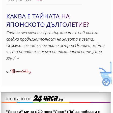
КАКВА Е ТАЙНАТА НА
ЯПОНСКОТО ДЪЛГОЛЕТИЕ?
Япония неизменно е сред държавите с най-висока
средна продължителност на живота в света.
Особено впечатление прави остров Окинава, който
често попада в списъка на така наречените „сини
зони" –
Mama24.bg
От
ПОСЛЕДНО ОТ
"Левски" мина с 2:0 през "Локо" (Пд) за победа и в