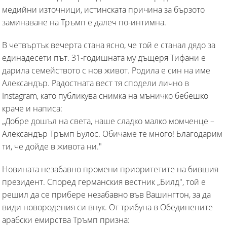
медийни източници, истинската причина за бързото
заминаване на Тръмп е далеч по-интимна.
В четвъртък вечерта стана ясно, че той е станал дядо за
единадесети път. 31-годишната му дъщеря Тифани е
дарила семейството с нов живот. Родила е син на име
Александър. Радостната вест тя сподели лично в
Instagram, като публикува снимка на мъничко бебешко
краче и написа:
„Добре дошъл на света, наше сладко малко момченце –
Александър Тръмп Булос. Обичаме те много! Благодарим
ти, че дойде в живота ни."
Новината незабавно промени приоритетите на бившия
президент. Според германския вестник „Билд", той е
решил да се прибере незабавно във Вашингтон, за да
види новородения си внук. От трибуна в Обединените
арабски емирства Тръмп призна: