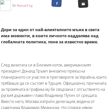
От
Mama24.bg
Дори за един от най-влиятелните мъже в света
има моменти, в които личното надделява над
глобалната политика, поне за известно време.
След визитата си в Близкия изток, американският
президент Доналд Тръмп внезапно прекъсна
планираното си участие в преговорите за Украйна, които
трябваше да се състоят в Турция. Официално, причината
за промяната в графика му бе свързана с отсъствието на
руския държавен глава Владимир Путин от срещата.
Вместо него, Москва изпрати делегация, водена от
съветника Владимир Медински. Но според някои