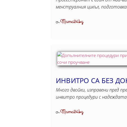
менструалния цикъл, подготовк
Mama24.bg
От
ИНВИТРО СА БЕЗ Д
Много двойки, изправени пред п
инвитро процедури с надеждата 
Mama24.bg
От