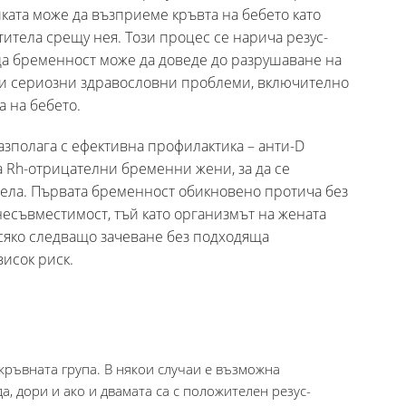
ата може да възприеме кръвта на бебето като
титела срещу нея. Този процес се нарича резус-
ща бременност може да доведе до разрушаване на
 и сериозни здравословни проблеми, включително
а на бебето.
азполага с ефективна профилактика – анти-D
а Rh-отрицателни бременни жени, за да се
тела. Първата бременност обикновено протича без
есъвместимост, тъй като организмът на жената
всяко следващо зачеване без подходяща
исок риск.
кръвната група. В някои случаи е възможна
, дори и ако и двамата са с положителен резус-