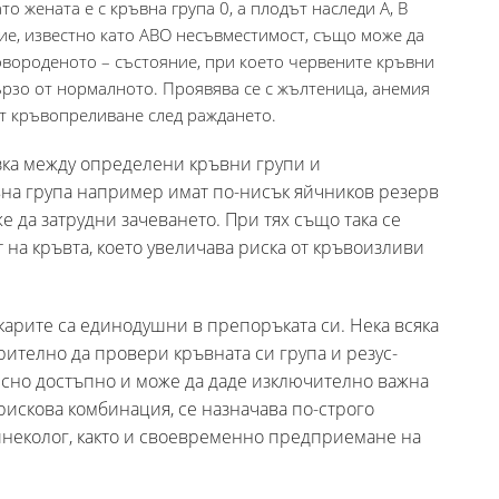
ато жената е с кръвна група 0, а плодът наследи A, B
ние, известно като ABO несъвместимост, също може да
овороденото – състояние, при което червените кръвни
ързо от нормалното. Проявява се с жълтеница, анемия
от кръвопреливане след раждането.
зка между определени кръвни групи и
вна група например имат по-нисък яйчников резерв
е да затрудни зачеването. При тях също така се
на кръвта, което увеличава риска от кръвоизливи
екарите са единодушни в препоръката си. Нека всяка
рително да провери кръвната си група и резус-
лесно достъпно и може да даде изключително важна
искова комбинация, се назначава по-строго
инеколог, както и своевременно предприемане на