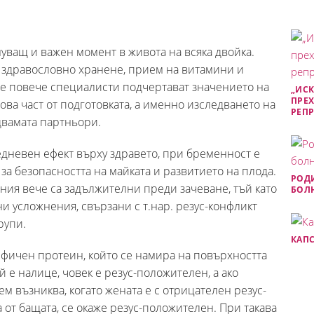
уващ и важен момент в живота на всяка двойка.
о здравословно хранене, прием на витамини и
се повече специалисти подчертават значението на
„ИСК
ПРЕХ
ова част от подготовката, а именно изследването на
РЕП
двамата партньори.
едневен ефект върху здравето, при бременност е
за безопасността на майката и развитието на плода.
РОДИ
ия вече са задължителни преди зачеване, тъй като
БОЛН
и усложнения, свързани с т.нар. резус-конфликт
рупи.
КАПС
ифичен протеин, който се намира на повърхността
й е налице, човек е резус-положителен, а ако
м възниква, когато жената е с отрицателен резус-
а от бащата, се окаже резус-положителен. При такава