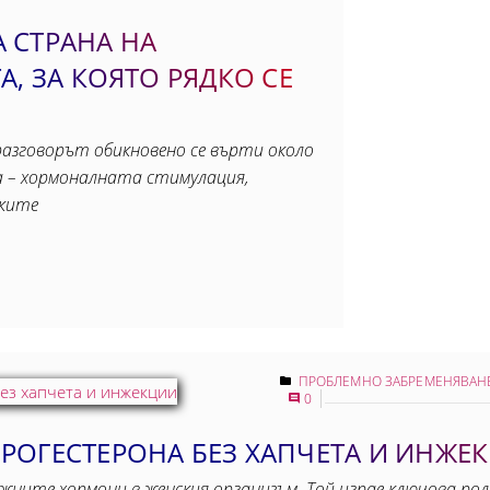
 СТРАНА НА
А, ЗА КОЯТО РЯДКО СЕ
разговорът обикновено се върти около
а – хормоналната стимулация,
тките
ПРОБЛЕМНО ЗАБРЕМЕНЯВАН
0
РОГЕСТЕРОНА БЕЗ ХАПЧЕТА И ИНЖЕ
ните хормони в женския организъм. Той играе ключова рол