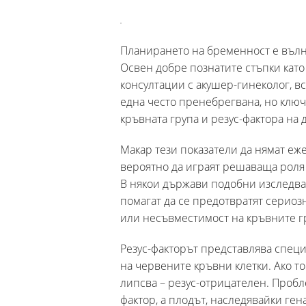
Планирането на бременност е вълн
Освен добре познатите стъпки кат
консултации с акушер-гинеколог, в
една често пренебрегвана, но ключ
кръвната група и резус-фактора на 
Макар тези показатели да нямат еж
вероятно да играят решаваща роля 
В някои държави подобни изследван
помагат да се предотвратят сериозн
или несъвместимост на кръвните г
Резус-факторът представлява спец
на червените кръвни клетки. Ако то
липсва – резус-отрицателен. Пробле
фактор, а плодът, наследявайки ген