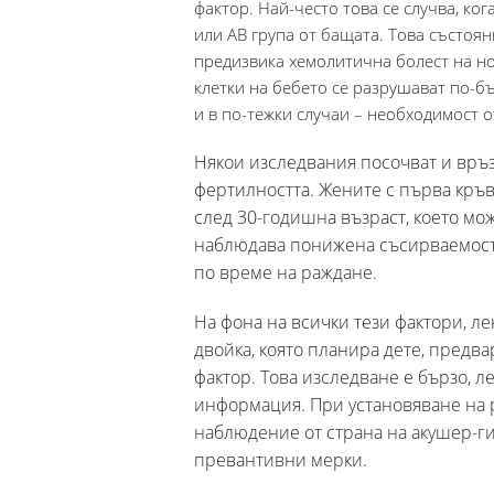
фактор. Най-често това се случва, ког
или AB група от бащата. Това състоя
предизвика хемолитична болест на н
клетки на бебето се разрушават по-б
и в по-тежки случаи – необходимост 
Някои изследвания посочват и връ
фертилността. Жените с първа кръ
след 30-годишна възраст, което мож
наблюдава понижена съсирваемост 
по време на раждане.
На фона на всички тези фактори, л
двойка, която планира дете, предва
фактор. Това изследване е бързо, 
информация. При установяване на р
наблюдение от страна на акушер-г
превантивни мерки.