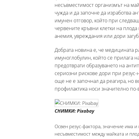
несъвместимост организмът на майк
чужда и да започне да изработва ан
имунен отговор, който при следва
червените кръвни клетки на плода
анемия, увреждания или дори загуб
Добрата новина е, че медицината р
имуноглобулин, който се прилага н
предотврати образуването на анти
сериозни рискове дори при резус-н
още не е започнал да реагира, но 
профилактика носи значително по-в
СНИМКИ: Pixabay
Освен резус-фактора, значение има и 
несъвместимост между майката и плода