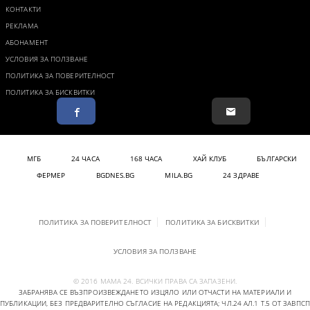
КОНТАКТИ
РЕКЛАМА
АБОНАМЕНТ
УСЛОВИЯ ЗА ПОЛЗВАНЕ
ПОЛИТИКА ЗА ПОВЕРИТЕЛНОСТ
ПОЛИТИКА ЗА БИСКВИТКИ
МГБ
24 ЧАСА
168 ЧАСА
ХАЙ КЛУБ
БЪЛГАРСКИ
ФЕРМЕР
BGDNES.BG
MILA.BG
24 ЗДРАВЕ
ПОЛИТИКА ЗА ПОВЕРИТЕЛНОСТ
ПОЛИТИКА ЗА БИСКВИТКИ
УСЛОВИЯ ЗА ПОЛЗВАНЕ
© 2016 МАМА 24. ВСИЧКИ ПРАВА СА ЗАПАЗЕНИ.
ЗАБРАНЯВА СЕ ВЪЗПРОИЗВЕЖДАНЕТО ИЗЦЯЛО ИЛИ ОТЧАСТИ НА МАТЕРИАЛИ И
ПУБЛИКАЦИИ, БЕЗ ПРЕДВАРИТЕЛНО СЪГЛАСИЕ НА РЕДАКЦИЯТА; ЧЛ.24 АЛ.1 Т.5 ОТ ЗАВПСП