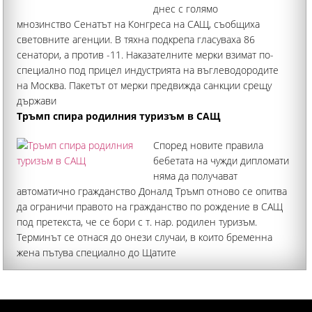
днес с голямо
мнозинство Сенатът на Конгреса на САЩ, съобщиха
световните агенции. В тяхна подкрепа гласуваха 86
сенатори, а против -11. Наказателните мерки взимат по-
специално под прицел индустрията на въглеводородите
на Москва. Пакетът от мерки предвижда санкции срещу
държави
Тръмп спира родилния туризъм в САЩ
Според новите правила
бебетата на чужди дипломати
няма да получават
автоматично гражданство Доналд Тръмп отново се опитва
да ограничи правото на гражданство по рождение в САЩ
под претекста, че се бори с т. нар. родилен туризъм.
Терминът се отнася до онези случаи, в които бременна
жена пътува специално до Щатите