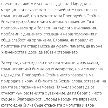
пречиства тялото и успокоява душата. Народната
медицина от векове познава лечебните свойства на
градинския чай, но в разказите за Преподобна Стойна
билката придобива почти мистично значение. Тя я
препоръчвала при болести на гърлото, възпаления,
проблеми с дишането, стомашни неразположения и
обща слабост на организма. Вярвала, че правилно
приготвената отвара може да укрепи паметта, да върне
жизнеността и дори да забави стареенето.
За хората, които идвали при нея отчаяни и измъчени,
градинският чай бил не само лекарство, но и символ на
надеждата. Преподобна Стойна често говорела, че
природата е храм, а билките са Божии слова, оставени на
земята за спасение на човека. Тя учела хората да се
отнасят към растенията с уважение, да ги берат с чисто
сърце и благодарност. Според народните вярвания,
когато една билка бъде откъсната с молитва и вяра,