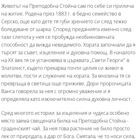
Животът на Преподобна Стойна сам по себе си прилича
на житие. Родена през 1883 г. в бедно семейство в
Серско, още като дете тя губи зрението си след тежко
боледуване от шарка. Според преданията именно след
тази слепота у нея се пробужда необикновената
способност да вижда невидимото. Хората започнали да я
търсят за съвет, изцеление и духовна помощ. В началото
на ХХ век тя се установява в църквата „Свети Георги" в
Златолист, където прекарва почти целия си живот в
молитви, пости и служение на хората. За мнозина тя се
превръща в светица още приживе. Дори пророчицата
Ванга говорела за нея с огромно уважение и я
определяла като изключително силна духовна личност.
Сред многото истории за изцеления и чудеса особено
място заема свещената билка на Преподобна Стойна -
градинският чай. За нея това растение не било просто
лек от природата, а дар от Бога. Смятала, че то носи сила,