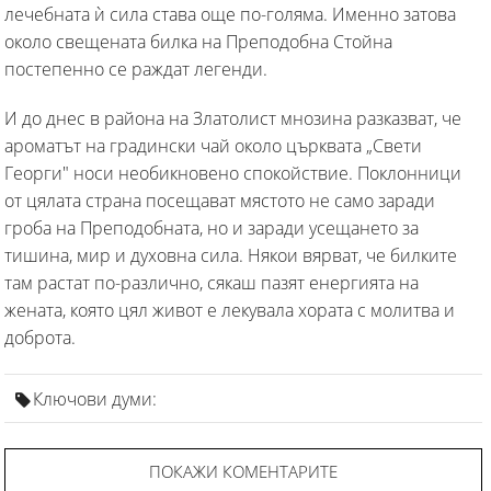
лечебната ѝ сила става още по-голяма. Именно затова
около свещената билка на Преподобна Стойна
постепенно се раждат легенди.
И до днес в района на Златолист мнозина разказват, че
ароматът на градински чай около църквата „Свети
Георги" носи необикновено спокойствие. Поклонници
от цялата страна посещават мястото не само заради
гроба на Преподобната, но и заради усещането за
тишина, мир и духовна сила. Някои вярват, че билките
там растат по-различно, сякаш пазят енергията на
жената, която цял живот е лекувала хората с молитва и
доброта.
Ключови думи:
ПОКАЖИ КОМЕНТАРИТЕ