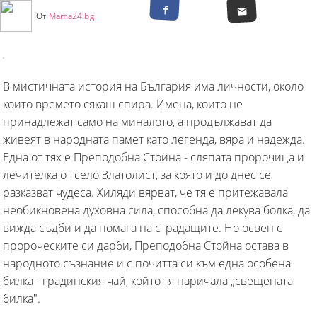
От
Mama24.bg
В мистичната история на България има личности, около
които времето сякаш спира. Имена, които не
принадлежат само на миналото, а продължават да
живеят в народната памет като легенда, вяра и надежда.
Една от тях е Преподобна Стойна - сляпата пророчица и
лечителка от село Златолист, за която и до днес се
разказват чудеса. Хиляди вярват, че тя е притежавала
необикновена духовна сила, способна да лекува болка, да
вижда съдби и да помага на страдащите. Но освен с
пророческите си дарби, Преподобна Стойна остава в
народното съзнание и с почитта си към една особена
билка - градинския чай, който тя наричала „свещената
билка".