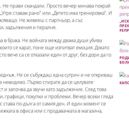
а. Не прави скандали. Просто вечер минава покрай
, „Утре ставам рано" или „Детето има тренировка". И
сяващо. Не живееш с партньор, а със
„ИСК
ПРЕХ
ки, задължения и пералня.
РЕП
за в брака. Не войната между двама души убива
 които се карат, поне още изпитват емоция. Докато
сто вече са се отказали един от друг, без дори да го
РОДИ
БОЛН
зведнъж. Не се събуждаш една сутрин и не откриваш
ва невидимо. Първо спирате да се целувате
КАПС
ст и започва да звучи като задължение. След това
ки, графици, покупки и проблеми. Вечер всеки гледа
с става по-дълга от самия ден. И един момент се
ежката в офиса или с продавачката в магазина,