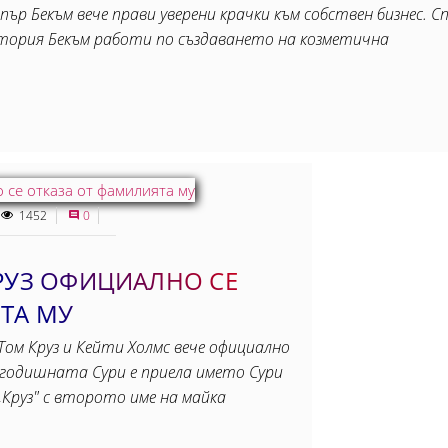
рпър Бекъм вече прави уверени крачки към собствен бизнес.
тория Бекъм работи по създаването на козметична
1452
0
РУЗ ОФИЦИАЛНО СЕ
ТА МУ
Том Круз и Кейти Холмс вече официално
-годишната Сури е приела името Сури
„Круз" с второто име на майка