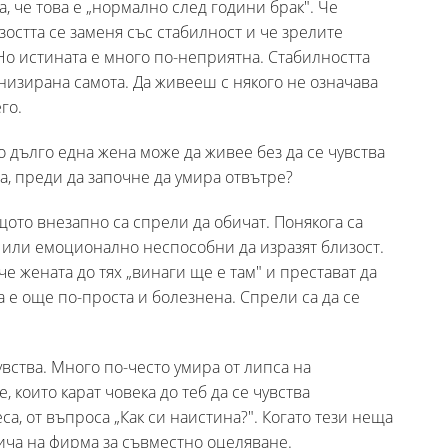
, че това е „нормално след години брак". Че
зостта се заменя със стабилност и че зрелите
Но истината е много по-неприятна. Стабилността
низирана самота. Да живееш с някого не означава
го.
о дълго една жена може да живее без да се чувства
а, преди да започне да умира отвътре?
щото внезапно са спрели да обичат. Понякога са
 или емоционално неспособни да изразят близост.
че жената до тях „винаги ще е там" и престават да
а е още по-проста и болезнена. Спрели са да се
вства. Много по-често умира от липса на
 които карат човека до теб да се чувства
са, от въпроса „Как си наистина?". Когато тези неща
лича на фирма за съвместно оцеляване.