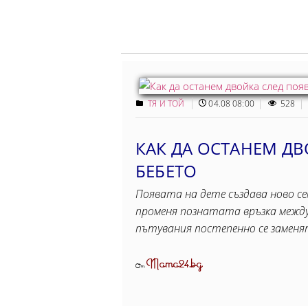
ТЯ И ТОЙ
04.08 08:00
528
КАК ДА ОСТАНЕМ ДВ
БЕБЕТО
Появата на дете създава ново се
променя познатата връзка между
пътувания постепенно се заменят
Mama24.bg
От