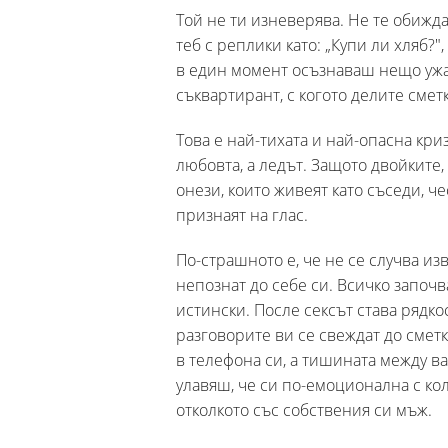
Той не ти изневерява. Не те обижд
теб с реплики като: „Купи ли хляб?"
в един момент осъзнаваш нещо ужа
съквартирант, с когото делите смет
Това е най-тихата и най-опасна кри
любовта, а ледът. Защото двойките,
онези, които живеят като съседи, че
признаят на глас.
По-страшното е, че не се случва и
непознат до себе си. Всичко започ
истински. После сексът става рядко
разговорите ви се свеждат до смет
в телефона си, а тишината между ва
улавяш, че си по-емоционална с кол
отколкото със собствения си мъж.