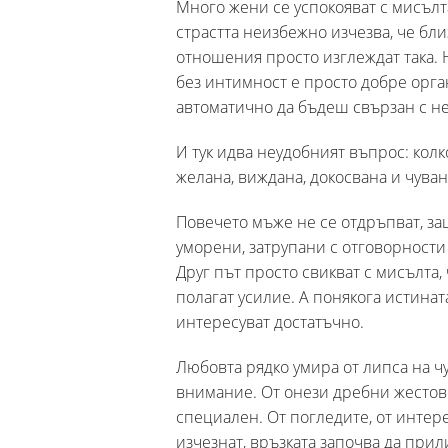
Много жени се успокояват с мисълта
страстта неизбежно изчезва, че бли
отношения просто изглеждат така. 
без интимност е просто добре орга
автоматично да бъдеш свързан с не
И тук идва неудобният въпрос: колк
желана, виждана, докосвана и чуван
Повечето мъже не се отдръпват, за
уморени, затрупани с отговорности
Друг път просто свикват с мисълта, 
полагат усилие. А понякога истинат
интересуват достатъчно.
Любовта рядко умира от липса на чу
внимание. От онези дребни жестове,
специален. От погледите, от интере
изчезнат, връзката започва да при