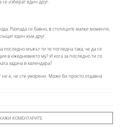
а се изберат един друг.
вода. Разпада се бавно, в стотиците малки моменти,
бръщат един към друг.
а последно мъжът ти те погледна така, че да се
ия в ежедневието му? И кога за последно ти го
ната задача в календара?
не е, че сте уморени. Може би просто отдавна
КАЖИ КОМЕНТАРИТЕ