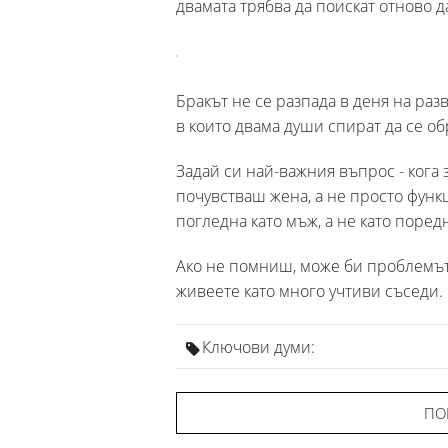
двамата трябва да поискат отново д
Бракът не се разпада в деня на раз
в които двама души спират да се о
Задай си най-важния въпрос - кога з
почувстваш жена, а не просто функц
погледна като мъж, а не като поред
Ако не помниш, може би проблемът 
живеете като много учтиви съседи.
Ключови думи:
ПО