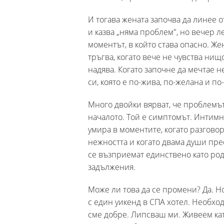
И тогава жената започва да линее о
и казва „няма проблем", но вечер л
моментът, в който става опасно. Же
тръгва, когато вече не чувства нищо.
надява. Когато започне да мечтае н
си, която е по-жива, по-желана и по
Много двойки вярват, че проблемът 
началото. Той е симптомът. Интимн
умира в моментите, когато разговор
нежността и когато двама души прес
се възприемат единствено като ро
задължения.
Може ли това да се промени? Да. Н
с един уикенд в СПА хотел. Необход
сме добре. Липсваш ми. Живеем като