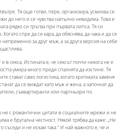
твътре. Тя още готви, пере, организира, усмихва се
ежи до него и се чувства напълно невидима. Това е
ната рядко си тръгва при първата липса. Тя си
 Когато спре да се кара, да обяснява, да чака и да се
е непременно за друг мъж, а за друга версия на себе
-щастлива.
е в секса. Истината е, че сексът почти никога не е
остта умира много преди спалнята да изстине. Тя
ите стават само логистика, когато критиката заменя
танат да се виждат като мъж и жена, а започнат да
дители, съквартиранти или партньори по
о не с романтични цитати в социалните мрежи и не
има е брутална честност. Някой трябва да каже: „Не
 съседи и не искам така." И най-важното е, че и