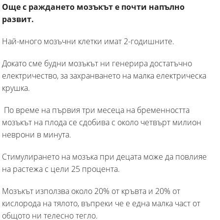
Още с раждането мозъкът е почти напълно
развит.
Най-много мозъчни клетки имат 2-годишните.
Докато сме будни мозъкът ни генерира достатъчно
електричество, за захранването на малка електрическа
крушка.
По време на първия три месеца на бременността
мозъкът на плода се сдобива с около четвърт милион
неврони в минута.
Стимулирането на мозъка при децата може да повлияе
на растежа с цели 25 процента.
Мозъкът използва около 20% от кръвта и 20% от
кислорода на тялото, въпреки че е една малка част от
общото ни телесно тегло.