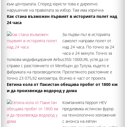
към централата. Според юристи това е директно
нарушение на правилата за избор. Там има изрична
забрана кандидатът да комуникира през официалните
Как стана възможен първият в историята полет над
канали на ФИФА
24 часа
За първи път в историята
самолет направи полет от
над 24 часа. По-точно за 24
часа и 24 минути. Точно за
толкова модифицирания Airbus350-1000URL успя да се
справи с разстоянието от Мелбърн до Тулуза, където е
фабриката на производителя. Прелетяното разстояние е
точно 23 075,92 километра. Всичко е част от проекта
"Слънчев изгрев" на австралийската
Евтина кола от Пакистан обещава пробег от 1800 км
и да произвежда водород у дома
Компанията Nippon HEV
предизвика истински фурор
на технологично изложение
с анонса на евтин