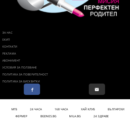
ЗА НАС
ЕКИП
КОНТАКТИ
РЕКЛАМА
АБОНАМЕНТ
УСЛОВИЯ ЗА ПОЛЗВАНЕ
ПОЛИТИКА ЗА ПОВЕРИТЕЛНОСТ
ПОЛИТИКА ЗА БИСКВИТКИ
МГБ
24 ЧАСА
168 ЧАСА
ХАЙ КЛУБ
БЪЛГАРСКИ
ФЕРМЕР
BGDNES.BG
MILA.BG
24 ЗДРАВЕ