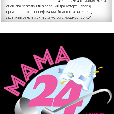
пакистански автомобил, който
обещава революция в зеления транспорт. Според
представените спецификации, бъдещото возило ще се
задвижва от електрически мотор с мощност 30 kW,
развиващ максимална скорост от 90 км/ч