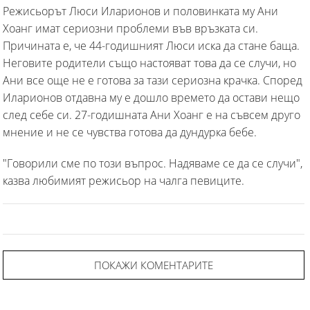
Режисьорът Люси Иларионов и половинката му Ани
Хоанг имат сериозни проблеми във връзката си.
Причината е, че 44-годишният Люси иска да стане баща.
Неговите родители също настояват това да се случи, но
Ани все още не е готова за тази сериозна крачка. Според
Иларионов отдавна му е дошло времето да остави нещо
след себе си. 27-годишната Ани Хоанг е на съвсем друго
мнение и не се чувства готова да дундурка бебе.
"Говорили сме по този въпрос. Надяваме се да се случи",
казва любимият режисьор на чалга певиците.
ПОКАЖИ КОМЕНТАРИТЕ