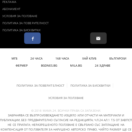
РЕКЛАМА
АБОНАМЕНТ
УСЛОВИЯ ЗА ПОЛЗВАНЕ
ПОЛИТИКА ЗА ПОВЕРИТЕЛНОСТ
ПОЛИТИКА ЗА БИСКВИТКИ
МГБ
24 ЧАСА
168 ЧАСА
ХАЙ КЛУБ
БЪЛГАРСКИ
ФЕРМЕР
BGDNES.BG
MILA.BG
24 ЗДРАВЕ
ПОЛИТИКА ЗА ПОВЕРИТЕЛНОСТ
ПОЛИТИКА ЗА БИСКВИТКИ
УСЛОВИЯ ЗА ПОЛЗВАНЕ
© 2016 МАМА 24. ВСИЧКИ ПРАВА СА ЗАПАЗЕНИ.
ЗАБРАНЯВА СЕ ВЪЗПРОИЗВЕЖДАНЕТО ИЗЦЯЛО ИЛИ ОТЧАСТИ НА МАТЕРИАЛИ И
ПУБЛИКАЦИИ, БЕЗ ПРЕДВАРИТЕЛНО СЪГЛАСИЕ НА РЕДАКЦИЯТА; ЧЛ.24 АЛ.1 Т.5 ОТ ЗАВПСП
НЕ СЕ ПРИЛАГА; НЕРАЗРЕШЕНОТО ПОЛЗВАНЕ Е СВЪРЗАНО СЪС ЗАПЛАЩАНЕ НА
КОМПЕНСАЦИЯ ОТ ПОЛЗВАТЕЛЯ ЗА НАРУШЕНО АВТОРСКО ПРАВО, ЧИЙТО РАЗМЕР ЩЕ СЕ