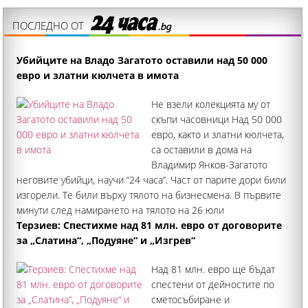
ПОСЛЕДНО ОТ
Убийците на Владо Загатото оставили над 50 000
евро и златни кюлчета в имота
Не взели колекцията му от
скъпи часовници Над 50 000
евро, както и златни кюлчета,
са оставили в дома на
Владимир Янков-Загатото
неговите убийци, научи “24 часа”. Част от парите дори били
изгорели. Те били върху тялото на бизнесмена. В първите
минути след намирането на тялото на 26 юли
пожарникарите мислели
Терзиев: Спестихме над 81 млн. евро от договорите
за „Слатина“, „Подуяне“ и „Изгрев“
Над 81 млн. евро ще бъдат
спестени от дейностите по
сметосъбиране и