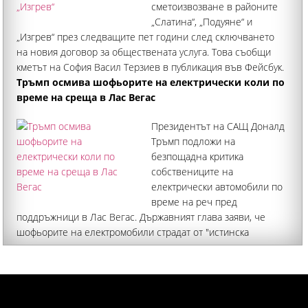
сметоизвозване в районите
„Слатина“, „Подуяне“ и
„Изгрев“ през следващите пет години след сключването
на новия договор за обществената услуга. Това съобщи
кметът на София Васил Терзиев в публикация във Фейсбук.
Вчера зам.-кметът по екология инж
Тръмп осмива шофьорите на електрически коли по
време на среща в Лас Вегас
Президентът на САЩ Доналд
Тръмп подложи на
безпощадна критика
собствениците на
електрически автомобили по
време на реч пред
поддръжници в Лас Вегас. Държавният глава заяви, че
шофьорите на електромобили страдат от "истинска
болест". С този термин той иронизира страхът на
клиентите на возилата на ток