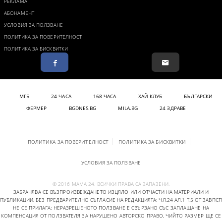
РЕКЛАМА
АБОНАМЕНТ
УСЛОВИЯ ЗА ПОЛЗВАНЕ
ПОЛИТИКА ЗА ПОВЕРИТЕЛНОСТ
ПОЛИТИКА ЗА БИСКВИТКИ
МГБ
24 ЧАСА
168 ЧАСА
ХАЙ КЛУБ
БЪЛГАРСКИ
ФЕРМЕР
BGDNES.BG
MILA.BG
24 ЗДРАВЕ
ПОЛИТИКА ЗА ПОВЕРИТЕЛНОСТ
ПОЛИТИКА ЗА БИСКВИТКИ
УСЛОВИЯ ЗА ПОЛЗВАНЕ
© 2016 МАМА 24. ВСИЧКИ ПРАВА СА ЗАПАЗЕНИ.
ЗАБРАНЯВА СЕ ВЪЗПРОИЗВЕЖДАНЕТО ИЗЦЯЛО ИЛИ ОТЧАСТИ НА МАТЕРИАЛИ И
ПУБЛИКАЦИИ, БЕЗ ПРЕДВАРИТЕЛНО СЪГЛАСИЕ НА РЕДАКЦИЯТА; ЧЛ.24 АЛ.1 Т.5 ОТ ЗАВПСП
НЕ СЕ ПРИЛАГА; НЕРАЗРЕШЕНОТО ПОЛЗВАНЕ Е СВЪРЗАНО СЪС ЗАПЛАЩАНЕ НА
КОМПЕНСАЦИЯ ОТ ПОЛЗВАТЕЛЯ ЗА НАРУШЕНО АВТОРСКО ПРАВО, ЧИЙТО РАЗМЕР ЩЕ СЕ