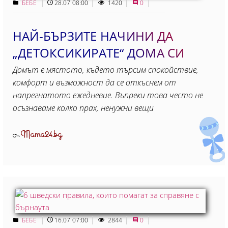
БЕБЕ
28.07 08:00
1420
0
НАЙ-БЪРЗИТЕ НАЧИНИ ДА
„ДЕТОКСИКИРАТЕ“ ДОМА СИ
Домът е мястото, където търсим спокойствие,
комфорт и възможност да се откъснем от
напрегнатото ежедневие. Въпреки това често не
осъзнаваме колко прах, ненужни вещи
Mama24.bg
От
БЕБЕ
16.07 07:00
2844
0