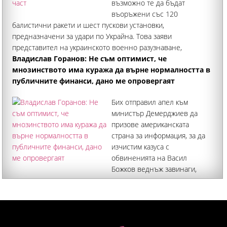
възможно те да бъдат
въоръжени със 120
балистични ракети и шест пускови установки,
предназначени за удари по Украйна. Това заяви
представител на украинското военно разузнаване,
цитиран от Ройтерс. Украйна изпитва сериозен недостиг
Владислав Горанов: Не съм оптимист, че
на високотехнологични системи за
мнозинството има куража да върне нормалността в
публичните финанси, дано ме опровергаят
Бих отправил апел към
министър Демерджиев да
призове американската
страна за информация, за да
изчистим казуса с
обвиненията на Васил
Божков веднъж завинаги,
казва депутатът и бивш финансов министър от ГЕРБ Още
акценти: Фискалният хаос, облечен в закон, не го прави
по-малко хаос Обвързването на минималната заплата със
средната е класическо