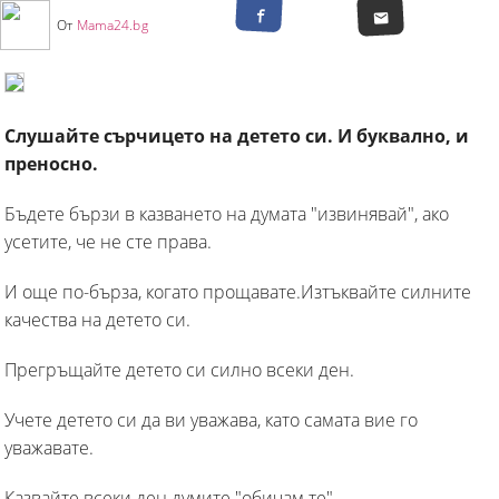
От
Mama24.bg
Слушайте сърчицето на детето си. И буквално, и
преносно.
Бъдете бързи в казването на думата "извинявай", ако
усетите, че не сте права.
И още по-бърза, когато прощавате.Изтъквайте силните
качества на детето си.
Прегръщайте детето си силно всеки ден.
Учете детето си да ви уважава, като самата вие го
уважавате.
Казвайте всеки ден думите "обичам те".