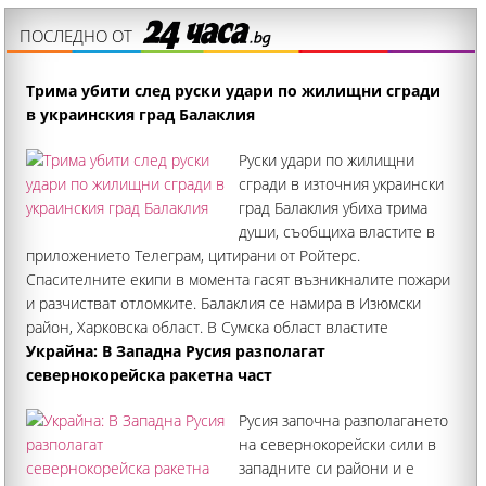
ПОСЛЕДНО ОТ
Трима убити след руски удари по жилищни сгради
в украинския град Балаклия
Руски удари по жилищни
сгради в източния украински
град Балаклия убиха трима
души, съобщиха властите в
приложението Телеграм, цитирани от Ройтерс.
Спасителните екипи в момента гасят възникналите пожари
и разчистват отломките. Балаклия се намира в Изюмски
район, Харковска област. В Сумска област властите
съобщават за най-малко двама ранени при
Украйна: В Западна Русия разполагат
севернокорейска ракетна част
Русия започна разполагането
на севернокорейски сили в
западните си райони и е