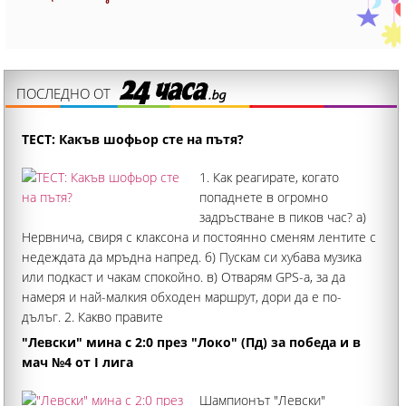
ПОСЛЕДНО ОТ
ТЕСТ: Какъв шофьор сте на пътя?
1. Как реагирате, когато
попаднете в огромно
задръстване в пиков час? а)
Нервнича, свиря с клаксона и постоянно сменям лентите с
недеждата да мръдна напред. б) Пускам си хубава музика
или подкаст и чакам спокойно. в) Отварям GPS-а, за да
намеря и най-малкия обходен маршрут, дори да е по-
дълъг. 2. Какво правите
"Левски" мина с 2:0 през "Локо" (Пд) за победа и в
мач №4 от I лига
Шампионът "Левски"