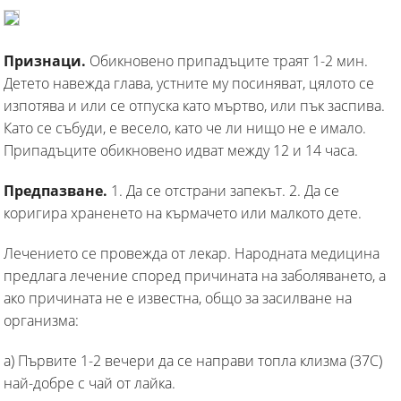
Признаци.
Обикновено припадъците траят 1-2 мин.
Детето навежда глава, устните му посиняват, цялото се
изпотява и или се отпуска като мъртво, или пък заспива.
Като се събуди, е весело, като че ли нищо не е имало.
Припадъците обикновено идват между 12 и 14 часа.
Предпазване.
1. Да се отстрани запекът. 2. Да се
коригира храненето на кърмачето или малкото дете.
Лечението се провежда от лекар. Народната медицина
предлага лечение според причината на заболяването, а
ако причината не е известна, общо за засилване на
организма:
а) Първите 1-2 вечери да се направи топла клизма (37С)
най-добре с чай от лайка.