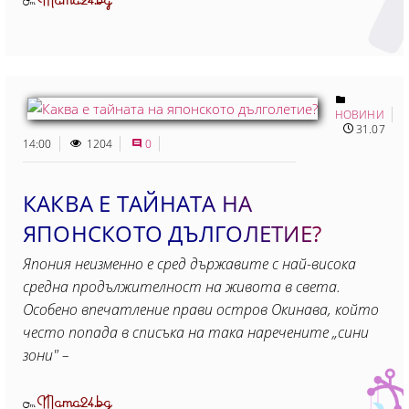
Mama24.bg
От
НОВИНИ
31.07
14:00
1204
0
КАКВА Е ТАЙНАТА НА
ЯПОНСКОТО ДЪЛГОЛЕТИЕ?
Япония неизменно е сред държавите с най-висока
средна продължителност на живота в света.
Особено впечатление прави остров Окинава, който
често попада в списъка на така наречените „сини
зони" –
Mama24.bg
От