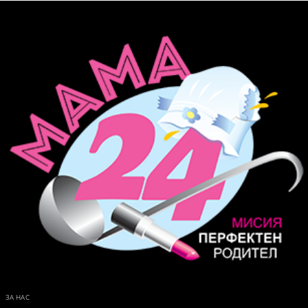
наранявания в Пловдив
ЗА НАС