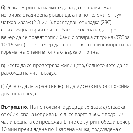
б) Всяка сутрин на малките деца да се прави суха
изтривка с кадифена ръкавица, а на по-големите - сух
четков масаж (2-3 мин), последван от хладка (28С)
фрикция (на гърдите и гърба) със солена вода. През
вечер да се правят топли бани с отварка от трина (37С за
10-15 мин). През вечер да се поставят топли компреси на
корема, натопени в топла отварка от трина.
в) Често да се проветрява жилището, болното дете да се
разхожда на чист въздух;
г) Детето да ляга рано вечер и да му се осигури спокойна
домашна среда.
Вътрешно.
На по-големите деца да се дава: а) отварка
от обикновена коприва (2 с.л. се варят в 600 г вода 1/2
час и веднага се прецеждат); пие се сутрин, обед и вечер
10 мин преди ядене по 1 кафена чашка, подсладена с