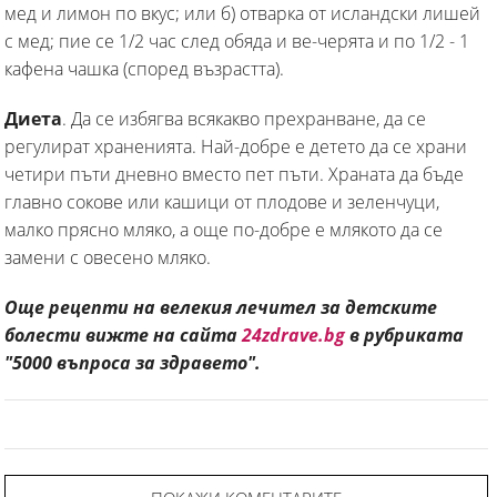
мед и лимон по вкус; или б) отварка от исландски лишей
с мед; пие се 1/2 час след обяда и ве-черята и по 1/2 - 1
кафена чашка (според възрастта).
Диета
. Да се избягва всякакво прехранване, да се
регулират храненията. Най-добре е детето да се храни
четири пъти дневно вместо пет пъти. Храната да бъде
главно сокове или кашици от плодове и зеленчуци,
малко прясно мляко, а още по-добре е млякото да се
замени с овесено мляко.
Още рецепти на велекия лечител за детските
болести вижте на сайта
24zdrave.bg
в рубриката
"5000 въпроса за здравето".