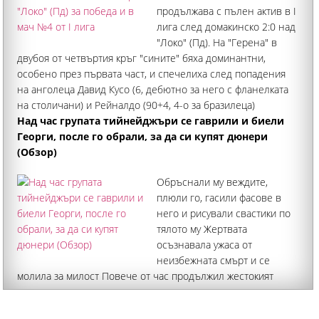
продължава с пълен актив в I
лига след домакинско 2:0 над
"Локо" (Пд). На "Герена" в
двубоя от четвъртия кръг "сините" бяха доминантни,
особено през първата част, и спечелиха след попадения
на анголеца Давид Кусо (6, дебютно за него с фланелката
на столичани) и Рейналдо (90+4, 4-о за бразилеца)
Над час групата тийнейджъри се гаврили и биели
Георги, после го обрали, за да си купят дюнери
(Обзор)
Обръснали му веждите,
плюли го, гасили фасове в
него и рисували свастики по
тялото му Жертвата
осъзнавала ужаса от
неизбежната смърт и се
молила за милост Повече от час продължил жестокият
побой, придружен с изключителни гаври, над 37-годишния
Георги Кузев от Кричим, който издъхна от тежки