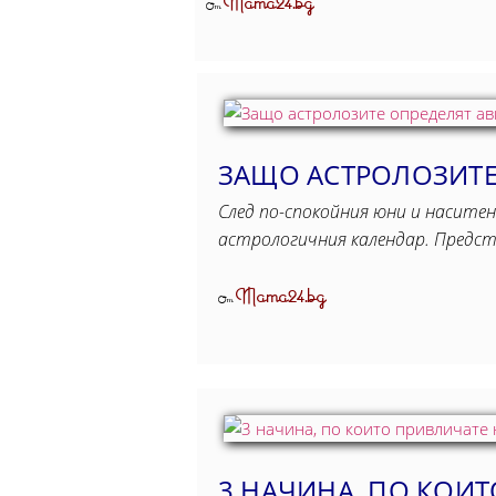
Mama24.bg
От
ЗАЩО АСТРОЛОЗИТЕ 
След по-спокойния юни и наситен
астрологичния календар. Предс
Mama24.bg
От
3 НАЧИНА, ПО КОИТ