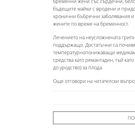
бременни жени със сърдечни, бело
бъдещите майки с вродени и придоб
хронични бъбречни заболявания и 
жените по време на бременност.
Лечението на неусложнената грипн
поддържащо. Достатъчни са почивка
температурнопонижаващи медикаме
средства като ремантадин, тъй като
до уродство) за плода.
Още отговори на читателски въпро
ПО