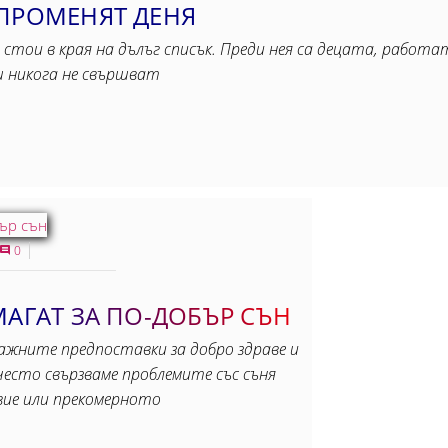
 ПРОМЕНЯТ ДЕНЯ
и стои в края на дълъг списък. Преди нея са децата, работ
ш никога не свършват
0
МАГАТ ЗА ПО-ДОБЪР СЪН
ажните предпоставки за добро здраве и
често свързваме проблемите със съня
вие или прекомерното