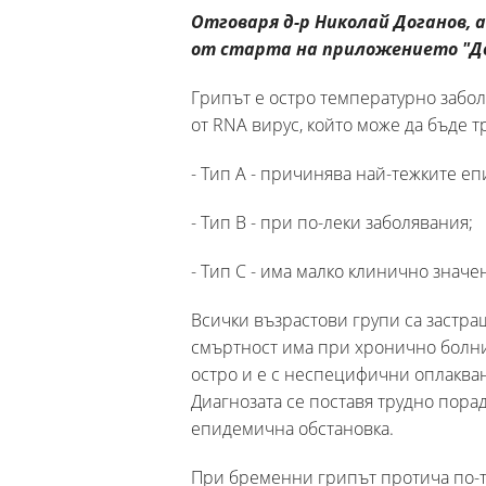
Отговаря д-р Николай Доганов, а
от старта на приложението "Док
Грипът е остро температурно забо
от RNA вирус, който може да бъде т
- Тип А - причинява най-тежките е
- Тип В - при по-леки заболявания;
- Тип С - има малко клинично значе
Всички възрастови групи са застра
смъртност има при хронично болнит
остро и е с неспецифични оплакван
Диагнозата се поставя трудно пора
епидемична обстановка.
При бременни грипът протича по-т