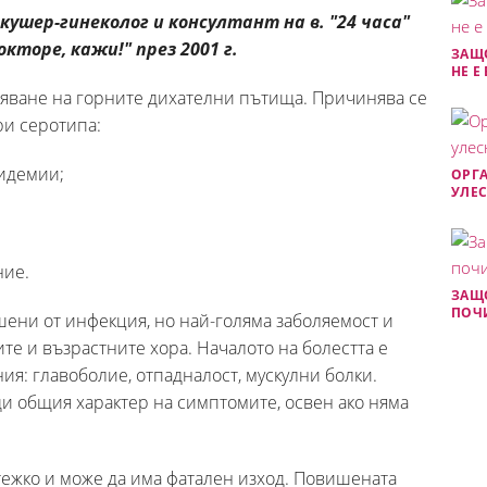
кушер-гинеколог и консултант на в. "24 часа"
торе, кажи!" през 2001 г.
ЗАЩ
НЕ Е
ляване на горните дихателни пътища. Причинява се
ри серотипа:
пидемии;
ОРГ
УЛЕ
ние.
ЗАЩО
ПОЧ
шени от инфекция, но най-голяма заболяемост и
е и възрастните хора. Началото на болестта е
ия: главоболие, отпадналост, мускулни болки.
ди общия характер на симптомите, освен ако няма
ежко и може да има фатален изход. Повишената