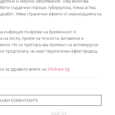
дробни и имунни заболявания. Това включва
ити сърдечни пороци, туберкулоза, тежка астма,
диабет. Няма странични ефекти от имунизацията на
а инфекция по време на бременност е
 на легло, прием на течности, витамини и
нти. Не се препоръчва приемът на антивирусни
 се предполага, че имат тератогенен ефект (водещ
си за здравето вижте на
24zdrave.bg
КАЖИ КОМЕНТАРИТЕ
ОЩЕ ОТ