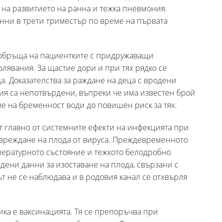
 на развитието на ранна и тежка пневмония.
нни в трети триместър по време на първата
 обръща на пациентките с придружаващи
явания. За щастие дори и при тях рядко се
а. Доказателства за раждане на деца с вродени
ия са непотвърдени, въпреки че има известен брой
е на бременност води до повишен риск за тях.
т главно от системните ефекти на инфекцията при
увреждане на плода от вируса. Преждевременното
пературното състояние и тежкото белодробно
дени данни за изоставане на плода, свързани с
ът не се наблюдава и в родовия канал се отхвърля
ка е ваксинацията. Тя се препоръчва при