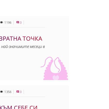
1196
0
ОВРАТНА ТОЧКА
 най-значимите месеци в
1356
0
КЪМ СЕБЕ СИ