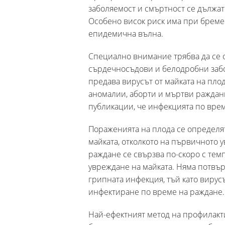
заболяемост и смъртност се дължат
Особено висок риск има при бреме
епидемична вълна.
Специално внимание трябва да се
сърдечносъдови и белодробни забол
предава вирусът от майката на плод
аномалии, аборти и мъртви раждан
публикации, че инфекцията по врем
Пораженията на плода се определя
майката, отколкото на първичното 
раждане се свързва по-скоро с тем
увреждане на майката. Няма потвър
грипната инфекция, тъй като вирус
инфектиране по време на раждане.
Най-ефектният метод на профилакти