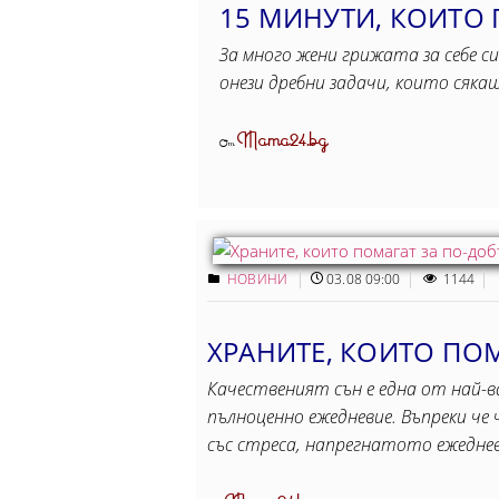
15 МИНУТИ, КОИТO
За много жени грижата за себе с
онези дребни задачи, които сяка
Mama24.bg
От
НОВИНИ
03.08 09:00
1144
ХРАНИТЕ, КОИТО ПО
Качественият сън е една от най-в
пълноценно ежедневие. Въпреки че 
със стреса, напрегнатото ежедне