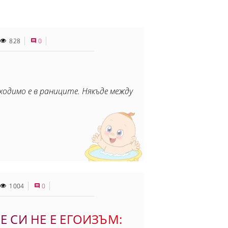
828
0
ходимо е в раниците. Някъде между
1004
0
Е СИ НЕ Е ЕГОИЗЪМ: