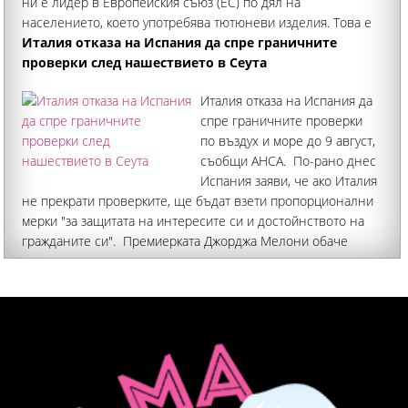
ни е лидер в Европейския съюз (ЕС) по дял на
населението, което употребява тютюневи изделия. Това е
доста над средния дял за съюза по този
Италия отказа на Испания да спре граничните
проверки след нашествието в Сеута
Италия отказа на Испания да
спре граничните проверки
по въздух и море до 9 август,
съобщи АНСА. По-рано днес
Испания заяви, че ако Италия
не прекрати проверките, ще бъдат взети пропорционални
мерки "за защитата на интересите си и достойнството на
гражданите си". Премиерката Джорджа Мелони обаче
отхвърли ултиматума