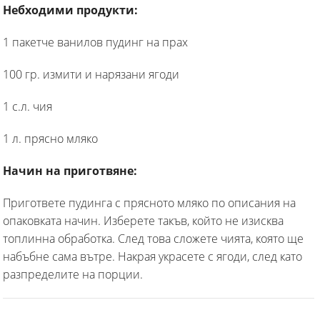
Небходими продукти:
1 пакетче ванилов пудинг на прах
100 гр. измити и нарязани ягоди
1 с.л. чия
1 л. прясно мляко
Начин на приготвяне:
Пригответе пудинга с прясното мляко по описания на
опаковката начин. Изберете такъв, който не изисква
топлинна обработка. След това сложете чията, която ще
набъбне сама вътре. Накрая украсете с ягоди, след като
разпределите на порции.