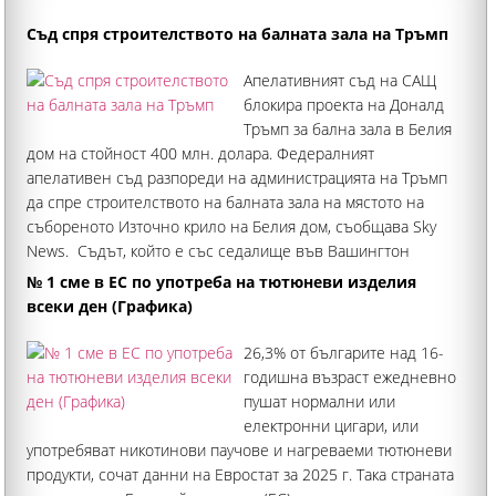
Съд спря строителството на балната зала на Тръмп
Апелативният съд на САЩ
блокира проекта на Доналд
Тръмп за бална зала в Белия
дом на стойност 400 млн. долара. Федералният
апелативен съд разпореди на администрацията на Тръмп
да спре строителството на балната зала на мястото на
събореното Източно крило на Белия дом, съобщава Sky
News. Съдът, който е със седалище във Вашингтон
№ 1 сме в ЕС по употреба на тютюневи изделия
всеки ден (Графика)
26,3% от българите над 16-
годишна възраст ежедневно
пушат нормални или
електронни цигари, или
употребяват никотинови паучове и нагреваеми тютюневи
продукти, сочат данни на Евростат за 2025 г. Така страната