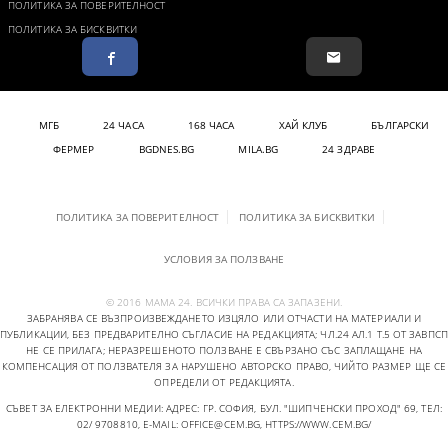
ПОЛИТИКА ЗА ПОВЕРИТЕЛНОСТ
ПОЛИТИКА ЗА БИСКВИТКИ
МГБ
24 ЧАСА
168 ЧАСА
ХАЙ КЛУБ
БЪЛГАРСКИ
ФЕРМЕР
BGDNES.BG
MILA.BG
24 ЗДРАВЕ
ПОЛИТИКА ЗА ПОВЕРИТЕЛНОСТ
ПОЛИТИКА ЗА БИСКВИТКИ
УСЛОВИЯ ЗА ПОЛЗВАНЕ
© 2016 МАМА 24. ВСИЧКИ ПРАВА СА ЗАПАЗЕНИ.
ЗАБРАНЯВА СЕ ВЪЗПРОИЗВЕЖДАНЕТО ИЗЦЯЛО ИЛИ ОТЧАСТИ НА МАТЕРИАЛИ И
ПУБЛИКАЦИИ, БЕЗ ПРЕДВАРИТЕЛНО СЪГЛАСИЕ НА РЕДАКЦИЯТА; ЧЛ.24 АЛ.1 Т.5 ОТ ЗАВПСП
НЕ СЕ ПРИЛАГА; НЕРАЗРЕШЕНОТО ПОЛЗВАНЕ Е СВЪРЗАНО СЪС ЗАПЛАЩАНЕ НА
КОМПЕНСАЦИЯ ОТ ПОЛЗВАТЕЛЯ ЗА НАРУШЕНО АВТОРСКО ПРАВО, ЧИЙТО РАЗМЕР ЩЕ СЕ
ОПРЕДЕЛИ ОТ РЕДАКЦИЯТА.
СЪВЕТ ЗА ЕЛЕКТРОННИ МЕДИИ: АДРЕС: ГР. СОФИЯ, БУЛ. "ШИПЧЕНСКИ ПРОХОД" 69, ТЕЛ:
02/ 9708810,
E-MAIL:
OFFICE@CEM.BG
,
HTTPS://WWW.CEM.BG/