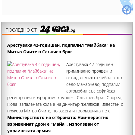
ПОСЛЕДНО ОТ
Арестуваха 42-годишен, подпалил "Майбаха" на
Митьо Очите в Слънчев бряг
Арестуваха 42-годишен
криминално проявен и
осъждан мъж от ямболското
село Мамарчево, подпалил
автомобил със софийска
регистрация в курортния комплекс Слънчев бряг. Според
Нова запалената кола е на Димитър Желязков, известен с
прякора Митьо Очите, но засега информацията не е
потвърдена. Луксозният "Майбах" за стотици хиляди евро
Министерството на отбраната: Най-вероятно
е запален на 29
взривеният дрон е "Майя", използван от
украинската армия