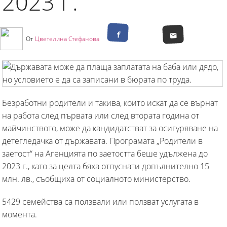
2023 Г.
От
Цветелина Стефанова
Безработни родители и такива, които искат да се върнат
на работа след първата или след втората година от
майчинството, може да кандидатстват за осигуряване на
детегледачка от държавата. Програмата „Родители в
заетост“ на Агенцията по заетостта беше удължена до
2023 г., като за целта бяха отпуснати допълнително 15
млн. лв., съобщиха от социалното министерство.
5429 семейства са ползвали или ползват услугата в
момента.