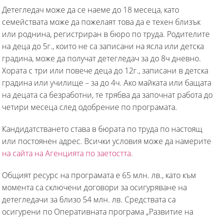
Детегледач може да се наеме до 18 месеца, като
семействата може да пожелаят това да е техен близък
или роднина, регистриран в бюро по труда. Родителите
на деца до 5г., които не са записани на ясла или детска
градина, може да получат детегледач за до 8ч дневно.
Хората с три или повече деца до 12г., записани в детска
градина или училище – за до 4ч. Ако майката или бащата
на децата са безработни, те трябва да започнат работа до
четири месеца след одобрение по програмата.
Кандидатстването става в бюрата по труда по настоящ
или постоянен адрес. Всички условия може да намерите
на сайта на Агенцията по заетостта.
Общият ресурс на програмата е 65 млн. лв., като към
момента са сключени договори за осигуряване на
детегледачи за близо 54 млн. лв. Средствата са
осигурени по Оперативната програма „Развитие на