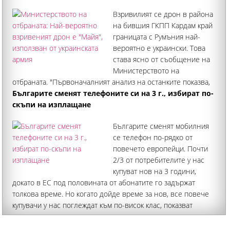
Взривилият се дрон в района
на бившия ГКПП Кардам край
границата с Румъния най-
вероятно е украински. Това
става ясно от съобщение на
Министерството на
отбраната. "Първоначалният анализ на останките показва,
че се касае за дрон-примамка "Майя", който се използва
Българите сменят телефоните си на 3 г., избират по-
широко от украинските въоръжени сили", обявиха от
скъпи на изплащане
институцията
Българите сменят мобилния
се телефон по-рядко от
повечето европейци. Почти
2/3 от потребителите у нас
купуват нов на 3 години,
докато в ЕС под половината от абонатите го задържат
толкова време. Но когато дойде време за нов, все повече
купувачи у нас поглеждат към по-висок клас, показват
изследвания на телекомите, лизингови и финансови
компании