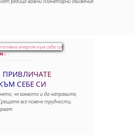
тоят редица важни планетарни движения
0
О ПРИВЛИЧАТЕ
КЪМ СЕБЕ СИ
ането, че каквото и да направите,
Срещате все повече трудности,
арват