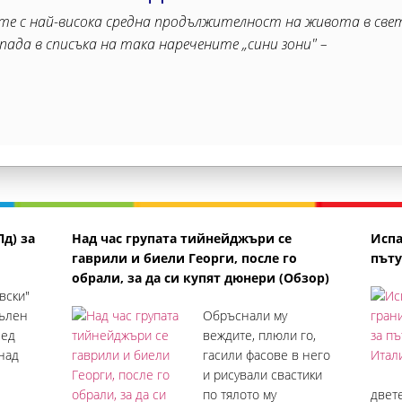
ите с най-висока средна продължителност на живота в све
ада в списъка на така наречените „сини зони" –
Пд) за
Над час групата тийнейджъри се
Испа
гаврили и биели Георги, после го
пъту
обрали, за да си купят дюнери (Обзор)
вски"
пълен
Обръснали му
лед
веждите, плюли го,
над
гасили фасове в него
и рисували свастики
по тялото му
двете