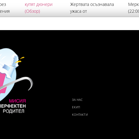
рез
Жертвата осъзнавала
Мерки
дения
ужаса от
(22:0
а него
неизбежната смърт и
Итал
до
се молила за милост Повече от час
прито
продължил жестокият побой, придружен с
съсед
изключителни гаври, над 37-годишния
съоб
Георги Кузев от Кричим, който издъхна от
тежки наранявания в Пловдив
ЗА НАС
ЕКИП
КОНТАКТИ