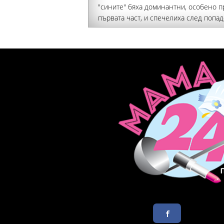
"сините" бяха доминантни, особено п
първата част, и спечелиха след попа
на анголеца Давид Кусо (6, дебютно з
с фланелката на столичани) и Рейнал
(90+4, 4-о за бразилеца)