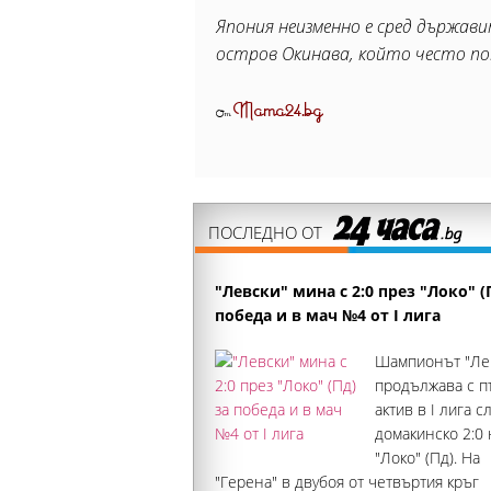
Япония неизменно е сред държав
остров Окинава, който често поп
Mama24.bg
От
ПОСЛЕДНО ОТ
"Левски" мина с 2:0 през "Локо" (
победа и в мач №4 от I лига
Шампионът "Ле
продължава с 
актив в I лига с
домакинско 2:0 
"Локо" (Пд). На
"Герена" в двубоя от четвъртия кръг