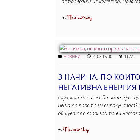
астрологичния календар. Предс
Mama24.bg
От
НОВИНИ
01.08 15:00
1172
3 НАЧИНА, ПО КОИТ
НЕГАТИВНА ЕНЕРГИЯ 
Случвало ли ви се е да имате усещ
нещата просто не се получават? 
общувате с хора, които ви натов
Mama24.bg
От