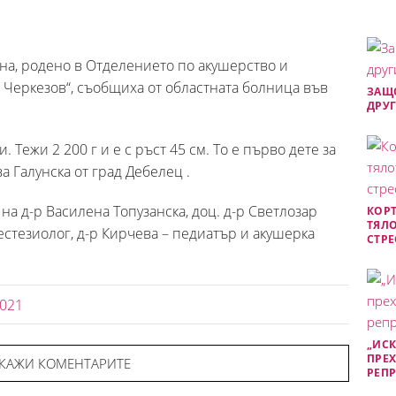
на, родено в Отделението по акушерство и
 Черкезов“, съобщиха от областната болница във
ЗАЩО
ДРУГ
. Тежи 2 200 г и е с ръст 45 см. То е първо дете за
 Галунска от град Дебелец .
а д-р Василена Топузанска, доц. д-р Светлозар
КОРТ
ТЯЛО
естезиолог, д-р Кирчева – педиатър и акушерка
СТРЕ
2021
„ИСК
ПРЕХ
КАЖИ КОМЕНТАРИТЕ
РЕП