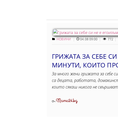
НОВИНИ
04.08 09:00
772
ГРИЖАТА ЗА СЕБЕ СИ
МИНУТИ, КОИТO ПР
За много жени грижата за себе си
са децата, работата, домакинст
които сякаш никога не свършва
Mama24.bg
От