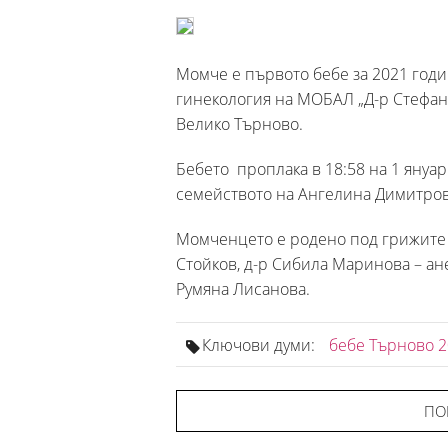
Момче е първото бебе за 2021 годи
гинекология на МОБАЛ „Д-р Стефан
Велико Търново.
Бебето проплака в 18:58 на 1 януари
семейството на Ангелина Димитрова
Момченцето е родено под грижите н
Стойков, д-р Сибила Маринова – ан
Румяна Лисанова.
Ключови думи:
бебе Търново 
ПО