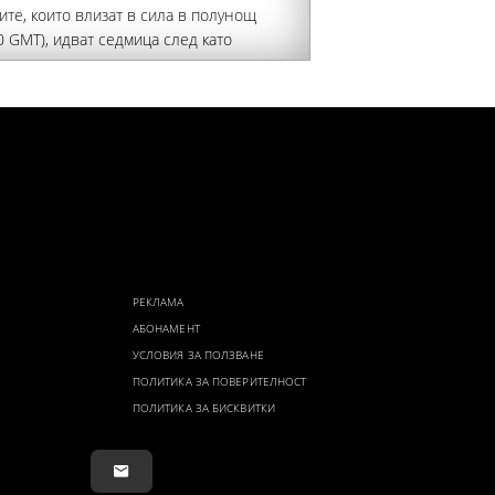
те, които влизат в сила в полунощ
0 GMT), идват седмица след като
ия въведе подобни ограничения след
ка на около 78 000 мигранти от
но Мароко в испанския ексклав Сеута,
щава Би Би Си
РЕКЛАМА
АБОНАМЕНТ
УСЛОВИЯ ЗА ПОЛЗВАНЕ
ПОЛИТИКА ЗА ПОВЕРИТЕЛНОСТ
ПОЛИТИКА ЗА БИСКВИТКИ