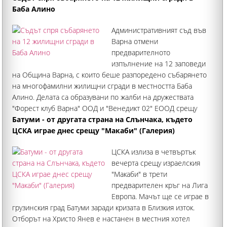
Баба Алино
Административният съд във
Варна отмени
предварителното
изпълнение на 12 заповеди
на Община Варна, с които беше разпоредено събарянето
на многофамилни жилищни сгради в местността Баба
Алино. Делата са образувани по жалби на дружествата
"Форест клуб Варна" ООД и "Венедикт 02" ЕООД срещу
заповедите на кмета на Варна
Батуми - от другата страна на Слънчака, където
ЦСКА играе днес срещу "Макаби" (Галерия)
ЦСКА излиза в четвъртък
вечерта срещу израелския
"Макаби" в трети
предварителен кръг на Лига
Европа. Мачът ще се играе в
грузинския град Батуми заради кризата в Близкия изток.
Отборът на Христо Янев е настанен в местния хотел