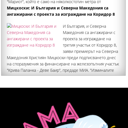
"Мариот", който е само на няколкостотин метра от
стадиона, където ще се играе двубоят
Мицкоски: И България и Северна Македония са
ангажирани с проекта за изграждане на Коридор 8
И България, и Северна
Македония са ангажирани с
проекта за изграждане на
третия участък от Коридор 8,
заяви премиерът на Северна
Македония Християн Мицкоски преди подписването днес
на споразумения за финансиране на железопътния участък
"Крива Паланка - Деве Баир", предаде МИА. "Изминалите
две години на упорита работа изкристализираха