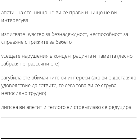
апатична сте, нищо не ви се прави и нищо не ви
интересува
изпитвате чувство за безнадеждност, неспособност за
справяне с грижите за бебето
усещате нарушения в концентрацията и паметта (лесно
забравяне, разсеяни сте)
загубила сте обичайните си интереси (ако ви е доставяло
удоволствие да готвите, то сега това ви се струва
непосилно трудно)
липсва ви апетит и теглото ви стремглаво се редуцира