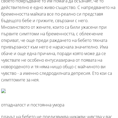
своето помръдване то им помага да осъзнаят, че то
действително е едно живо-същество. С напредването на
бременността майката все по-реално си представя
бъдещото бебе и грижите, свързани с него.
Мнозинството от жените, които са били ужасени при
първите симптоми на бременността, с облекчение
откриват, че още преди раждането на бебето тяхната
привързаност към него е нараснала значително. Има
обаче и още една причина, поради която може да се
чувствате не особено ентусиазирана от появата на
новороденото и тя няма нищо общо с майчиното ви
чувство - а именно следродилната депресия. Ето кои са
симптомите за нея.
отпадналост и постоянна умора
плачът на бебето не предизвиква никакви чувства у вас