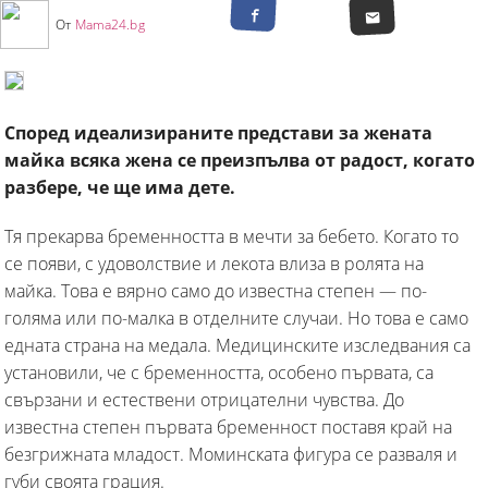
От
Mama24.bg
Според идеализираните представи за жената
майка всяка жена се преизпълва от радост, когато
разбере, че ще има дете.
Тя прекарва бременността в мечти за бебето. Когато то
се появи, с удоволствие и лекота влиза в ролята на
майка. Това е вярно само до известна степен — по-
голяма или по-малка в отделните случаи. Но това е само
едната страна на медала. Медицинските изследвания са
установили, че с бременността, особено първата, са
свързани и естествени отрицателни чувства. До
известна степен първата бременност поставя край на
безгрижната младост. Моминската фигура се разваля и
губи своята грация.