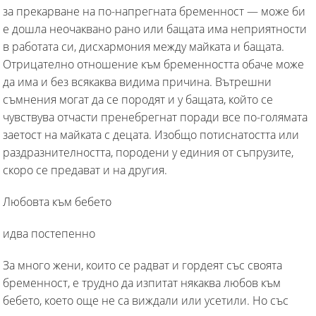
за прекарване на по-напрегната бременност — може би
е дошла неочаквано рано или бащата има неприятности
в работата си, дисхармония между майката и бащата.
Отрицателно отношение към бременността обаче може
да има и без всякаква видима причина. Вътрешни
съмнения могат да се породят и у бащата, който се
чувствува отчасти пренебрегнат поради все по-голямата
заетост на майката с децата. Изобщо потиснатостта или
раздразнителността, породени у единия от съпрузите,
скоро се предават и на другия.
Любовта към бебето
идва постепенно
За много жени, които се радват и гордеят със своята
бременност, е трудно да изпитат някаква любов към
бебето, което още не са виждали или усетили. Но със