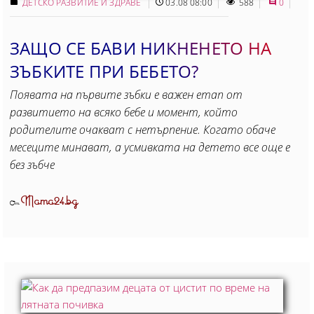
ДЕТСКО РАЗВИТИЕ И ЗДРАВЕ
03.08 08:00
588
0
ЗАЩО СЕ БАВИ НИКНЕНЕТО НА
ЗЪБКИТЕ ПРИ БЕБЕТО?
Появата на първите зъбки е важен етап от
развитието на всяко бебе и момент, който
родителите очакват с нетърпение. Когато обаче
месеците минават, а усмивката на детето все още е
без зъбче
Mama24.bg
От