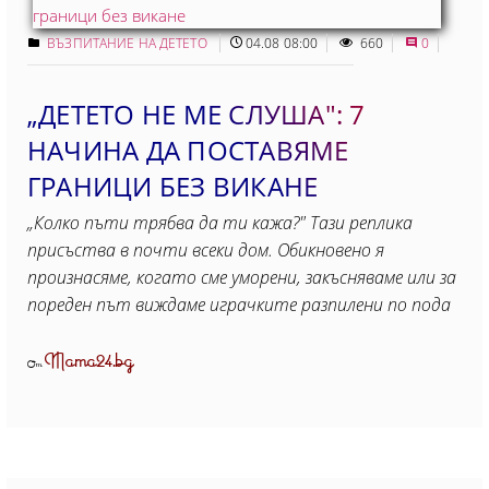
ВЪЗПИТАНИЕ НА ДЕТЕТО
04.08 08:00
660
0
„ДЕТЕТО НЕ МЕ СЛУША": 7
НАЧИНА ДА ПОСТАВЯМЕ
ГРАНИЦИ БЕЗ ВИКАНЕ
„Колко пъти трябва да ти кажа?" Тази реплика
присъства в почти всеки дом. Обикновено я
произнасяме, когато сме уморени, закъсняваме или за
пореден път виждаме играчките разпилени по пода
Mama24.bg
От