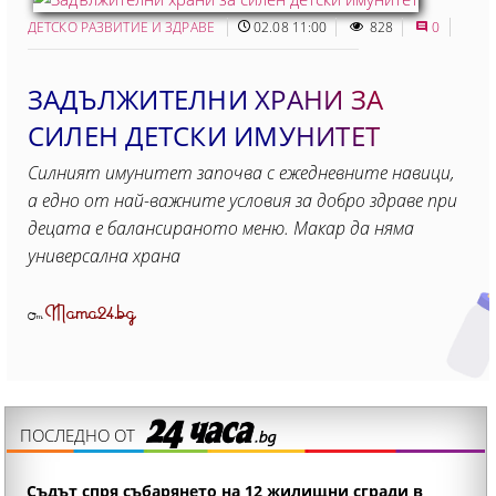
ДЕТСКО РАЗВИТИЕ И ЗДРАВЕ
02.08 11:00
828
0
ЗАДЪЛЖИТЕЛНИ ХРАНИ ЗА
СИЛЕН ДЕТСКИ ИМУНИТЕТ
Силният имунитет започва с ежедневните навици,
а едно от най-важните условия за добро здраве при
децата е балансираното меню. Макар да няма
универсална храна
Mama24.bg
От
ПОСЛЕДНО ОТ
Съдът спря събарянето на 12 жилищни сгради в