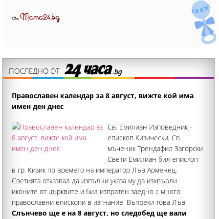
Mama24.bg
От
ПОСЛЕДНО ОТ
Православен календар за 8 август, вижте кой има
имен ден днес
Св. Емилиан Изповедник -
епископ Кизически, Св.
мъченик Трендафил Загорски
Свети Емилиан бил епископ
в гр. Кизик по времето на император Лъв Арменец.
Светията отказвал да изпълни указа му да изхвърли
иконите от църквите и бил изпратен заедно с много
православни епископи в изгнание. Въпреки това Лъв
Арменец настоявал той публично да порицае
Слънчево ще е на 8 август, но следобед ще вали