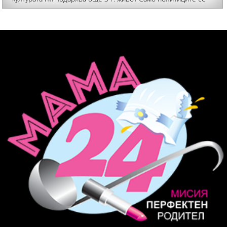
вълнуват от дефицита и дълга – хората ще харчат без