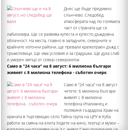
Днес ще бъде предимно
слънчево. Следобед
атмосферата над по-голямата
част от страната ще се
лабилизира. Ще се развива купеста и купесто-дъждовна
облачност. На места, главно в западните, северните и
крайните източни райони, ще превали краткотраен дъжд с
гръмотевици. Ще има условия и за градушка. Ще духа слаб
и умерен вятър от север-североизток
Само в "24 часа" на 8 август: 6 милиона българи
живеят с 8 милиона телефона - съботен очерк
Само в "24 часа" на 8 август
четете: 6 милиона българи
живеят с 8 милиона
телефона Италианец и
полякиня създадоха Храм на
храната в търговищко село Тайна група на ЦРУ в Куба
работи за смяна на елита Ходете на кино, театър и музеи –
културата ни подарява още 3 г. живот Само политиците се