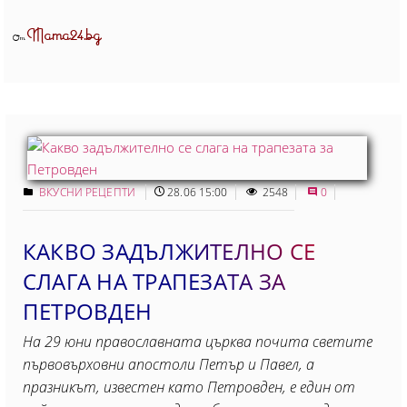
Mama24.bg
От
ВКУСНИ РЕЦЕПТИ
28.06 15:00
2548
0
КАКВО ЗАДЪЛЖИТЕЛНО СЕ
СЛАГА НА ТРАПЕЗАТА ЗА
ПЕТРОВДЕН
На 29 юни православната църква почита светите
първовърховни апостоли Петър и Павел, а
празникът, известен като Петровден, е един от