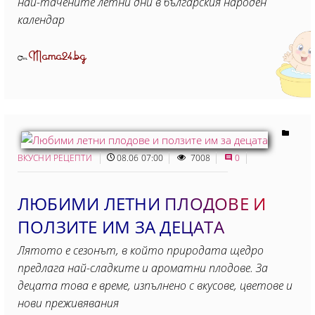
най-тачените летни дни в българския народен
календар
Mama24.bg
От
ВКУСНИ РЕЦЕПТИ
08.06 07:00
7008
0
ЛЮБИМИ ЛЕТНИ ПЛОДОВЕ И
ПОЛЗИТЕ ИМ ЗА ДЕЦАТА
Лятото е сезонът, в който природата щедро
предлага най-сладките и ароматни плодове. За
децата това е време, изпълнено с вкусове, цветове и
нови преживявания