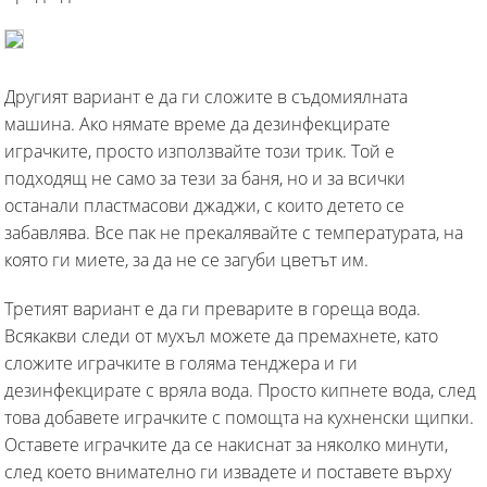
Другият вариант е да ги сложите в съдомиялната
машина. Ако нямате време да дезинфекцирате
играчките, просто използвайте този трик. Той е
подходящ не само за тези за баня, но и за всички
останали пластмасови джаджи, с които детето се
забавлява. Все пак не прекалявайте с температурата, на
която ги миете, за да не се загуби цветът им.
Третият вариант е да ги преварите в гореща вода.
Всякакви следи от мухъл можете да премахнете, като
сложите играчките в голяма тенджера и ги
дезинфекцирате с вряла вода. Просто кипнете вода, след
това добавете играчките с помощта на кухненски щипки.
Оставете играчките да се накиснат за няколко минути,
след което внимателно ги извадете и поставете върху