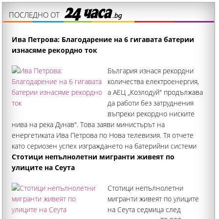
ПОСЛЕДНО ОТ
Ива Петрова: Благодарение на 6 гигавата батерии
изнасяме рекордно ток
България изнася рекордни
количества електроенергия,
а АЕЦ „Козлодуй" продължава
да работи без затруднения
въпреки рекордно ниските
нива на река Дунав". Това заяви министърът на
енергетиката Ива Петрова по Нова телевизия. Тя отчете
като сериозен успех изграждането на батерийни системи
за съхранение на енергия
Стотици непълнолетни мигранти живеят по
улиците на Сеута
Стотици непълнолетни
мигранти живеят по улиците
на Сеута седмица след