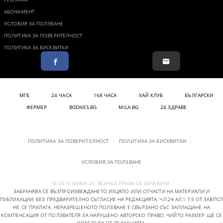
АБОНАМЕНТ
УСЛОВИЯ ЗА ПОЛЗВАНЕ
ПОЛИТИКА ЗА ПОВЕРИТЕЛНОСТ
ПОЛИТИКА ЗА БИСКВИТКИ
МГБ
24 ЧАСА
168 ЧАСА
ХАЙ КЛУБ
БЪЛГАРСКИ
ФЕРМЕР
BGDNES.BG
MILA.BG
24 ЗДРАВЕ
ПОЛИТИКА ЗА ПОВЕРИТЕЛНОСТ
ПОЛИТИКА ЗА БИСКВИТКИ
УСЛОВИЯ ЗА ПОЛЗВАНЕ
© 2016 МАМА 24. ВСИЧКИ ПРАВА СА ЗАПАЗЕНИ.
ЗАБРАНЯВА СЕ ВЪЗПРОИЗВЕЖДАНЕТО ИЗЦЯЛО ИЛИ ОТЧАСТИ НА МАТЕРИАЛИ И
ПУБЛИКАЦИИ, БЕЗ ПРЕДВАРИТЕЛНО СЪГЛАСИЕ НА РЕДАКЦИЯТА; ЧЛ.24 АЛ.1 Т.5 ОТ ЗАВПСП
НЕ СЕ ПРИЛАГА; НЕРАЗРЕШЕНОТО ПОЛЗВАНЕ Е СВЪРЗАНО СЪС ЗАПЛАЩАНЕ НА
КОМПЕНСАЦИЯ ОТ ПОЛЗВАТЕЛЯ ЗА НАРУШЕНО АВТОРСКО ПРАВО, ЧИЙТО РАЗМЕР ЩЕ СЕ
ОПРЕДЕЛИ ОТ РЕДАКЦИЯТА.