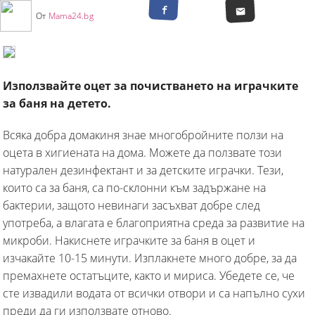
От
Mama24.bg
Използвайте оцет за почистването на играчките
за баня на детето.
Всяка добра домакиня знае многобройните ползи на
оцета в хигиената на дома. Можете да ползвате този
натурален дезинфектант и за детските играчки. Тези,
които са за баня, са по-склонни към задържане на
бактерии, защото невинаги засъхват добре след
употреба, а влагата е благоприятна среда за развитие на
микроби. Накиснете играчките за баня в оцет и
изчакайте 10-15 минути. Изплакнете много добре, за да
премахнете остатъците, както и мириса. Убедете се, че
сте извадили водата от всички отвори и са напълно сухи
преди да ги използвате отново.