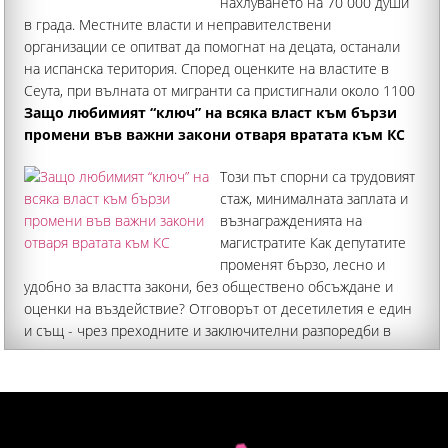
нахлуването на 70 000 души
в града. Местните власти и неправителствени
организации се опитват да помогнат на децата, останали
на испанска територия. Според оценките на властите в
Сеута, при вълната от мигранти са пристигнали около 1100
непълнолетни лица
Защо любимият “ключ” на всяка власт към бързи
промени във важни закони отваря вратата към КС
Този път спорни са трудовият
стаж, минималната заплата и
възнагражденията на
магистратите Как депутатите
променят бързо, лесно и
удобно за властта закони, без обществено обсъждане и
оценки на въздействие? Отговорът от десетилетия е един
и същ - чрез преходните и заключителни разпоредби в
закона бюджета