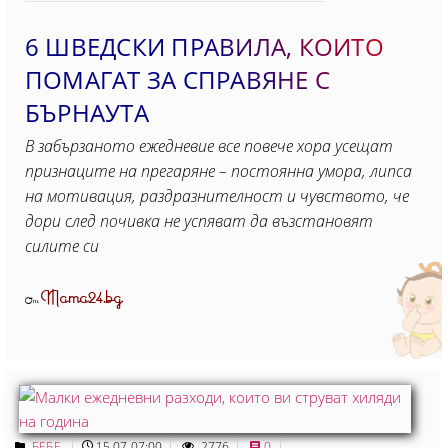
6 ШВЕДСКИ ПРАВИЛА, КОИТО
ПОМАГАТ ЗА СПРАВЯНЕ С
БЪРНАУТА
В забързаното ежедневие все повече хора усещат
признаците на прегаряне – постоянна умора, липса
на мотивация, раздразнителност и чувството, че
дори след почивка не успяват да възстановят
силите си
Mama24.bg
От
БЕБЕ
15.07 07:00
2776
0