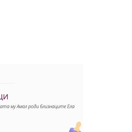
ЦИ
гата му Амал роди близнаците Ела