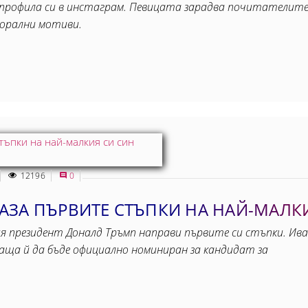
в профила си в инстаграм. Певицата зарадва почитателите 
флорални мотиви.
12196
0
ЗА ПЪРВИТЕ СТЪПКИ НА НАЙ-МАЛКИ
ия президент Доналд Тръмп направи първите си стъпки. Ива
баща й да бъде официално номиниран за кандидат за