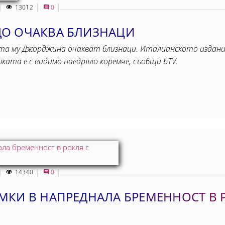
13012
0
ДО ОЧАКВА БЛИЗНАЦИ
а му Джорджина очакват близнаци. Италианското издание 
нката е с видимо наедряло коремче, съобщи bTV.
14340
0
МКИ В НАПРЕДНАЛА БРЕМЕННОСТ В 