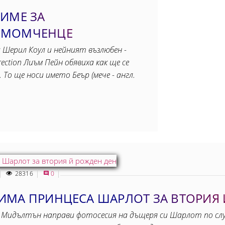
 ИМЕ ЗА
 МОМЧЕНЦЕ
Шерил Коул и нейният възлюбен -
ction Лиъм Пейн обявиха как ще се
То ще носи името Беър (мече - англ.
28316
0
ИМА ПРИНЦЕСА ШАРЛОТ ЗА ВТОРИЯ 
Мидълтън направи фотосесия на дъщеря си Шарлот по слу