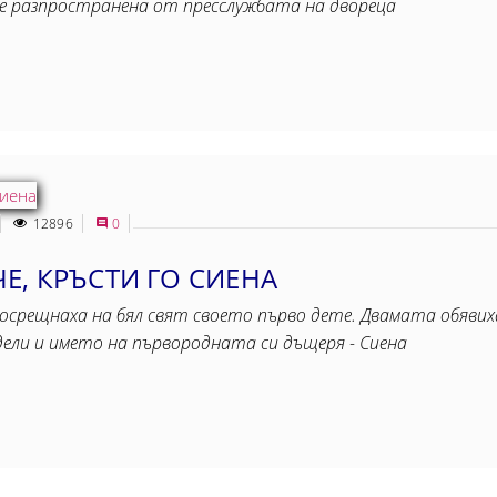
 бе разпространена от пресслужбата на двореца
12896
0
, КРЪСТИ ГО СИЕНА
посрещнаха на бял свят своето първо дете. Двамата обяви
ели и името на първородната си дъщеря - Сиена