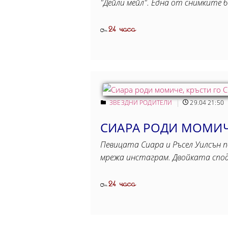
"Дейли мейл". Една от снимките
24 часа
От
ЗВЕЗДНИ РОДИТЕЛИ
29.04 21:50
СИАРА РОДИ МОМИЧЕ
Певицата Сиара и Ръсел Уилсън 
мрежа инстаграм. Двойката спод
24 часа
От