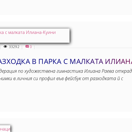
33292
0
АЗХОДКА В ПАРКА С МАЛКАТА ИЛИАН
ерация по художествена гимнастика Илиана Раева открадна 
нимки в личния си профил във фейсбук от разходката й с