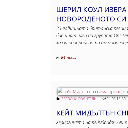
ШЕРИЛ КОУЛ ИЗБРА
НОВОРОДЕНОТО СИ
33-годишната британска певица 
бившият член на групата One Dire
казва новороденото им момченце. 
24 часа
От
ЗВЕЗДНИ РОДИТЕЛИ
01.05 13:30
КЕЙТ МИДЪЛТЪН СН
Херцогинята на Кеймбридж Кейт 