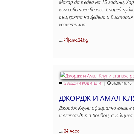
Макар да е едва на 15 години, Ха
към собствен бизнес. Според пуб
дъщерята на Дейвид и Виктория 
козметична
Mama24.bg
От
ЗВЕЗДНИ РОДИТЕЛИ
06.06 19:40
ДЖОРДЖ И АМАЛ КЛ
Джордж Клуни официално влезе в 
и Александър в Лондон, съобщиха
24 часа
От