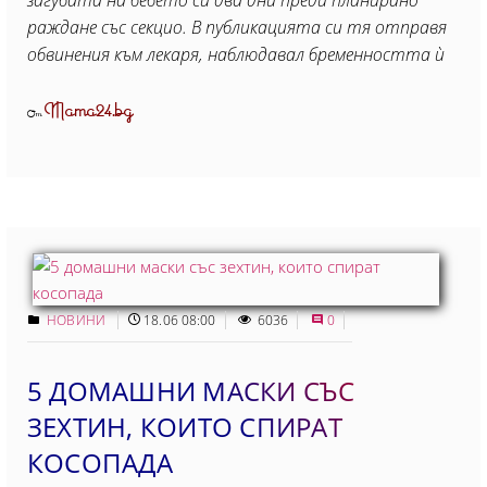
загубата на бебето си два дни преди планирано
раждане със секцио. В публикацията си тя отправя
обвинения към лекаря, наблюдавал бременността ѝ
Mama24.bg
От
НОВИНИ
18.06 08:00
6036
0
5 ДОМАШНИ МАСКИ СЪС
ЗЕХТИН, КОИТО СПИРАТ
КОСОПАДА