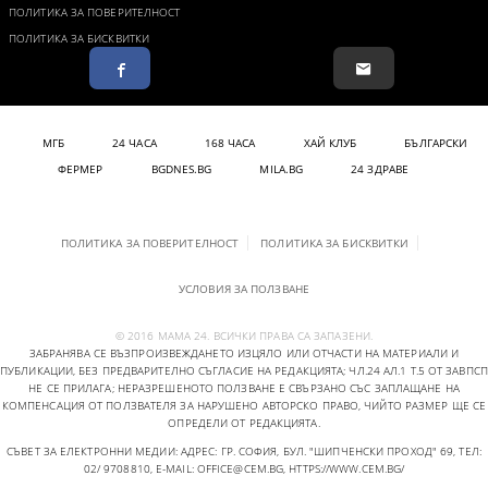
ПОЛИТИКА ЗА ПОВЕРИТЕЛНОСТ
ПОЛИТИКА ЗА БИСКВИТКИ
МГБ
24 ЧАСА
168 ЧАСА
ХАЙ КЛУБ
БЪЛГАРСКИ
ФЕРМЕР
BGDNES.BG
MILA.BG
24 ЗДРАВЕ
ПОЛИТИКА ЗА ПОВЕРИТЕЛНОСТ
ПОЛИТИКА ЗА БИСКВИТКИ
УСЛОВИЯ ЗА ПОЛЗВАНЕ
© 2016 МАМА 24. ВСИЧКИ ПРАВА СА ЗАПАЗЕНИ.
ЗАБРАНЯВА СЕ ВЪЗПРОИЗВЕЖДАНЕТО ИЗЦЯЛО ИЛИ ОТЧАСТИ НА МАТЕРИАЛИ И
ПУБЛИКАЦИИ, БЕЗ ПРЕДВАРИТЕЛНО СЪГЛАСИЕ НА РЕДАКЦИЯТА; ЧЛ.24 АЛ.1 Т.5 ОТ ЗАВПСП
НЕ СЕ ПРИЛАГА; НЕРАЗРЕШЕНОТО ПОЛЗВАНЕ Е СВЪРЗАНО СЪС ЗАПЛАЩАНЕ НА
КОМПЕНСАЦИЯ ОТ ПОЛЗВАТЕЛЯ ЗА НАРУШЕНО АВТОРСКО ПРАВО, ЧИЙТО РАЗМЕР ЩЕ СЕ
ОПРЕДЕЛИ ОТ РЕДАКЦИЯТА.
СЪВЕТ ЗА ЕЛЕКТРОННИ МЕДИИ: АДРЕС: ГР. СОФИЯ, БУЛ. "ШИПЧЕНСКИ ПРОХОД" 69, ТЕЛ:
02/ 9708810,
E-MAIL:
OFFICE@CEM.BG
,
HTTPS://WWW.CEM.BG/