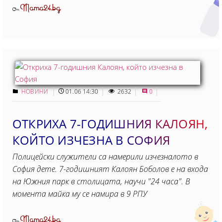
Mama24.bg
От
НОВИНИ
01.06 14:30
2632
0
ОТКРИХА 7-ГОДИШНИЯ КАЛОЯН,
КОЙТО ИЗЧЕЗНА В СОФИЯ
Полицейски служители са намерили изчезналото в
София дете. 7-годишният Калоян Боболов е на входа
на Южния парк в столицата, научи "24 часа". В
момента майка му се намира в 9 РПУ
Mama24.bg
От