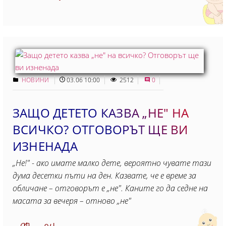
НОВИНИ
03.06 10:00
2512
0
ЗАЩО ДЕТЕТО КАЗВА „НЕ" НА
ВСИЧКО? ОТГОВОРЪТ ЩЕ ВИ
ИЗНЕНАДА
„Не!" - ако имате малко дете, вероятно чувате тази
дума десетки пъти на ден. Казвате, че е време за
обличане – отговорът е „не". Каните го да седне на
масата за вечеря – отново „не"