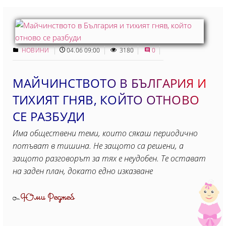
НОВИНИ
04.06 09:00
3180
0
МАЙЧИНСТВОТО В БЪЛГАРИЯ И
ТИХИЯТ ГНЯВ, КОЙТО ОТНОВО
СЕ РАЗБУДИ
Има обществени теми, които сякаш периодично
потъват в тишина. Не защото са решени, а
защото разговорът за тях е неудобен. Те остават
на заден план, докато едно изказване
Юми Реджеб
От