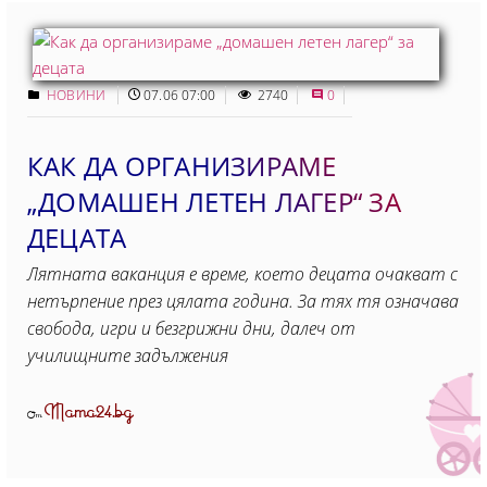
НОВИНИ
07.06 07:00
2740
0
КАК ДА ОРГАНИЗИРАМЕ
„ДОМАШЕН ЛЕТЕН ЛАГЕР“ ЗА
ДЕЦАТА
Лятната ваканция е време, което децата очакват с
нетърпение през цялата година. За тях тя означава
свобода, игри и безгрижни дни, далеч от
училищните задължения
Mama24.bg
От