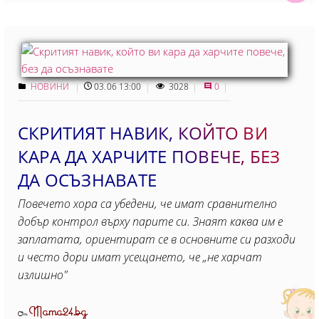
НОВИНИ
03.06 13:00
3028
0
СКРИТИЯТ НАВИК, КОЙТО ВИ
КАРА ДА ХАРЧИТЕ ПОВЕЧЕ, БЕЗ
ДА ОСЪЗНАВАТЕ
Повечето хора са убедени, че имат сравнително
добър контрол върху парите си. Знаят каква им е
заплатата, ориентират се в основните си разходи
и често дори имат усещането, че „не харчат
излишно"
Mama24.bg
От