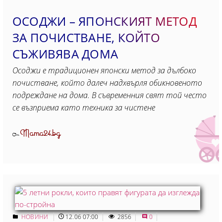
ОСОДЖИ – ЯПОНСКИЯТ МЕТОД
ЗА ПОЧИСТВАНЕ, КОЙТО
СЪЖИВЯВА ДОМА
Осоджи е традиционен японски метод за дълбоко
почистване, който далеч надхвърля обикновеното
подреждане на дома. В съвременния свят той често
се възприема като техника за чистене
Mama24.bg
От
НОВИНИ
12.06 07:00
2856
0