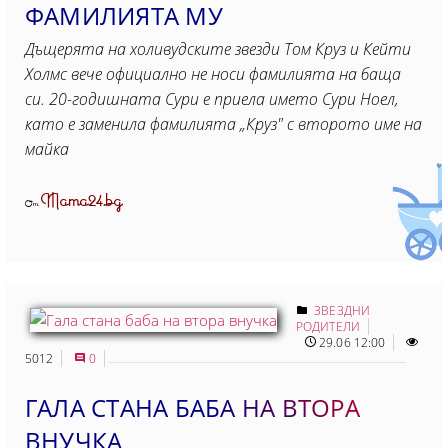
ФАМИЛИЯТА МУ
Дъщерята на холивудските звезди Том Круз и Кейти
Холмс вече официално не носи фамилията на баща
си. 20-годишната Сури е приела името Сури Ноел,
като е заменила фамилията „Круз" с второто име на
майка
Mama24.bg
От
ЗВЕЗДНИ
РОДИТЕЛИ
29.06 12:00
5012
0
ГАЛА СТАНА БАБА НА ВТОРА
ВНУЧКА