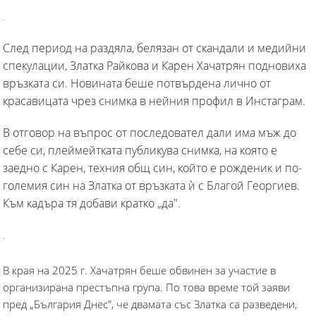
След период на раздяла, белязан от скандали и медийни
спекулации, Златка Райкова и Карен Хачатрян подновиха
връзката си. Новината беше потвърдена лично от
красавицата чрез снимка в нейния профил в Инстаграм.
В отговор на въпрос от последовател дали има мъж до
себе си, плеймейтката публикува снимка, на която е
заедно с Карен, техния общ син, който е рожденик и по-
големия син на Златка от връзката ѝ с Благой Георгиев.
Към кадъра тя добави кратко „да".
В края на 2025 г. Хачатрян беше обвинен за участие в
организирана престъпна група. По това време той заяви
пред „България Днес", че двамата със Златка са разведени,