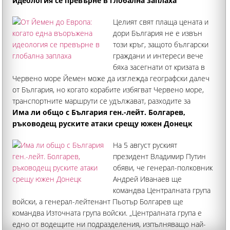
идеология се превърне в глобална заплаха
Целият свят плаща цената и
дори България не е извън
този кръг, защото български
граждани и интереси вече
бяха засегнати от кризата в
Червено море Йемен може да изглежда географски далеч
от България, но когато корабите избягват Червено море,
транспортните маршрути се удължават, разходите за
превоз, застраховане и логистика нарастват
Има ли общо с България ген.-лейт. Болгарев,
ръководещ руските атаки срещу южен Донецк
На 5 август руският
президент Владимир Путин
обяви, че генерал-полковник
Андрей Иванаев ще
командва Централната група
войски, а генерал-лейтенант Пьотър Болгарев ще
командва Източната група войски. „Централната група е
едно от водещите ни подразделения, изпълняващо най-