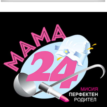
важните и решаващи задачи по освобождаването на
Донецката народна република