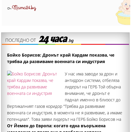
Mama24.bg
От
ПОСЛЕДНО ОТ
Бойко Борисов: Дронът край Кардам показва, че
трябва да развиваме военната си индустрия
У нас има заводи за дрон и
антидрон системи, отбеляза
лидерът на ГЕРБ Той обърна
внимание, че дронът е
паднал именно в близост до
Вертикалният газов коридор "Трябва да развиваме
военната си индустрия, в момента не я развиваме, а имаме
потенциал". Това заяви лидерът на ГЕРБ Бойко Борисов на
брифинг в Търговище
От Йемен до Европа: когато една въоръжена