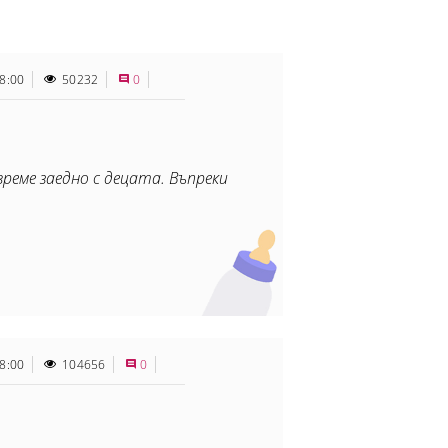
8:00
50232
0
време заедно с децата. Въпреки
8:00
104656
0