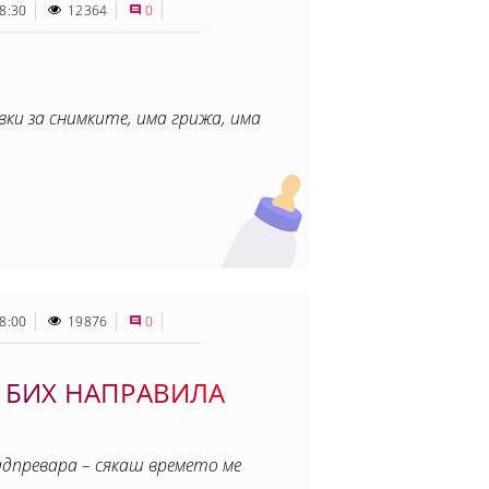
8:30
12364
0
вки за снимките, има грижа, има
8:00
19876
0
 БИХ НАПРАВИЛА
адпревара – сякаш времето ме