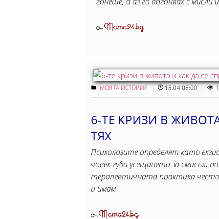
гонеше, а аз го догонвах с мисли 
Mama24.bg
От
МОЯТА ИСТОРИЯ
18.04 08:00
1
6-ТЕ КРИЗИ В ЖИВОТА
ТЯХ
Психолозите определят като екзис
човек губи усещането за смисъл, 
терапевтичната практика често з
и имам
Mama24.bg
От