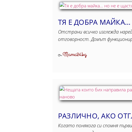
ТЯ Е ДОБРА МАЙКА…
Отстрани всичко изглежда наред.
отговорност. Домът функционир
Mama24.bg
От
РАЗЛИЧНО, АКО ОТ
Когато понякога си спомня първи