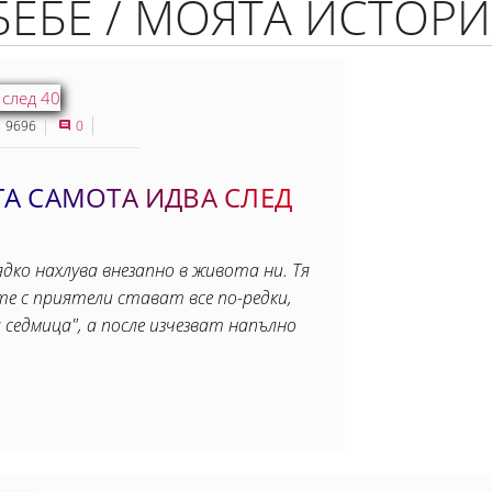
БЕБЕ / МОЯТА ИСТОРИ
9696
0
А САМОТА ИДВА СЛЕД
ко нахлува внезапно в живота ни. Тя
е с приятели стават все по-редки,
седмица", а после изчезват напълно