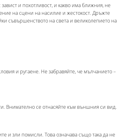
завист и похотливост, и какво има ближния, не
ение на сцени на насилие и жестокост. Дръжте
йки съвършенството на света и великолепието на
ловия и ругаене. Не забравяйте, че мълчанието –
и. Внимателно се отнасяйте към външния си вид.
те и зли помисли. Това означава също така да не