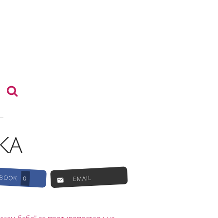
КА
EBOOK
EMAIL
0