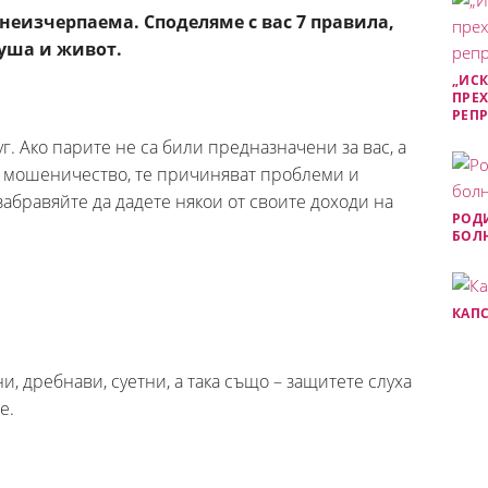
неизчерпаема. Споделяме с вас 7 правила,
душа и живот.
„ИСК
ПРЕХ
РЕП
г. Ако парите не са били предназначени за вас, а
и мошеничество, те причиняват проблеми и
 забравяйте да дадете някои от своите доходи на
РОДИ
БОЛН
КАПС
, дребнави, суетни, а така също – защитете слуха
е.