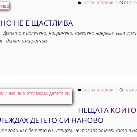
МОЯТА ИСТОРИЯ
07.05 0
 НО НЕ Е ЩАСТЛИВА
 Детето е облечено, нахранено, заведено навреме. Има усми
а, денят има ритъм
МОЯТА ИСТОРИЯ
19.04 0
НЕЩАТА КОИТО
ГЛЕЖДАХ ДЕТЕТО СИ НАНОВО
те години с детето си, усещам, че тогава живеех като в н