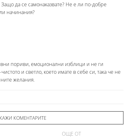
 Защо да се самонаказвате? Не е ли по-добре
тли начинания?
евни пориви, емоционални изблици и не ги
чистото и светло, което имате в себе си, така че не
йните желания.
КАЖИ КОМЕНТАРИТЕ
ОЩЕ ОТ