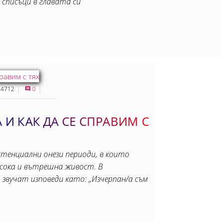
и списъци в главата си
4712
0
 И КАК ДА СЕ СПРАВИМ С
тенциални онези периоди, в които
посока и вътрешна живост. В
вучат изповеди като: „Изчерпан/а съм