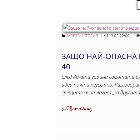
МОЯТА ИСТОРИЯ
13.05 22:00
ЗАЩО НАЙ-ОПАСНАТ
40
След 40-ата година самотата ряд
идва почти неусетно. Разговорит
срещите се отлагат „за другата 
Mama24.bg
От