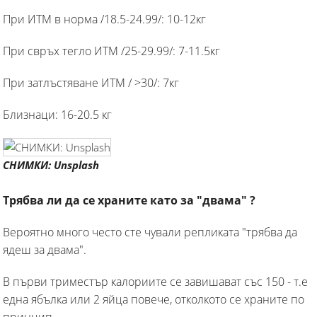
При ИТМ в норма /18.5-24.99/: 10-12кг
При свръх тегло ИТМ /25-29.99/: 7-11.5кг
При затлъстяване ИТМ / >30/: 7кг
Близнаци: 16-20.5 кг
СНИМКИ: Unsplash
Трябва ли да се храните като за "двама" ?
Вероятно много често сте чували репликата "трябва да
ядеш за двама".
В първи триместър калориите се завишават със 150 - т.е
една ябълка или 2 яйца повече, отколкото се храните по
принцип