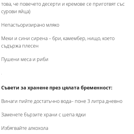
това, че повечето десерти и кремове се приготвят със
сурови яйца)
Непастьоризирано мляко
Меки и сини сирена – бри, камембер, нищо, което
съдържа плесен
Пушени меса и риби
Съвети за хранене през цялата бременност:
Винаги пийте достатъчно вода– поне 3 литра дневно
Заменете бързите храни с шепа ядки
Избягвайте алкохола