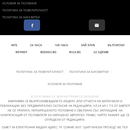
УСЛОВИЯ ЗА ПОЛЗВАНЕ
ПОЛИТИКА ЗА ПОВЕРИТЕЛНОСТ
ПОЛИТИКА ЗА БИСКВИТКИ
МГБ
24 ЧАСА
168 ЧАСА
ХАЙ КЛУБ
БЪЛГАРСКИ
ФЕРМЕР
BGDNES.BG
MILA.BG
24 ЗДРАВЕ
ПОЛИТИКА ЗА ПОВЕРИТЕЛНОСТ
ПОЛИТИКА ЗА БИСКВИТКИ
УСЛОВИЯ ЗА ПОЛЗВАНЕ
© 2016 МАМА 24. ВСИЧКИ ПРАВА СА ЗАПАЗЕНИ.
ЗАБРАНЯВА СЕ ВЪЗПРОИЗВЕЖДАНЕТО ИЗЦЯЛО ИЛИ ОТЧАСТИ НА МАТЕРИАЛИ И
ПУБЛИКАЦИИ, БЕЗ ПРЕДВАРИТЕЛНО СЪГЛАСИЕ НА РЕДАКЦИЯТА; ЧЛ.24 АЛ.1 Т.5 ОТ ЗАВПСП
НЕ СЕ ПРИЛАГА; НЕРАЗРЕШЕНОТО ПОЛЗВАНЕ Е СВЪРЗАНО СЪС ЗАПЛАЩАНЕ НА
КОМПЕНСАЦИЯ ОТ ПОЛЗВАТЕЛЯ ЗА НАРУШЕНО АВТОРСКО ПРАВО, ЧИЙТО РАЗМЕР ЩЕ СЕ
ОПРЕДЕЛИ ОТ РЕДАКЦИЯТА.
СЪВЕТ ЗА ЕЛЕКТРОННИ МЕДИИ: АДРЕС: ГР. СОФИЯ, БУЛ. "ШИПЧЕНСКИ ПРОХОД" 69, ТЕЛ: