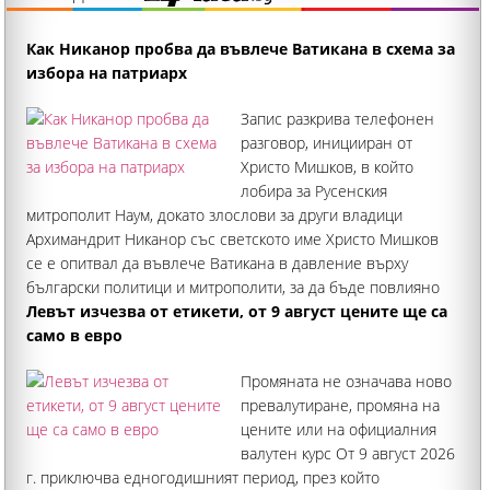
Как Никанор пробва да въвлече Ватикана в схема за
избора на патриарх
Запис разкрива телефонен
разговор, иницииран от
Христо Мишков, в който
лобира за Русенския
митрополит Наум, докато злослови за други владици
Архимандрит Никанор със светското име Христо Мишков
се е опитвал да въвлече Ватикана в давление върху
български политици и митрополити, за да бъде повлияно
върху избора за патриарх и той да се насочи към
Левът изчезва от етикети, от 9 август цените ще са
само в евро
Промяната не означава ново
превалутиране, промяна на
цените или на официалния
валутен курс От 9 август 2026
г. приключва едногодишният период, през който