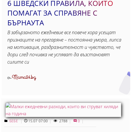
6 ШВЕДСКИ ПРАВИЛА, КОИТО
ПОМАГАТ ЗА СПРАВЯНЕ С
БЪРНАУТА
В забързаното ежедневие все повече хора усещат
признаците на прегаряне – постоянна умора, липса
на мотивация, раздразнителност и чувството, че
дори след почивка не успяват да възстановят
силите си
Mama24.bg
От
БЕБЕ
15.07 07:00
2788
0