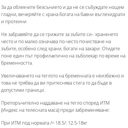
За да облекчите безсънието и да не се събуждате нощем
гладни, вечеряйте с храна богата на бавни въглехидрати
и протеини
Не забравяйте да се грижите за зъбите си– храненето
често и по малко означава по-често почистване на
зъбите, особено след храни, богати на захари. Отидете
поне един път профилактично на зъболекар по време на
бременността.
Увеличаването на теглото на бременната е неизбежно и
това не трябва да ви притеснява стига то да бъде в
допустими граници.
Препоръчително наддаване на тегло според ИТМ
(Индекс на телесната маса) преди забременяване:
При ИТМ под нормата /< 18.5/: 12.5-18кг