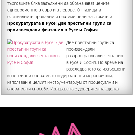
търговците бяха задължени да обозначават цените
едновременно в евро и в левове. От тази дата
официалните продажни и платими цени на стоките и
услугите трябва да бъдат обявявани в евро – валутата
Прокуратурата в Русе: Две престъпни групи са
произвеждали фентанил в Русе и София
Две престъпни групи са
произвеждали
разпространявали фентанил
в Русе и София. По време на
разследването са извършени
интензивни оперативно-издирвателни мероприятия,
използван е целият инструментариум от процесуални и
оперативни способи. Извършена е доверителна сделка,
има включени и служители под прикритие