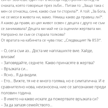
снахата, която говореше през зъби… Питам го: „Защо така с
мен се отнасяш, сине, какво съм ти сторила?“. А той: „За Бога,
не се меси в живота ни, мамо. Нямаш какво да правиш ли?“.
А какво да правя, аз цял живот освен с децата с друго не съм
се занимавала? Децата ми май не са оценили жертвата ми.
Напразно ли съм се старала толкова?
От вратата на кабинета се чува глас: „Следващият № 853!“.
– О, сега съм аз… Доста ме наплашихте вие. Хайде,
влизам!
– Заповядайте, седнете. Какво принасяте в жертва?
– Връзката си…
– Ясно… Я да видим.
– Ето… Вижте, тя не е много голяма, но е симпатична. И е
сравнително нова, неизносена, ние се запознахме преди
половин година.
– В името на какво искате да пожертвате връзката си?
– За да запазя семейството…