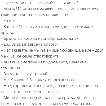
– Чие семейство, вашето ли? Налага ли се?
– Ами да! Мъжът ми има любовница, дълго време вече
ходи при нея, лъже, нямам сили вече.
– А вие?
– Какво аз? Появи се в живота ми друг човек, имаме
връзка.
– Връзката с него ли искате да пожертвате?
– Да… За да запазя семейството.
– Нали казвате, че мъжът ви има любовница, а вие – друг
мъж. За кое семейство говорите?
– Ами още сме женени по документи, значи сме
семейство.
– Значи това ви устройва?
– Не! Как може? Все плача и преживявам.
– Но да промените нещата и да започнете официално
нова връзка не желаете, така ли?
– Ми не е толкова дълбока новата връзка, ей така – за
прекарване на времето е. Няма да ми е жал за нея.