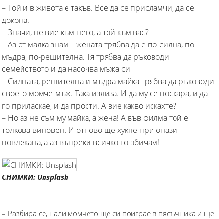
– Той и в живота е такъв. Все да се присламчи, да се
докопа.
– Значи, не вие към него, а той към вас?
– Аз от малка знам – жената трябва да е по-силна, по-
мъдра, по-решителна. Тя трябва да ръководи
семейството и да насочва мъжа си.
– Силната, решителна и мъдра майка трябва да ръководи
своето момче-мъж. Така излиза. И да му се поскара, и да
го приласкае, и да прости. А вие какво искахте?
– Но аз не съм му майка, а жена! А във филма той е
толкова виновен. И отново ще хукне при онази
повлекана, а аз въпреки всичко го обичам!
СНИМКИ: Unsplash
– Разбира се, нали момчето ще си поиграе в пясъчника и ще