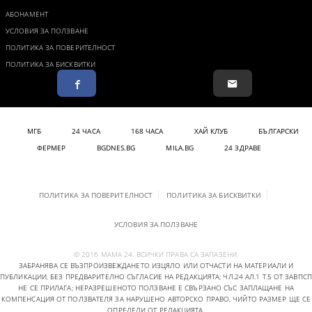
АБОНАМЕНТ
УСЛОВИЯ ЗА ПОЛЗВАНЕ
ПОЛИТИКА ЗА ПОВЕРИТЕЛНОСТ
ПОЛИТИКА ЗА БИСКВИТКИ
МГБ
24 ЧАСА
168 ЧАСА
ХАЙ КЛУБ
БЪЛГАРСКИ
ФЕРМЕР
BGDNES.BG
MILA.BG
24 ЗДРАВЕ
ПОЛИТИКА ЗА ПОВЕРИТЕЛНОСТ
ПОЛИТИКА ЗА БИСКВИТКИ
УСЛОВИЯ ЗА ПОЛЗВАНЕ
© 2016 МАМА 24. ВСИЧКИ ПРАВА СА ЗАПАЗЕНИ.
ЗАБРАНЯВА СЕ ВЪЗПРОИЗВЕЖДАНЕТО ИЗЦЯЛО ИЛИ ОТЧАСТИ НА МАТЕРИАЛИ И
ПУБЛИКАЦИИ, БЕЗ ПРЕДВАРИТЕЛНО СЪГЛАСИЕ НА РЕДАКЦИЯТА; ЧЛ.24 АЛ.1 Т.5 ОТ ЗАВПСП
НЕ СЕ ПРИЛАГА; НЕРАЗРЕШЕНОТО ПОЛЗВАНЕ Е СВЪРЗАНО СЪС ЗАПЛАЩАНЕ НА
КОМПЕНСАЦИЯ ОТ ПОЛЗВАТЕЛЯ ЗА НАРУШЕНО АВТОРСКО ПРАВО, ЧИЙТО РАЗМЕР ЩЕ СЕ
ОПРЕДЕЛИ ОТ РЕДАКЦИЯТА.