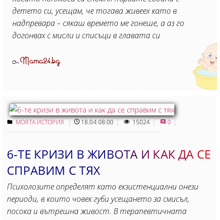
детето си, усещам, че тогава живеех като в
надпревара – сякаш времето ме гонеше, а аз го
догонвах с мисли и списъци в главата си
Mama24.bg
От
МОЯТА ИСТОРИЯ
18.04 08:00
15024
0
6-ТЕ КРИЗИ В ЖИВОТА И КАК ДА СЕ
СПРАВИМ С ТЯХ
Психолозите определят като екзистенциални онези
периоди, в които човек губи усещането за смисъл,
посока и вътрешна живост. В терапевтичната