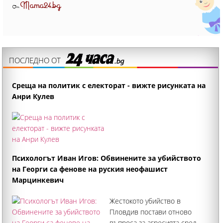
Mama24.bg
От
ПОСЛЕДНО ОТ
Среща на политик с електорат - вижте рисунката на
Анри Кулев
Психологът Иван Игов: Обвинените за убийството
на Георги са фенове на руския неофашист
Марцинкевич
Жестокото убийство в
Пловдив постави отново
въпроса за агресията сред