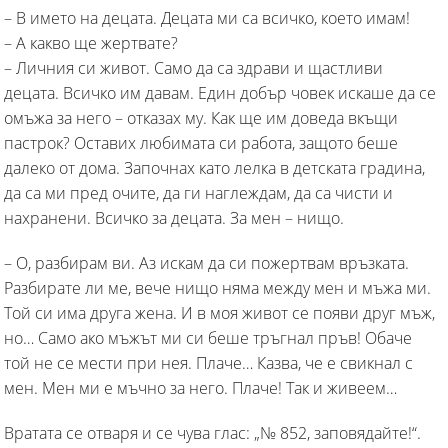
– В името на децата. Децата ми са всичко, което имам!
– А какво ще жертвате?
– Личния си живот. Само да са здрави и щастливи
децата. Всичко им давам. Един добър човек искаше да се
омъжа за него – отказах му. Как ще им доведа вкъщи
пастрок? Оставих любимата си работа, защото беше
далеко от дома. Започнах като лелка в детската градина,
да са ми пред очите, да ги наглеждам, да са чисти и
нахранени. Всичко за децата. За мен – нищо.
– О, разбирам ви. Аз искам да си пожертвам връзката.
Разбирате ли ме, вече нищо няма между мен и мъжа ми.
Той си има друга жена. И в моя живот се появи друг мъж,
но… Само ако мъжът ми си беше тръгнал пръв! Обаче
той не се мести при нея. Плаче… Казва, че е свикнал с
мен. Мен ми е мъчно за него. Плаче! Так и живеем…
Вратата се отваря и се чува глас: „№ 852, заповядайте!“.