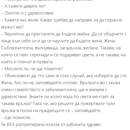
– А съвети давате ли?
– Охотно и с удоволствие.
– Кажете ми, моля. Какво трябва да направя, за да порасне
мъжът ми?
– Вероятно да престанете да бъдете майка. Да се обърнете с
лице към себе си и да се научите да бъдете жена. Жена.
Съблазнителна, вълнуваща, загадъчна, желана. Такава, на
която се пеят серенади и се подаряват цветя, а не такава, на
която и плачат в пазвата.
– Мислите ли, че ще помогне?
– Обикновено да. Но само в този случай, ако изберете да сте
Жена. Ако ли не, заповядайте отново. Връзката ви с мъжа
извън семейството е забележителна, ще я вземем с
удоволствие. Знаете ли колко хора по света мечтаят за
такава връзка? Така че, ако решите да пожертвате тази
връзка в полза на нуждаещите се – заповядайте.
– Ще помисля…
№ 853 разтреперана излиза от кабинета здраво