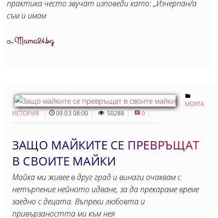
практика често звучат изповеди като: „Изчерпан/а
съм и имам
Mama24.bg
От
МОЯТА
ИСТОРИЯ
09.03 08:00
50288
0
ЗАЩО МАЙКИТЕ СЕ ПРЕВРЪЩАТ
В СВОИТЕ МАЙКИ
Майка ми живее в друг град и винаги очаквам с
нетърпение нейното идване, за да прекараме време
заедно с децата. Въпреки любовта и
привързаността ми към нея