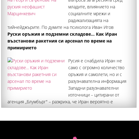
младите, влиянието на
социалните мрежи и
радикализацията на
тийнейджърите. По думите на психолога Иван Игов
обвинените за зверството младежи са последователи на
Руски оръжия и подземни складове... Как Иран
движението "Окупай педофилия", създадено от руския
възстанови ракетния си арсенал по време на
неофашист Максим Марцинкевич
примирието
Русия е снабдила Иран не
само с огромно количество
оръжия и самолети, но и с
разузнавателна информация
Западни разузнавателни
източници – цитирани от
агенция „Блумбърг" – разкриха, че Иран вероятно е
възстановил значителна част от ракетния си арсенал по
време на примирието, което влезе в сила на 7 април тази
година