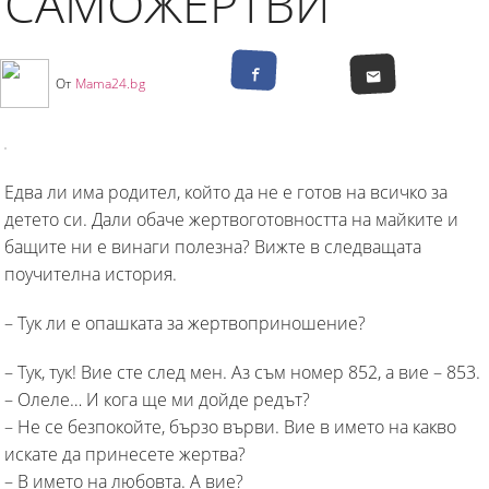
САМОЖЕРТВИ
От
Mama24.bg
Едва ли има родител, който да не е готов на всичко за
детето си. Дали обаче жертвоготовността на майките и
бащите ни е винаги полезна? Вижте в следващата
поучителна история.
– Тук ли е опашката за жертвоприношение?
– Тук, тук! Вие сте след мен. Аз съм номер 852, а вие – 853.
– Олеле… И кога ще ми дойде редът?
– Не се безпокойте, бързо върви. Вие в името на какво
искате да принесете жертва?
– В името на любовта. А вие?