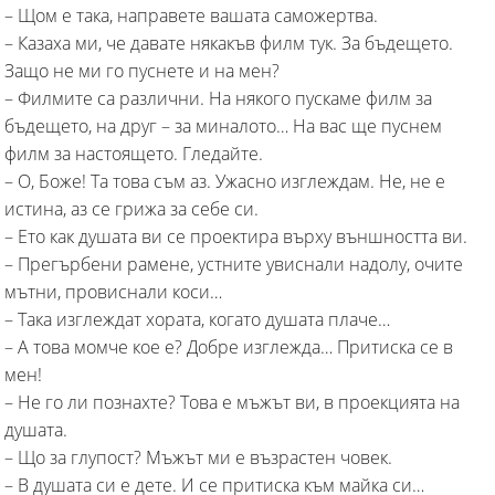
– Щом е така, направете вашата саможертва.
– Казаха ми, че давате някакъв филм тук. За бъдещето.
Защо не ми го пуснете и на мен?
– Филмите са различни. На някого пускаме филм за
бъдещето, на друг – за миналото… На вас ще пуснем
филм за настоящето. Гледайте.
– О, Боже! Та това съм аз. Ужасно изглеждам. Не, не е
истина, аз се грижа за себе си.
– Ето как душата ви се проектира върху външността ви.
– Прегърбени рамене, устните увиснали надолу, очите
мътни, провиснали коси…
– Така изглеждат хората, когато душата плаче…
– А това момче кое е? Добре изглежда… Притиска се в
мен!
– Не го ли познахте? Това е мъжът ви, в проекцията на
душата.
– Що за глупост? Мъжът ми е възрастен човек.
– В душата си е дете. И се притиска към майка си…