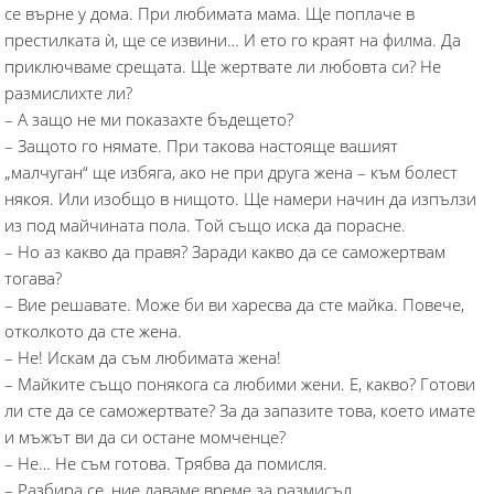
се върне у дома. При любимата мама. Ще поплаче в
престилката ѝ, ще се извини… И ето го краят на филма. Да
приключваме срещата. Ще жертвате ли любовта си? Не
размислихте ли?
– А защо не ми показахте бъдещето?
– Защото го нямате. При такова настояще вашият
„малчуган“ ще избяга, ако не при друга жена – към болест
някоя. Или изобщо в нищото. Ще намери начин да изпълзи
из под майчината пола. Той също иска да порасне.
– Но аз какво да правя? Заради какво да се саможертвам
тогава?
– Вие решавате. Може би ви харесва да сте майка. Повече,
отколкото да сте жена.
– Не! Искам да съм любимата жена!
– Майките също понякога са любими жени. Е, какво? Готови
ли сте да се саможертвате? За да запазите това, което имате
и мъжът ви да си остане момченце?
– Не… Не съм готова. Трябва да помисля.
– Разбира се, ние даваме време за размисъл.