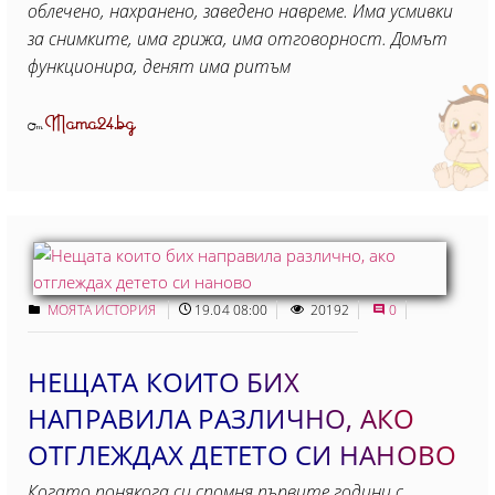
облечено, нахранено, заведено навреме. Има усмивки
за снимките, има грижа, има отговорност. Домът
функционира, денят има ритъм
Mama24.bg
От
МОЯТА ИСТОРИЯ
19.04 08:00
20192
0
НЕЩАТА КОИТО БИХ
НАПРАВИЛА РАЗЛИЧНО, АКО
ОТГЛЕЖДАХ ДЕТЕТО СИ НАНОВО
Когато понякога си спомня първите години с