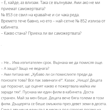
– Е, хайде, аз влизам. Така се вълнувам. Ами ако не ми
приемат саможертвата?
№ 853 се свил на кравайче и си чака реда.
Времето тече бавно, но ето – най-сетне № 852 излиза от
кабинета.
– Какво стана? Приеха ли ви саможертвата?
– Не… Има изпитателен срок. Върнаха ме да помисля още.
– А защо? Защо не веднага?
– Ами питаха ме: „Хубаво ли си помислихте преди да
поискате това? Все пак завинаги е!“. Казах: „Нищо! Децата
ще пораснат, ще оценят какво е пожертвала майка им
заради тях“. Пуснаха ми един филм в кабинета. Доста
странен. Май за мен беше. Децата вече бяга големи в този
филм. Дъщерята се беше омъжила през девет земи в десета.
Синът звънеше един път в месеца под строгия поглед на