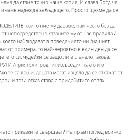
о няма да стане точно наше копие. И слава Богу, че
а имаме надежда за бъдещето. Просто щяхме да се
МОДЕЛИТЕ, които ние му даваме, най-често без да
а от непосредствено казаните му от нас правила /
а, което наблюдават в поведението ни /нашият
ат от примера, то най-вероятно е един ден да се
етето си, чудейки се защо ли е станало такова.
ГИ /приятели, роднини,съседи/ , както и от
о те са лоши, децата могат изцяло да се откажат от
ри и този отказ става с придобитите от тях
когато приказките свършват? На пръв поглед всичко
оженили и живели дълго и щастливо". Доброто