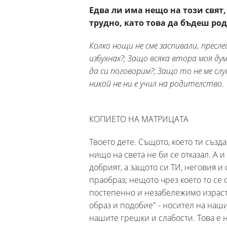
Едва ли има нещо на този свят
трудно, като това да бъдеш род
Колко нощи не сме заспивали, пресл
избухнах?; Защо всяка втора моя ду
да си поговорим?; Защо то не ме сл
никой не ни е учил на родителство.
КОПИЕТО НА МАТРИЦАТА
Твоето дете. Същото, което ти създ
нищо на света не би се отказал. А и
добрият, а защото си ТИ, неговия и
праобраз; нещото чрез което то се 
постепенно и незабележимо израств
образ и подобие" - носител на наш
нашите грешки и слабости. Това е