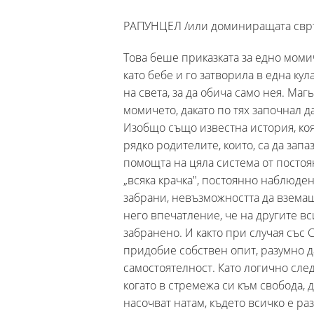
РАПУНЦЕЛ /или доминиращата свръ
Това беше приказката за едно моми
като бебе и го затворила в една кул
на света, за да обича само нея. Маг
момичето, дакато по тях започнал да
Изобщо също известна история, коят
рядко родителите, които, са да запа
помощта на цяла система от постоя
„всяка крачка", постоянно наблюде
забрани, невъзможността да вземаш
него впечатление, че на другите вс
забранено. И както при случая със 
придобие собствен опит, разумно да
самостоятелност. Като логично след
когато в стремежа си към свобода, 
насочват натам, където всичко е ра