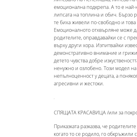
емоционална подкрепа. А то е най-
липсата на топлина и обич. Бързо ра
те биха живели по-свободно и това
Емоционалното отхвърляне може да б
родителите, оправдавайки се с пре
върху други хора. Изпитвайки извес
демонстративно внимание и грижи 
детето чувства добре изкуственостт
ненужно и озлобено. Този модел на
непълноценност у децата, а поняко
агресивни и жестоки.
СПЯЩАТА КРАСАВИЦА /или за покро
Приказката разказва, че родителите
когато то се родило, го обкръжили