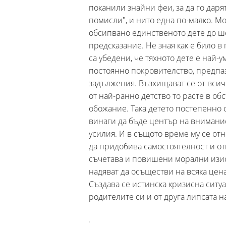
поканили знайни феи, за да го дарят
помисли", и нито една по-малко. М
обсипвано единственото дете до ше
предсказание. Не зная как е било в
са убедени, че тяхното дете е най-у
постоянно покровителство, предпаз
задължения. Възхищават се от всич
от най-ранно детство то расте в об
обожание. Така детето постепенно 
винаги да бъде център на внимание
усилия. И в същото време му се отн
да придобива самостоятелност и от
съчетава и повишени морални изиск
надяват да осъществи на всяка цен
Създава се истинска кризисна ситу
родителите си и от друга липсата 