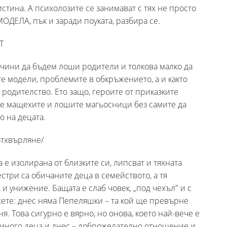
истина. А психолозите се занимават с тях не просто
МОДЕЛА, пък и заради поуката, разбира се.
Т
ачини да бъдем лоши родители и толкова малко да
е модели, проблемите в обкръжението, а и както
а родителство. Ето защо, героите от приказките
аме мащехите и лошите магьосници без самите да
о на децата.
тхвърляне/
е изолирана от близките си, липсват и тяхната
стри са обичаните деца в семейството, а тя
и унижение. Бащата е слаб човек, „под чехъл" и с
жете: днес няма Пепеляшки – та кой ще превърне
ня. Това сигурно е вярно, но онова, което най-вече е
 много деца и днес – доброжелателно отношение и