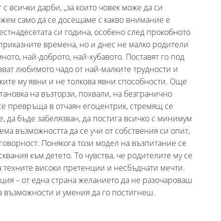
 с всички дарби, „за които човек може да си
ожем само да се досещаме с какво внимание е
стнадесетата си година, особено след прокобното
 приказните времена, но и днес не малко родители
мното, най-доброто, най-хубавото. Поставят го под
ват любимото чадо от най-малките трудности и
ките му явни и не толкова явни способности. Още
становка на възторзи, похвали, на безгранично
се превръща в отчаян егоцентрик, стремящ се
, да бъде забелязван, да постига всичко с минимум
ема възможността да се учи от собствения си опит,
говорност. Понякога този модел на възпитание се
вания към детето. То чувства, че родителите му се
а техните високи претенции и несбъднати мечти.
ация – от една страна желанието да не разочароваш
на възможности и умения да го постигнеш.