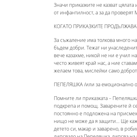
Значи приказките не казват цялата 
от инфантилност, а за да проверят 
КОГАТО ПРИКАЗКИТЕ ПРОДЪЛЖАВА
За съжаление има толкова много н
бъдем добри. Тежат ни унаследенит
вече казахме, никой не ни е учил н
често живеят край нас, а ние став
желаем това, мислейки само доброт
ПЕПЕЛЯШКА /или за емоционално о
Помните ли приказката – Пепеляшка 
подкрепа и помощ. Заварените й се
постоянно е подложена на присмех 
нищо не може да я защити... Ще ка
детето си, макар и заварено, в роби
липсвало на Пепеляшка, липсва на