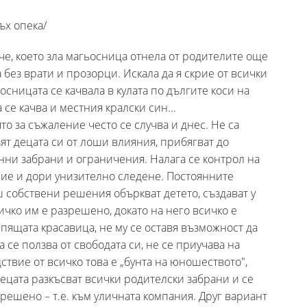
х опека/
че, което зла магьосница отнела от родителите още
а без врати и прозорци. Искала да я скрие от всички
ьосницата се качвала в кулата по дългите коси на
 се качва и местния кралски син...
о за съжаление често се случва и днес. Не са
зят децата си от лоши влияния, прибягват до
нни забрани и ограничения. Налага се контрол на
ние и дори унизително следене. Постоянните
 собствени решения объркват детето, създават у
ичко им е разрешено, докато на него всичко е
Спящата красавица, не му се оставя възможност да
 се ползва от свободата си, не се приучава на
ствие от всичко това е „бунта на юношеството",
децата разкъсват всички родителски забрани и се
зрешено – т.е. към уличната компания. Друг вариант