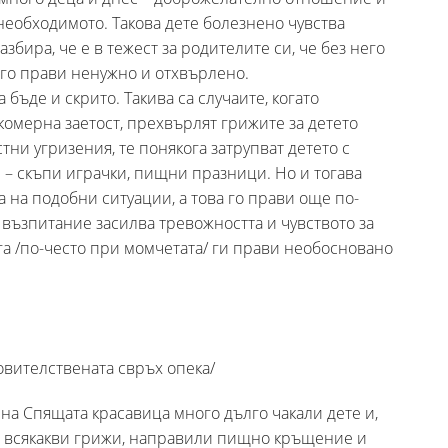
необходимото. Такова дете болезнено чувства
збира, че е в тежест за родителите си, че без него
 го прави ненужно и отхвърлено.
ъде и скрито. Такива са случаите, когато
комерна заетост, прехвърлят грижите за детето
тни угризения, те понякога затрупват детето с
– скъпи играчки, пищни празници. Но и тогава
а на подобни ситуации, а това го прави още по-
 възпитание засилва тревожността и чувството за
га /по-често при момчетата/ ги прави необосновано
вителствената свръх опека/
 на Спящата красавица много дълго чакали дете и,
 с всякакви грижи, направили пищно кръщение и