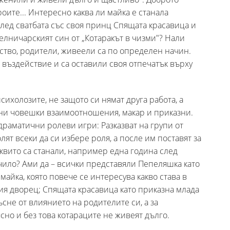
роите... Интересно каква ли майка е станала
след сватбата със своя принц Спящата красавица и
елничарският син от „Котаракът в чизми"? Нали
ство, родители, живеели са по определен начин.
 въздействие и са оставили своя отпечатък върху
ихолозите, не защото си нямат друга работа, а
ни човешки взаимоотношения, макар и приказни.
раматични ролеви игри: Разказват на групи от
ят всеки да си избере роля, а после им поставят за
аквито са станали, например една година след
лучило? Ами да – всички представяли Пепеляшка като
айка, която повече се интересува какво става в
мия дворец; Спящата красавица като приказна млада
ъсне от влиянието на родителите си, а за
ясно и без това котараците не живеят дълго.