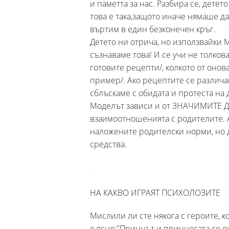
и паметта за нас. Разбира се, детет
това е така,защото иначе нямаше д
въртим в един безконечен кръг.
Детето ни отрича, но използвайки 
съзнаваме това! И се учи не толков
готовите рецепти/, колкото от онов
пример/. Ако рецептите се различав
сблъскаме с обидата и протеста на д
Моделът зависи и от ЗНАЧИМИТЕ ДРУ
взаимоотношенията с родителите. Ак
наложените родителски норми, но до
средства.
НА КАКВО ИГРАЯТ ПСИХОЛОЗИТЕ
Мислили ли сте някога с героите, 
е ясно:"Принцът и принцесата се 