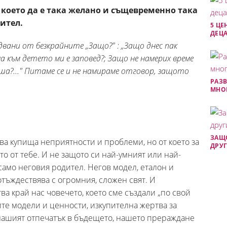
, което да е така желано и същевременно така
ител.
5 ЦЕ
ДЕЦА
едвани от безкрайните „Защо?" : „Защо днес пак
ма към детето ми е заповед?; Защо не намерих време
уша?..." Питаме се и не намираме отговор, защото
РАЗВ
МНОГ
ЗАЩО
ава купища неприятности и проблеми, но от което за
ДРУГ
 то от тебе. И не защото си най-умният или най-
 само неговия родител. Негов модел, еталон и
отъждествява с огромния, сложен свят. И
а край нас човечето, което сме създали „по свой
ите модели и ценности, изкупителна жертва за
 нашият отпечатък в бъдещето, нашето прераждане