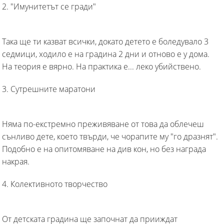
2. "Имунитетът се гради"
Така ще ти казват всички, докато детето е боледувало 3
седмици, ходило е на градина 2 дни и отново е у дома.
На теория е вярно. На практика е... леко убийствено.
3. Сутрешните маратони
Няма по-екстремно преживяване от това да облечеш
сънливо дете, което твърди, че чорапите му "го дразнят".
Подобно е на опитомяване на див кон, но без награда
накрая.
4. Колективното творчество
От детската градина ще започнат да прииждат