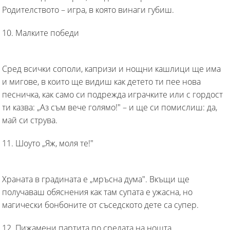
Родителството – игра, в която винаги губиш.
10. Малките победи
Сред всички сополи, капризи и нощни кашлици ще има
и мигове, в които ще видиш как детето ти пее нова
песничка, как само си подрежда играчките или с гордост
ти казва: „Аз съм вече голямо!" – и ще си помислиш: да,
май си струва.
11. Шоуто „Яж, моля те!"
Храната в градината е „мръсна дума". Вкъщи ще
получаваш обяснения как там супата е ужасна, но
магически бонбоните от съседското дете са супер.
12. Пижамени партита по средата на нощта