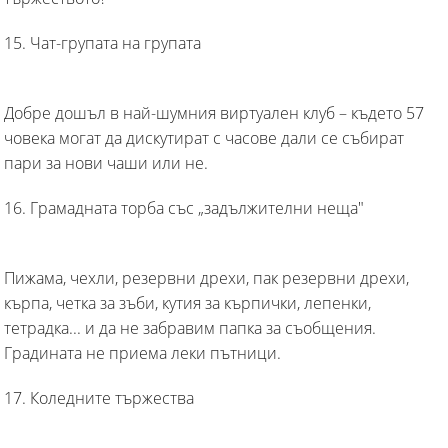
15. Чат-групата на групата
Добре дошъл в най-шумния виртуален клуб – където 57
човека могат да дискутират с часове дали се събират
пари за нови чаши или не.
16. Грамадната торба със „задължителни неща"
Пижама, чехли, резервни дрехи, пак резервни дрехи,
кърпа, четка за зъби, кутия за кърпички, лепенки,
тетрадка... и да не забравим папка за съобщения.
Градината не приема леки пътници.
17. Коледните тържества