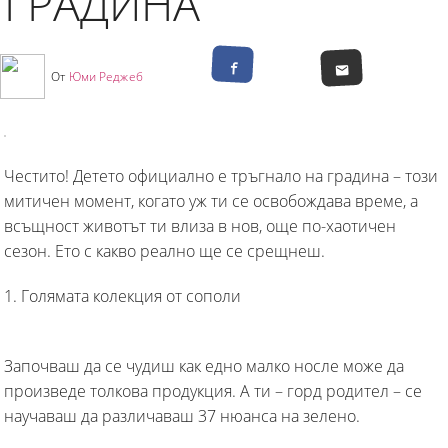
ГРАДИНА
От
Юми Реджеб
Честито! Детето официално е тръгнало на градина – този
митичен момент, когато уж ти се освобождава време, а
всъщност животът ти влиза в нов, още по-хаотичен
сезон. Ето с какво реално ще се срещнеш.
1. Голямата колекция от сополи
Започваш да се чудиш как едно малко носле може да
произведе толкова продукция. А ти – горд родител – се
научаваш да различаваш 37 нюанса на зелено.