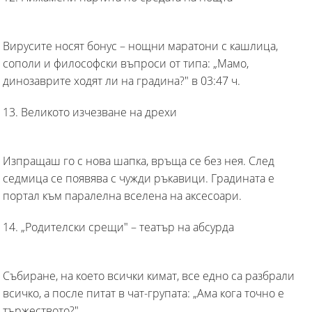
Вирусите носят бонус – нощни маратони с кашлица,
сополи и философски въпроси от типа: „Мамо,
динозаврите ходят ли на градина?" в 03:47 ч.
13. Великото изчезване на дрехи
Изпращаш го с нова шапка, връща се без нея. След
седмица се появява с чужди ръкавици. Градината е
портал към паралелна вселена на аксесоари.
14. „Родителски срещи" – театър на абсурда
Събиране, на което всички кимат, все едно са разбрали
всичко, а после питат в чат-групата: „Ама кога точно е
тържеството?"