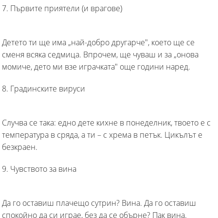
7. Първите приятели (и врагове)
Детето ти ще има „най-добро другарче", което ще се
сменя всяка седмица. Впрочем, ще чуваш и за „онова
момиче, дето ми взе играчката" още години наред.
8. Градинските вируси
Случва се така: едно дете кихне в понеделник, твоето е с
температура в сряда, а ти – с хрема в петък. Цикълът е
безкраен.
9. Чувството за вина
Да го оставиш плачещо сутрин? Вина. Да го оставиш
спокойно да си играе, без да се обърне? Пак вина.