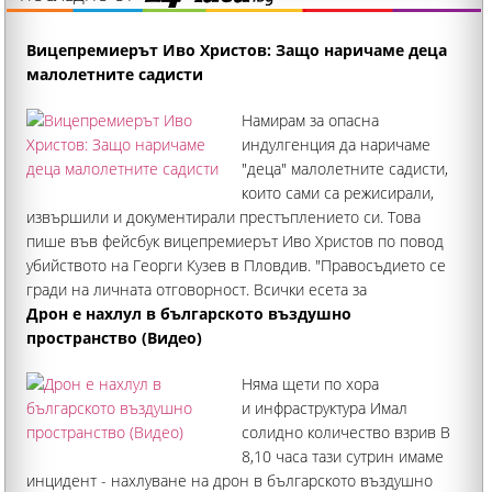
Вицепремиерът Иво Христов: Защо наричаме деца
малолетните садисти
Намирам за опасна
индулгенция да наричаме
"деца" малолетните садисти,
които сами са режисирали,
извършили и документирали престъплението си. Това
пише във фейсбук вицепремиерът Иво Христов по повод
убийството на Георги Кузев в Пловдив. "Правосъдието се
гради на личната отговорност. Всички есета за
родителите, образованието
Дрон е нахлул в българското въздушно
пространство (Видео)
Няма щети по хора
и инфраструктура Имал
солидно количество взрив В
8,10 часа тази сутрин имаме
инцидент - нахлуване на дрон в българското въздушно