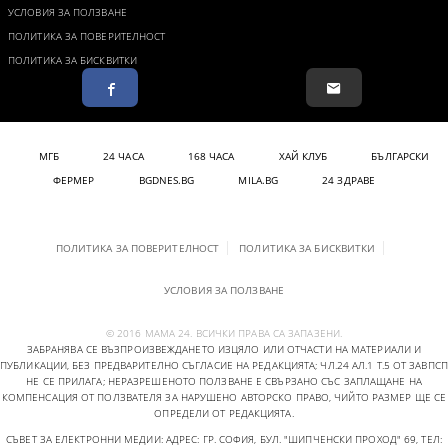
УСЛОВИЯ ЗА ПОЛЗВАНЕ
ПОЛИТИКА ЗА ПОВЕРИТЕЛНОСТ
ПОЛИТИКА ЗА БИСКВИТКИ
МГБ
24 ЧАСА
168 ЧАСА
ХАЙ КЛУБ
БЪЛГАРСКИ
ФЕРМЕР
BGDNES.BG
MILA.BG
24 ЗДРАВЕ
ПОЛИТИКА ЗА ПОВЕРИТЕЛНОСТ
ПОЛИТИКА ЗА БИСКВИТКИ
УСЛОВИЯ ЗА ПОЛЗВАНЕ
© 2016 МАМА 24. ВСИЧКИ ПРАВА СА ЗАПАЗЕНИ.
ЗАБРАНЯВА СЕ ВЪЗПРОИЗВЕЖДАНЕТО ИЗЦЯЛО ИЛИ ОТЧАСТИ НА МАТЕРИАЛИ И
ПУБЛИКАЦИИ, БЕЗ ПРЕДВАРИТЕЛНО СЪГЛАСИЕ НА РЕДАКЦИЯТА; ЧЛ.24 АЛ.1 Т.5 ОТ ЗАВПСП
НЕ СЕ ПРИЛАГА; НЕРАЗРЕШЕНОТО ПОЛЗВАНЕ Е СВЪРЗАНО СЪС ЗАПЛАЩАНЕ НА
КОМПЕНСАЦИЯ ОТ ПОЛЗВАТЕЛЯ ЗА НАРУШЕНО АВТОРСКО ПРАВО, ЧИЙТО РАЗМЕР ЩЕ СЕ
ОПРЕДЕЛИ ОТ РЕДАКЦИЯТА.
СЪВЕТ ЗА ЕЛЕКТРОННИ МЕДИИ: АДРЕС: ГР. СОФИЯ, БУЛ. "ШИПЧЕНСКИ ПРОХОД" 69, ТЕЛ: