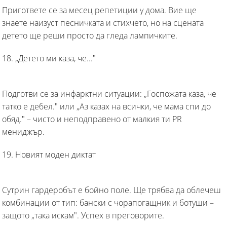
Пригответе се за месец репетиции у дома. Вие ще
знаете наизуст песничката и стихчето, но на сцената
детето ще реши просто да гледа лампичките.
18. „Детето ми каза, че..."
Подготви се за инфарктни ситуации: „Госпожата каза, че
татко е дебел." или „Аз казах на всички, че мама спи до
обяд." – чисто и неподправено от малкия ти PR
мениджър.
19. Новият моден диктат
Сутрин гардеробът е бойно поле. Ще трябва да облечеш
комбинации от тип: бански с чорапогащник и ботуши –
защото „така искам". Успех в преговорите.