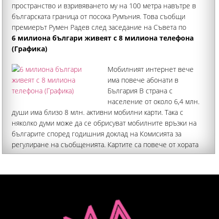
пространство и взривяването му на 100 метра навътре в
българската граница от посока Румъния. Това съобщи
премиерът Румен Радев след заседание на Съвета по
сигурността към Министерския съвет днес
6 милиона българи живеят с 8 милиона телефона
(Графика)
Мобилният интернет вече
има повече абонати в
България В страна с
население от около 6,4 млн.
души има близо 8 млн. активни мобилни карти. Така с
няколко думи може да се обрисуват мобилните връзки на
българите според годишния доклад на Комисията за
регулиране на съобщенията. Картите са повече от хората
не защото има мъртви души като в избирателните