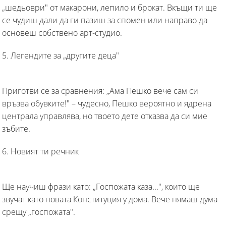
„шедьоври" от макарони, лепило и брокат. Вкъщи ти ще
се чудиш дали да ги пазиш за спомен или направо да
основеш собствено арт-студио.
5. Легендите за „другите деца"
Приготви се за сравнения: „Ама Пешко вече сам си
връзва обувките!" – чудесно, Пешко вероятно и ядрена
централа управлява, но твоето дете отказва да си мие
зъбите.
6. Новият ти речник
Ще научиш фрази като: „Госпожата каза...", които ще
звучат като новата Конституция у дома. Вече нямаш дума
срещу „госпожата".