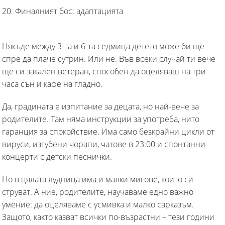
20. Финалният бос: адаптацията
Някъде между 3-та и 6-та седмица детето може би ще
спре да плаче сутрин. Или не. Във всеки случай ти вече
ще си закален ветеран, способен да оцеляваш на три
часа сън и кафе на гладно.
Да, градината е изпитание за децата, но най-вече за
родителите. Там няма инструкции за употреба, нито
гаранция за спокойствие. Има само безкрайни цикли от
вируси, изгубени чорапи, чатове в 23:00 и спонтанни
концерти с детски песнички.
Но в цялата лудница има и малки мигове, които си
струват. А ние, родителите, научаваме едно важно
умение: да оцеляваме с усмивка и малко сарказъм.
Защото, както казват всички по-възрастни – тези години