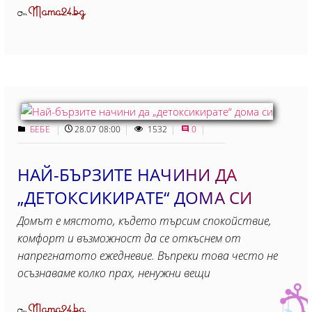
Mama24.bg
От
БЕБЕ
28.07 08:00
1532
0
НАЙ-БЪРЗИТЕ НАЧИНИ ДА
„ДЕТОКСИКИРАТЕ“ ДОМА СИ
Домът е мястото, където търсим спокойствие,
комфорт и възможност да се откъснем от
напрегнатото ежедневие. Въпреки това често не
осъзнаваме колко прах, ненужни вещи
Mama24.bg
От