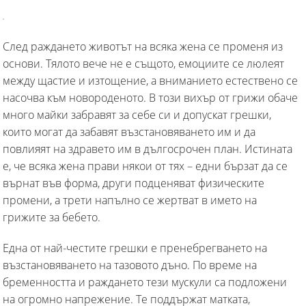
След раждането животът на всяка жена се променя из
основи. Тялото вече не е същото, емоциите се люлеят
между щастие и изтощение, а вниманието естествено се
насочва към новороденото. В този вихър от грижи обаче
много майки забравят за себе си и допускат грешки,
които могат да забавят възстановяването им и да
повлияят на здравето им в дългосрочен план. Истината
е, че всяка жена прави някои от тях – едни бързат да се
върнат във форма, други подценяват физическите
промени, а трети напълно се жертват в името на
грижите за бебето.
Една от най-честите грешки е пренебрегването на
възстановяването на тазовото дъно. По време на
бременността и раждането тези мускули са подложени
на огромно напрежение. Те поддържат матката,