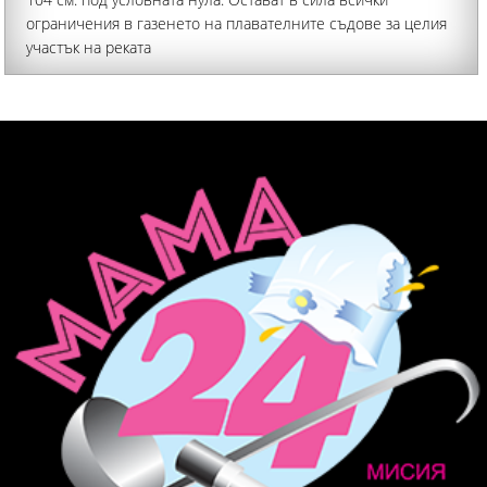
ограничения в газенето на плавателните съдове за целия
участък на реката