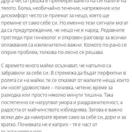
Друга честа грешка е пренебрегването на сигналите на
тялото. Болка, необичайно течение, напрежение или
дискомфорт често се приемат за нещо, което ще
премине от само себе си. Но именно тези сигнали могат
да са предупреждение, че нещо не е наред. Редовните
прегледи при гинеколог и откровен разговор за всички
оплаквания са изключително важни. Колкото по-рано се
открие проблем, толкова по-лесно се решава.
С времето много майки осъзнават, че напълно са
забравили за себе си. В стремежа да бъдат перфектни в
ролята си на майки, те се отказват от малките неща, които
им носят удоволствие – почивка, четене, време за
разходка или просто няколко минути тишина. Така
постепенно се натрупват умора и раздразнителност, а
радостта от майчинството избледнява. Затова е важно
всеки ден да намирате време само за себе си, дори и за
кратко. Почивката не е каприз – тя е част от
възстановяването.