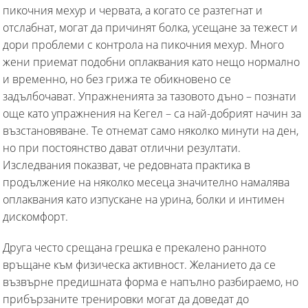
пикочния мехур и червата, а когато се разтегнат и
отслабнат, могат да причинят болка, усещане за тежест и
дори проблеми с контрола на пикочния мехур. Много
жени приемат подобни оплаквания като нещо нормално
и временно, но без грижа те обикновено се
задълбочават. Упражненията за тазовото дъно – познати
още като упражнения на Кегел – са най-добрият начин за
възстановяване. Те отнемат само няколко минути на ден,
но при постоянство дават отлични резултати.
Изследвания показват, че редовната практика в
продължение на няколко месеца значително намалява
оплаквания като изпускане на урина, болки и интимен
дискомфорт.
Друга често срещана грешка е прекалено ранното
връщане към физическа активност. Желанието да се
възвърне предишната форма е напълно разбираемо, но
прибързаните тренировки могат да доведат до