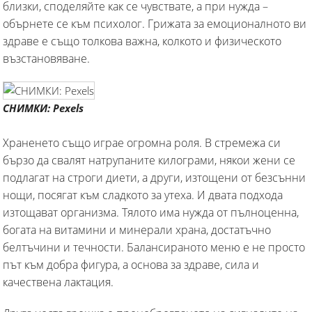
близки, споделяйте как се чувствате, а при нужда –
обърнете се към психолог. Грижата за емоционалното ви
здраве е също толкова важна, колкото и физическото
възстановяване.
СНИМКИ: Pexels
Храненето също играе огромна роля. В стремежа си
бързо да свалят натрупаните килограми, някои жени се
подлагат на строги диети, а други, изтощени от безсънни
нощи, посягат към сладкото за утеха. И двата подхода
изтощават организма. Тялото има нужда от пълноценна,
богата на витамини и минерали храна, достатъчно
белтъчини и течности. Балансираното меню е не просто
път към добра фигура, а основа за здраве, сила и
качествена лактация.