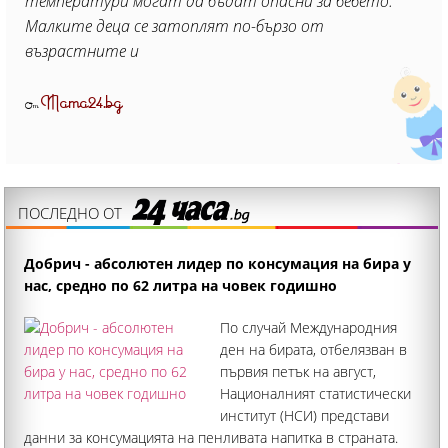
температури могат да бъдат опасни за бебето.
Малките деца се затоплят по-бързо от
възрастните и
Mama24.bg
От
ПОСЛЕДНО ОТ
Добрич - абсолютен лидер по консумация на бира у
нас, средно по 62 литра на човек годишно
По случай Международния
ден на бирата, отбелязван в
първия петък на август,
Националният статистически
институт (НСИ) представи
данни за консумацията на пенливата напитка в страната.