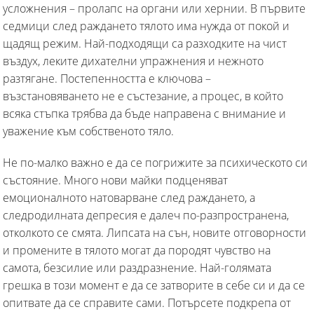
усложнения – пролапс на органи или хернии. В първите
седмици след раждането тялото има нужда от покой и
щадящ режим. Най-подходящи са разходките на чист
въздух, леките дихателни упражнения и нежното
разтягане. Постепенността е ключова –
възстановяването не е състезание, а процес, в който
всяка стъпка трябва да бъде направена с внимание и
уважение към собственото тяло.
Не по-малко важно е да се погрижите за психическото си
състояние. Много нови майки подценяват
емоционалното натоварване след раждането, а
следродилната депресия е далеч по-разпространена,
отколкото се смята. Липсата на сън, новите отговорности
и промените в тялото могат да породят чувство на
самота, безсилие или раздразнение. Най-голямата
грешка в този момент е да се затворите в себе си и да се
опитвате да се справите сами. Потърсете подкрепа от