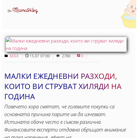
Mama24.bg
От
БЕБЕ
15.07 07:00
2780
0
МАЛКИ ЕЖЕДНЕВНИ РАЗХОДИ,
КОИТО ВИ СТРУВАТ ХИЛЯДИ НА
ГОДИНА
Повечето хора смятат, че големите покупки са
основната причина парите им да изчезват.
Истината обаче често е съвсем различна.
Финансовите експерти отдавна обръщат внимание
на така наречения „ефект на