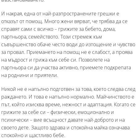
И накрая, една от най-разпространените грешки е
отказът от помощ. Много жени вярват, че трябва да се
справят сами с всичко – грижите за бебето, дома,
партньора, семейството. Този стремеж към
съвършенство обаче често води до изтощение и чувство
за провал. Приемането на помощ не е слабост, а проява
на мъдрост и грижа към себе си. Позволете на
партньора си да участва активно, приемете подкрепата
на роднини и приятели.
Никой не е напълно подготвен за това, което следва след
раждането. И това е напълно нормално. Майчинството е
път, който изисква време, нежност и адаптация. Когато се
грижите за себе си – физически, емоционално и
психически – вие всъщност давате най-доброто и на
своето дете. Защото здрава и спокойна майка означава
спокойно и щастливо бебе.