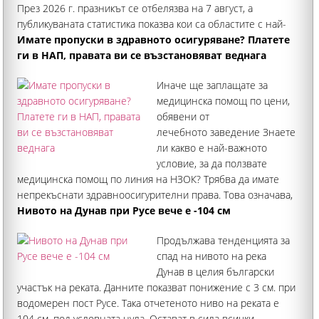
През 2026 г. празникът се отбелязва на 7 август, а
публикуваната статистика показва кои са областите с най-
високо средно потребление на бира през 2025 г
Имате пропуски в здравното осигуряване? Платете
ги в НАП, правата ви се възстановяват веднага
Иначе ще заплащате за
медицинска помощ по цени,
обявени от
лечебното заведение Знаете
ли какво е най-важното
условие, за да ползвате
медицинска помощ по линия на НЗОК? Трябва да имате
непрекъснати здравноосигурителни права. Това означава,
че редовно сте заплащали здравните си вноски за
Нивото на Дунав при Русе вече е -104 см
последните 36 месеца преди датата на прегледа
Продължава тенденцията за
спад на нивото на река
Дунав в целия български
участък на реката. Данните показват понижение с 3 см. при
водомерен пост Русе. Така отчетеното ниво на реката е
104 см. под условната нула. Остават в сила всички