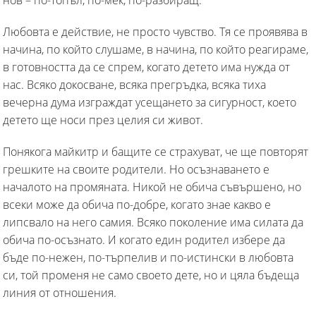
Любовта е действие, не просто чувство. Тя се проявява в
начина, по който слушаме, в начина, по който реагираме,
в готовността да се спрем, когато детето има нужда от
нас. Всяко докосване, всяка прегръдка, всяка тиха
вечерна дума изграждат усещането за сигурност, което
детето ще носи през целия си живот.
Понякога майкитр и бащите се страхуват, че ще повторят
грешките на своите родители. Но осъзнаването е
началото на промяната. Никой не обича съвършено, но
всеки може да обича по-добре, когато знае какво е
липсвало на него самия. Всяко поколение има силата да
обича по-осъзнато. И когато един родител избере да
бъде по-нежен, по-търпелив и по-истински в любовта
си, той променя не само своето дете, но и цяла бъдеща
линия от отношения.