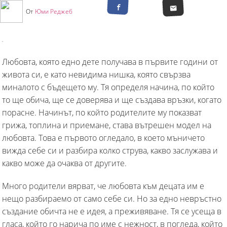
От
Юми Реджеб
Любовта, която едно дете получава в първите години от
живота си, е като невидима нишка, която свързва
миналото с бъдещето му. Тя определя начина, по който
то ще обича, ще се доверява и ще създава връзки, когато
порасне. Начинът, по който родителите му показват
грижа, топлина и приемане, става вътрешен модел на
любовта. Това е първото огледало, в което мъничето
вижда себе си и разбира колко струва, какво заслужава и
какво може да очаква от другите.
Много родители вярват, че любовта към децата им е
нещо разбираемо от само себе си. Но за едно невръстно
създание обичта не е идея, а преживяване. Тя се усеща в
гласа, който го нарича по име с нежност, в погледа, който