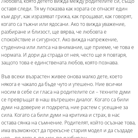
Любовта, която детето вижда между родителите си, също
оставя следи. Тя му показва как хората се отнасят един
към друг, как изразяват грижа, как прощават, как говорят,
когато са тъжни или ядосани. Ако то вижда уважение,
разбиране и близост, ще вярва, че любовта е
спокойствие и сигурност. Ако вижда напрежение,
студенина или липса на внимание, ще приеме, че това е
нормата. И дори да страда от нея, често ще я повтаря,
защото това е единствената любов, която познава.
Във всеки възрастен живее онова малко дете, което
някога е чакало да бъде чуто и утешено. Ние всички
носим в себе си гласа на родителите си – техните думи
се превръщат в наш вътрешен диалог. Когато са били
думи на доверие и подкрепа, ние растем с усещане за
сила. Когато са били думи на критика и страх, в нас
остава сянка на съмнение. Родителят, който осъзнае това,
има възможност да прекъсне стария модел и да създаде
нов – по-топъл, по-мек, по-разбиращ.