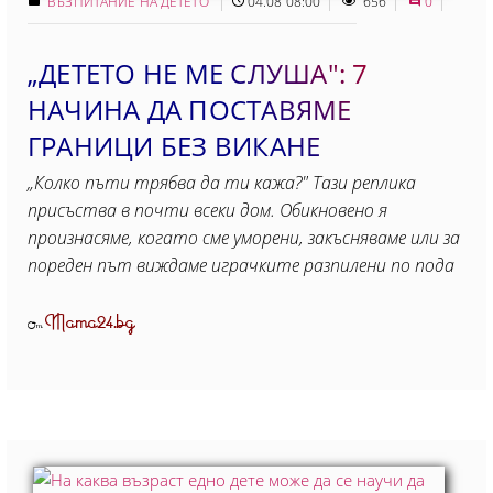
ВЪЗПИТАНИЕ НА ДЕТЕТО
04.08 08:00
656
0
„ДЕТЕТО НЕ МЕ СЛУША": 7
НАЧИНА ДА ПОСТАВЯМЕ
ГРАНИЦИ БЕЗ ВИКАНЕ
„Колко пъти трябва да ти кажа?" Тази реплика
присъства в почти всеки дом. Обикновено я
произнасяме, когато сме уморени, закъсняваме или за
пореден път виждаме играчките разпилени по пода
Mama24.bg
От