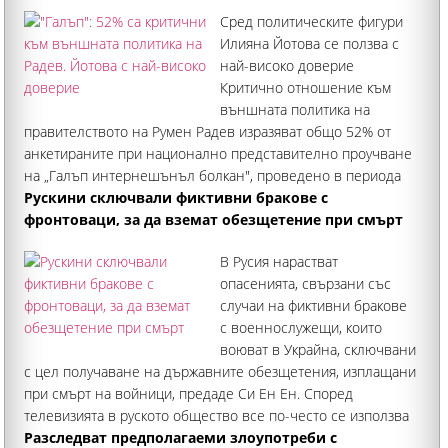
Сред политическите фигури
Илияна Йотова се ползва с
най-високо доверие
Критично отношение към
външната политика на
правителството на Румен Радев изразяват общо 52% от
анкетираните при национално представително проучване
на „Галъп интернешънъл болкан", проведено в периода
24 юли – 4 август 2026 г. Сред политическите фигури
Рускини сключвали фиктивни бракове с
президентът Илияна Йотова
фронтоваци, за да вземат обезщетение при смърт
В Русия нарастват
опасенията, свързани със
случаи на фиктивни бракове
с военнослужещи, които
воюват в Украйна, сключвани
с цел получаване на държавните обезщетения, изплащани
при смърт на войници, предаде Си Ен Ен. Според
телевизията в руското общество все по-често се използва
терминът "черни вдовици" за жени, обвинявани
Разследват предполагаеми злоупотреби с