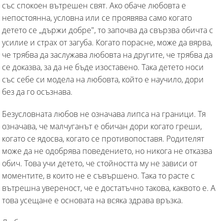
със спокоен вътрешен свят. Ако обаче любовта е
непостоянна, условна или се проявява само когато
детето се „държи добре", то започва да свързва обичта с
усилие и страх от загуба. Когато порасне, може да вярва,
че трябва да заслужава любовта на другите, че трябва да
се доказва, за да не бъде изоставено. Така детето носи
със себе си модела на любовта, който е научило, дори
без да го осъзнава.
Безусловната любов не означава липса на граници. Тя
означава, че малчуганът е обичан дори когато греши,
когато се ядосва, когато се противопоставя. Родителят
може да не одобрява поведението, но никога не отказва
обич. Това учи детето, че стойността му не зависи от
моментите, в които не е съвършено. Така то расте с
вътрешна увереност, че е достатъчно такова, каквото е. А
това усещане е основата на всяка здрава връзка.