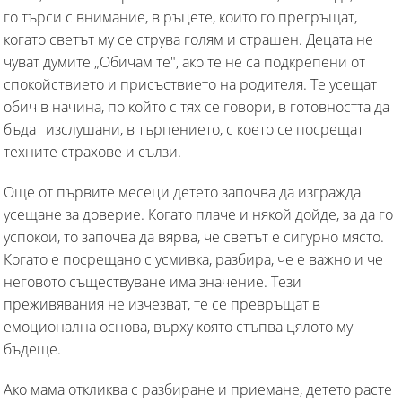
го търси с внимание, в ръцете, които го прегръщат,
когато светът му се струва голям и страшен. Децата не
чуват думите „Обичам те", ако те не са подкрепени от
спокойствието и присъствието на родителя. Те усещат
обич в начина, по който с тях се говори, в готовността да
бъдат изслушани, в търпението, с което се посрещат
техните страхове и сълзи.
Още от първите месеци детето започва да изгражда
усещане за доверие. Когато плаче и някой дойде, за да го
успокои, то започва да вярва, че светът е сигурно място.
Когато е посрещано с усмивка, разбира, че е важно и че
неговото съществуване има значение. Тези
преживявания не изчезват, те се превръщат в
емоционална основа, върху която стъпва цялото му
бъдеще.
Ако мама откликва с разбиране и приемане, детето расте