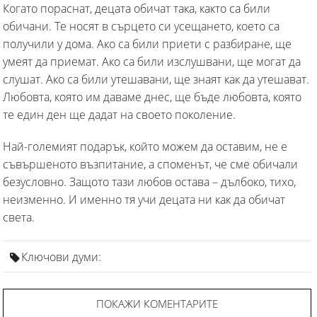
Когато пораснат, децата обичат така, както са били
обичани. Те носят в сърцето си усещането, което са
получили у дома. Ако са били приети с разбиране, ще
умеят да приемат. Ако са били изслушвани, ще могат да
слушат. Ако са били утешавани, ще знаят как да утешават.
Любовта, която им даваме днес, ще бъде любовта, която
те един ден ще дадат на своето поколение.
Най-големият подарък, който можем да оставим, не е
съвършеното възпитание, а споменът, че сме обичали
безусловно. Защото тази любов остава – дълбоко, тихо,
неизменно. И именно тя учи децата ни как да обичат
света.
Ключови думи:
ПОКАЖИ КОМЕНТАРИТЕ