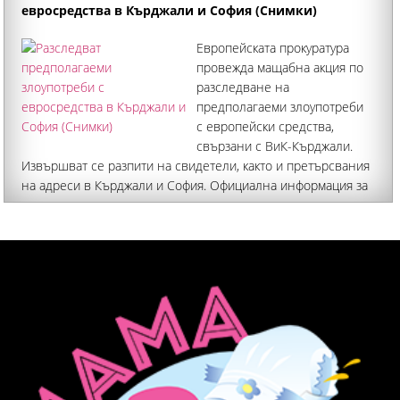
евросредства в Кърджали и София (Снимки)
Европейската прокуратура
провежда мащабна акция по
разследване на
предполагаеми злоупотреби
с европейски средства,
свързани с ВиК-Кърджали.
Извършват се разпити на свидетели, както и претърсвания
на адреси в Кърджали и София. Официална информация за
резултатите от акцията не е оповестена. От сградата
на ВиК-Кърджали са изнесени документи