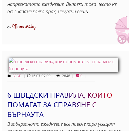
напрегнатото ежедневие. Въпреки това често не
осъзнаваме колко прах, ненужни вещи
Mama24.bg
От
БЕБЕ
16.07 07:00
2848
0
6 ШВЕДСКИ ПРАВИЛА, КОИТО
ПОМАГАТ ЗА СПРАВЯНЕ С
БЪРНАУТА
В забързаното ежедневие все повече хора усещат