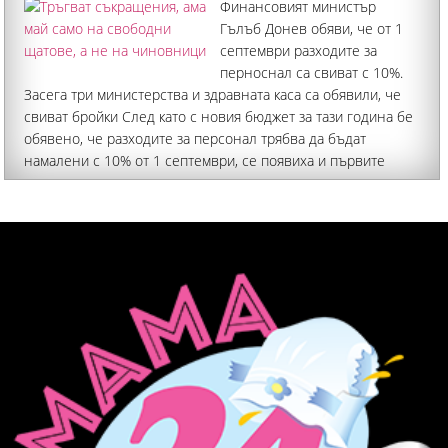
Финансовият министър
Гълъб Донев обяви, че от 1
септември разходите за
перноснал са свиват с 10%.
Засега три министерства и здравната каса са обявили, че
свиват бройки След като с новия бюджет за тази година бе
обявено, че разходите за персонал трябва да бъдат
намалени с 10% от 1 септември, се появиха и първите
конкретни предложения за