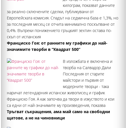
килограм, показват данните
за реално сключените сделки, публикувани от
Европейската комисия. Спадът на седмична база е 1,3%, но
за последния месец се отчита минимално поскъпване от
0,4%. Въпреки понижението гръцкият зехтин остава по-
скъп от испанския
Франциско Гоя: от ранните му графики до най-
значимите творби в “Квадрат 500”
В изложбата е включена и
творба на Салвадор Дали
Последния от старите
майстори и първия от
модерните творци - така
наричат легендарния испански живописец и график
Франциско Гоя. А как започва да твори в изкуството и кои
са едни от най-значимите му произведения, показва
Националната галерия “Квадрат 500” в забележителната
Тръгват съкращения, ама май само на свободни
изложба “Франсиско Гоя
щатове, а не на чиновници