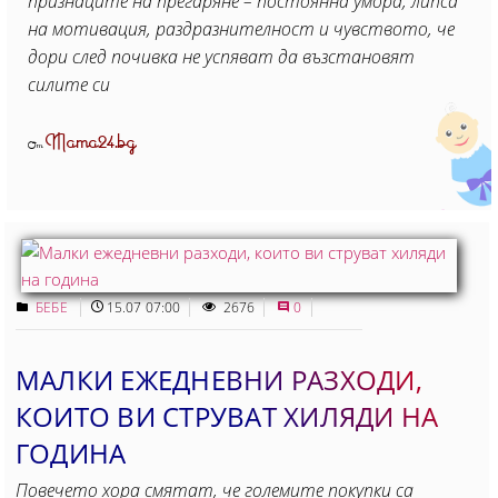
признаците на прегаряне – постоянна умора, липса
на мотивация, раздразнителност и чувството, че
дори след почивка не успяват да възстановят
силите си
Mama24.bg
От
БЕБЕ
15.07 07:00
2676
0
МАЛКИ ЕЖЕДНЕВНИ РАЗХОДИ,
КОИТО ВИ СТРУВАТ ХИЛЯДИ НА
ГОДИНА
Повечето хора смятат, че големите покупки са