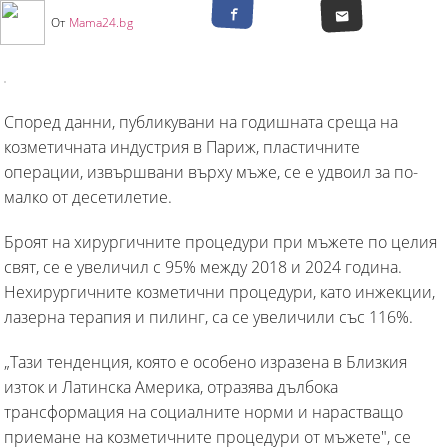
От
Mama24.bg
Според данни, публикувани на годишната среща на
козметичната индустрия в Париж, пластичните
операции, извършвани върху мъже, се е удвоил за по-
малко от десетилетие.
Броят на хирургичните процедури при мъжете по целия
свят, се е увеличил с 95% между 2018 и 2024 година.
Нехирургичните козметични процедури, като инжекции,
лазерна терапия и пилинг, са се увеличили със 116%.
„Тази тенденция, която е особено изразена в Близкия
изток и Латинска Америка, отразява дълбока
трансформация на социалните норми и нарастващо
приемане на козметичните процедури от мъжете", се