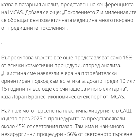
казва в пазарния анализ, представен на конференцията
на IMCAS. Добавя се още: „Поколението Z и милениалите
се обръщат към козметичната медицина много по-рано
от предишните поколения".
Въпреки това мъжете все още представляват само 16%
от всички козметични процедури, според анализа.
„Наистина сме навлезли в ера на потребителски
ориентиран подход към естетиката, докато преди 10 или
15 години тя все още се считаше за много елитарна",
каза Лоран Бронес, икономически експерт от IMCAS.
Най-голямото търсене на пластична хирургия е в САЩ,
където през 2025 г. процедурите са представлявали
около 45% от световния пазар. Там има и най-много
нехирургични процедури - 56% от световното търсене