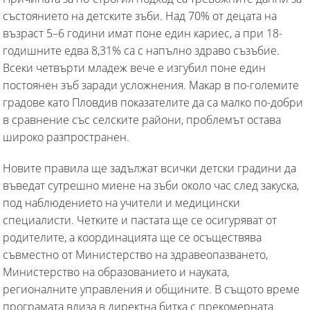
състоянието на детските зъби. Над 70% от децата на
възраст 5–6 години имат поне един кариес, а при 18-
годишните едва 8,31% са с напълно здраво съзъбие.
Всеки четвърти младеж вече е изгубил поне един
постоянен зъб заради усложнения. Макар в по-големите
градове като Пловдив показателите да са малко по-добри
в сравнение със селските райони, проблемът остава
широко разпространен.
Новите правила ще задължат всички детски градини да
въведат сутрешно миене на зъби около час след закуска,
под наблюдението на учители и медицински
специалисти. Четките и пастата ще се осигуряват от
родителите, а координацията ще се осъществява
съвместно от Министерство на здравеопазването,
Министерство на образованието и науката,
регионалните управления и общините. В същото време
програмата влиза в директна битка с прекомерната