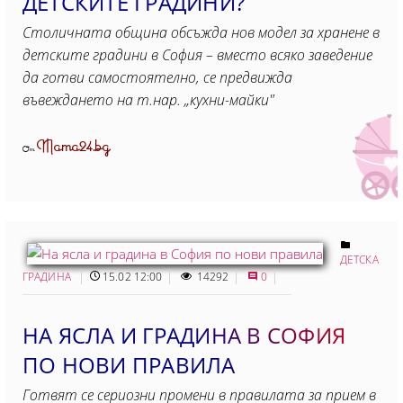
ДЕТСКИТЕ ГРАДИНИ?
Столичната община обсъжда нов модел за хранене в
детските градини в София – вместо всяко заведение
да готви самостоятелно, се предвижда
въвеждането на т.нар. „кухни-майки"
Mama24.bg
От
ДЕТСКА
ГРАДИНА
15.02 12:00
14292
0
НА ЯСЛА И ГРАДИНА В СОФИЯ
ПО НОВИ ПРАВИЛА
Готвят се сериозни промени в правилата за прием в