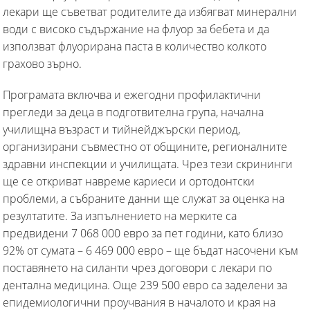
лекари ще съветват родителите да избягват минерални
води с високо съдържание на флуор за бебета и да
използват флуорирана паста в количество колкото
грахово зърно.
Програмата включва и ежегодни профилактични
прегледи за деца в подготвителна група, начална
училищна възраст и тийнейджърски период,
организирани съвместно от общините, регионалните
здравни инспекции и училищата. Чрез тези скрининги
ще се откриват навреме кариеси и ортодонтски
проблеми, а събраните данни ще служат за оценка на
резултатите. За изпълнението на мерките са
предвидени 7 068 000 евро за пет години, като близо
92% от сумата – 6 469 000 евро – ще бъдат насочени към
поставянето на силанти чрез договори с лекари по
дентална медицина. Още 239 500 евро са заделени за
епидемиологични проучвания в началото и края на