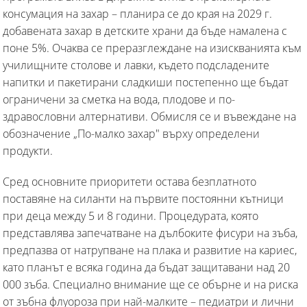
консумация на захар – планира се до края на 2029 г.
добавената захар в детските храни да бъде намалена с
поне 5%. Очаква се преразглеждане на изискванията към
училищните столове и лавки, където подсладените
напитки и пакетирани сладкиши постепенно ще бъдат
ограничени за сметка на вода, плодове и по-
здравословни алтернативи. Обмисля се и въвеждане на
обозначение „По-малко захар" върху определени
продукти.
Сред основните приоритети остава безплатното
поставяне на силанти на първите постоянни кътници
при деца между 5 и 8 години. Процедурата, която
представлява запечатване на дълбоките фисури на зъба,
предпазва от натрупване на плака и развитие на кариес,
като планът е всяка година да бъдат защитавани над 20
000 зъба. Специално внимание ще се обърне и на риска
от зъбна флуороза при най-малките – педиатри и лични