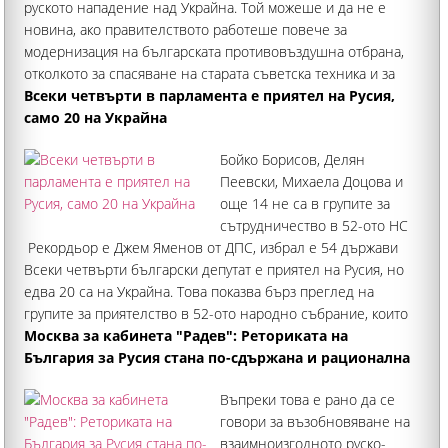
руското нападение над Украйна. Той можеше и да не е
новина, ако правителството работеше повече за
модернизация на българската противовъздушна отбрана,
отколкото за спасяване на старата съветска техника и за
отделянето ни от европейските инициативи
Всеки четвърти в парламента е приятел на Русия,
само 20 на Украйна
Бойко Борисов, Делян
Пеевски, Михаела Доцова и
още 14 не са в групите за
сътрудничество в 52-ото НС
Рекордьор е Джем Яменов от ДПС, избрал е 54 държави
Всеки четвърти български депутат е приятел на Русия, но
едва 20 са на Украйна. Това показва бърз преглед на
групите за приятелство в 52-ото народно събрание, които
в този мандат са с 86 държави
Москва за кабинета "Радев": Реториката на
България за Русия стана по-сдържана и рационална
Въпреки това е рано да се
говори за възобновяване на
взаимноизгодното руско-