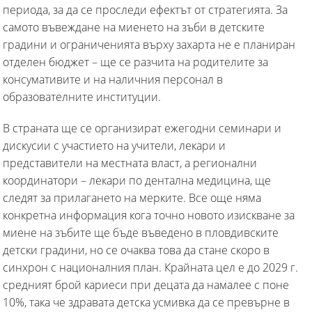
периода, за да се проследи ефектът от стратегията. За
самото въвеждане на миенето на зъби в детските
градини и ограниченията върху захарта не е планиран
отделен бюджет – ще се разчита на родителите за
консумативите и на наличния персонал в
образователните институции.
В страната ще се организират ежегодни семинари и
дискусии с участието на учители, лекари и
представители на местната власт, а регионални
координатори – лекари по дентална медицина, ще
следят за прилагането на мерките. Все още няма
конкретна информация кога точно новото изискване за
миене на зъбите ще бъде въведено в пловдивските
детски градини, но се очаква това да стане скоро в
синхрон с националния план. Крайната цел е до 2029 г.
средният брой кариеси при децата да намалее с поне
10%, така че здравата детска усмивка да се превърне в