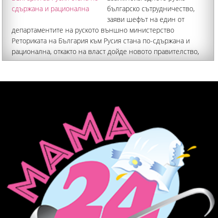
българско сътрудничество,
заяви шефът на един от
департаментите на руското външно министерство
Реториката на България към Русия стана по-сдържана и
рационална, откакто на власт дойде новото правителство,
ръководено от бившия президент Румен Радев