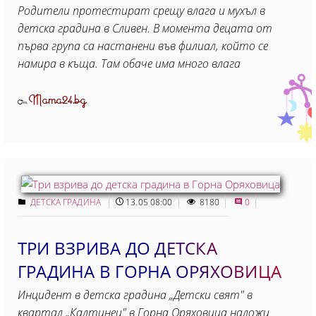
Родители протестират срещу влага и мухъл в
детска градина в Сливен. В момента децата от
първа група са настанени във филиал, който се
намира в къща. Там обаче има много влага
Mama24.bg
От
ДЕТСКА ГРАДИНА
13.05 08:00
8180
0
ТРИ ВЗРИВА ДО ДЕТСКА
ГРАДИНА В ГОРНА ОРЯХОВИЦА
Инцидент в детска градина „Детски свят" в
квартал „Калтинец" в Горна Оряховица наложи