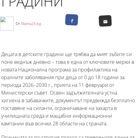
ГРАДИНИ
От
Mama24.bg
Децата в детските градини ще трябва да мият зъбите си
поне веднъж дневно – това е една от ключовите мерки в
новата Национална програма за профилактика на
оралните заболявания при деца от 0 до 18 години за
периода 2026–2030 г., приета на 11 февруари от
Министерски съвет. Освен задължителната устна
хигиена в забавачките, документът предвижда безплатно
поставяне на силанти, ограничаване на захарта в
училищната среда и мащабни информационни
кампании във всички 28 области на страната.
Причината за по-строгия подход са тревожните данни за