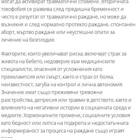
могат да активират травматични спомени. Вторичната
токофобия се развива след предишна бременност и
често е резултат от травматично раждане, но може да
възникне и след нормално протекло раждане, спонтанен
аборт, мъртво раждане или неуспешни опити за
лечение на безплодие.
Факторите, които увеличават риска, включват страх за
живота на бебето, недоверие към медицинските
специалисти, опасения от усложнения като
прееклампсия или смърт, както и страх от болка,
неизвестност, загуба на контрол и лична автономия.
Значение имат също преживяни тревожни
разстройства, депресия или травми в детството, както и
влиянието на негативни истории в социалната среда и
медиите. Хормоналните промени, социалните условия
като бедност или липса на подкрепа и недостатъчната
информираност за процеса на раждане също играят