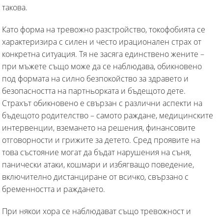
такова.
Като форма на тревожно разстройство, токофобията се
характеризира с силен и често ирационален страх от
конкретна ситуация. Тя не засяга единствено жените –
при мъжете също може да се наблюдава, обикновено
под формата на силно безпокойство за здравето и
безопасността на партньорката и бъдещото дете.
Страхът обикновено е свързан с различни аспекти на
бъдещото родителство – самото раждане, медицинските
интервенции, вземането на решения, финансовите
отговорности и грижите за детето. Сред проявите на
това състояние могат да бъдат нарушения на съня,
панически атаки, кошмари и избягващо поведение,
включително дистанциране от всичко, свързано с
бременността и раждането.
При някои хора се наблюдават също тревожност и