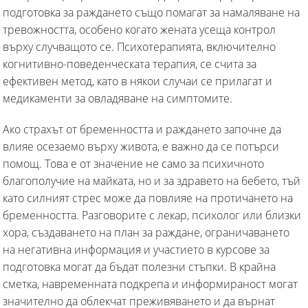
подготовка за раждането също помагат за намаляване на
тревожността, особено когато жената усеща контрол
върху случващото се. Психотерапията, включително
когнитивно-поведенческата терапия, се счита за
ефективен метод, като в някои случаи се прилагат и
медикаменти за овладяване на симптомите.
Ако страхът от бременността и раждането започне да
влияе осезаемо върху живота, е важно да се потърси
помощ. Това е от значение не само за психичното
благополучие на майката, но и за здравето на бебето, тъй
като силният стрес може да повлияе на протичането на
бременността. Разговорите с лекар, психолог или близки
хора, създаването на план за раждане, ограничаването
на негативна информация и участието в курсове за
подготовка могат да бъдат полезни стъпки. В крайна
сметка, навременната подкрепа и информираност могат
значително да облекчат преживяването и да върнат