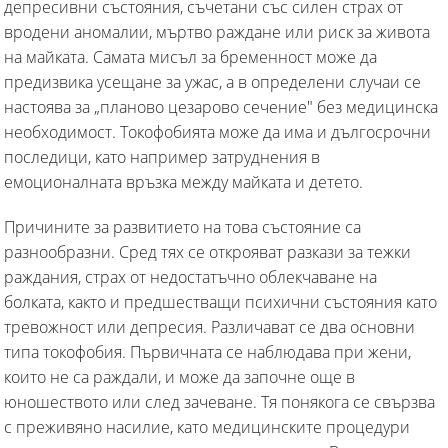
депресивни състояния, съчетани със силен страх от
вродени аномалии, мъртво раждане или риск за живота
на майката. Самата мисъл за бременност може да
предизвика усещане за ужас, а в определени случаи се
настоява за „планово цезарово сечение" без медицинска
необходимост. Токофобията може да има и дългосрочни
последици, като например затруднения в
емоционалната връзка между майката и детето.
Причините за развитието на това състояние са
разнообразни. Сред тях се открояват разкази за тежки
раждания, страх от недостатъчно облекчаване на
болката, както и предшестващи психични състояния като
тревожност или депресия. Различават се два основни
типа токофобия. Първичната се наблюдава при жени,
които не са раждали, и може да започне още в
юношеството или след зачеване. Тя понякога се свързва
с преживяно насилие, като медицинските процедури