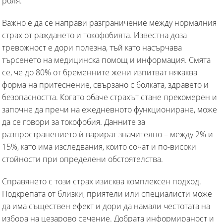
роля.
Важно е да се направи разграничение между нормалния
страх от раждането и токофобията. Известна доза
тревожност е дори полезна, тъй като насърчава
търсенето на медицинска помощ и информация. Смята
се, че до 80% от бременните жени изпитват някаква
форма на притеснение, свързано с болката, здравето и
безопасността. Когато обаче страхът стане прекомерен и
започне да пречи на ежедневното функциониране, може
да се говори за токофобия. Данните за
разпространението ѝ варират значително – между 2% и
15%, като има изследвания, които сочат и по-високи
стойности при определени обстоятелства.
Справянето с този страх изисква комплексен подход.
Подкрепата от близки, приятели или специалисти може
да има съществен ефект и дори да намали честотата на
избора на цезарово сечение. Добрата информираност и