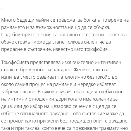
Много бъдещи майки се тревожат за болката по време на
раждането и за възможността нещо да се обърка.
Подобни притеснения са напълно естествени. Понякога
обаче страхът може да стане толкова силен, че да
прерасне в състояние, известно като токофобия.
Токофобията представлява изключително интензивен
страх от бременност и раждане. Жените, които я
изпитват, често развиват патологично безпокойство
около самия процес на раждане и нерядко избягват
забременяване. В някои случаи това води до избягване
на интимни отношения, дори когато има желание за
деца, или до избор на цезарово сечение с цел да се
избегне вагиналното раждане. Това състояние може да
се прояви както при жени без предишен опит с раждане,
така и при такива, които вече са преживели травматично