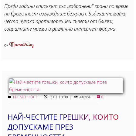
Преди години списъкът със „забранени" храни по време
на бременност изглеждаше безкраен. Бъдещите майки
често чуваха противоречиви съвети от близки,
социалните мрежи и различни интернет форуми
Mama24.bg
От
БРЕМЕННОСТ
12.07 10:00
46364
0
НАЙ-ЧЕСТИТЕ ГРЕШКИ, КОИТО
ДОПУСКАМЕ ПРЕЗ