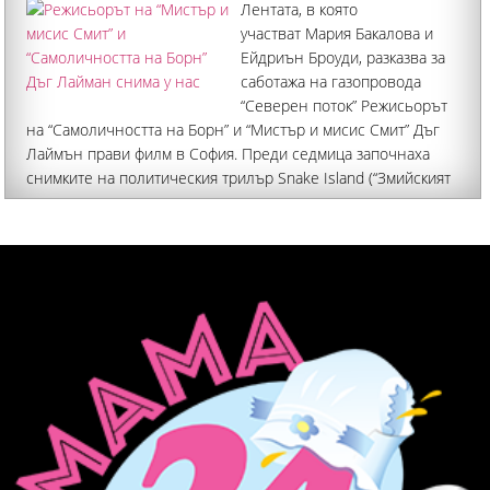
Лентата, в която
участват Мария Бакалова и
Ейдриън Броуди, разказва за
саботажа на газопровода
“Северен поток” Режисьорът
на “Самоличността на Борн” и “Мистър и мисис Смит” Дъг
Лаймън прави филм в София. Преди седмица започнаха
снимките на политическия трилър Snake Island (“Змийският
остров”), а в него участват Мария Бакалова и Ейдриън
Броуди