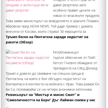
дават резултати, като
особено правят цените на
някои от внасяните продукти.
Това заяви министърът на земеделието и храните Пламен
Абровски пред NOVA NEWS. Той даде пример с домати,
внесени от Косово, които струват 30 евроцента за
килограм. Министерството на земеделието засили
Тръмп бесен на Пентагона заради недостиг на
контрола по границите
ракети (Обзор)
Републиканецът
търсил обяснение от Пийт
Хегсет Гневно обаждане от
президента на САЩ Доналд
Тръмп е довело до свикване на спешна среща в
Пентагона, на която е бил обсъден недостигът на
боеприпаси в контекста на войната с Иран. Това разкри Ен
Би Си, позовавайки се на четири анонимни източника.
Според тях заседанието е било кризисно и е било свикано
Режисьорът на “Мистър и мисис Смит” и
“Самоличността на Борн” Дъг Лайман снима у нас