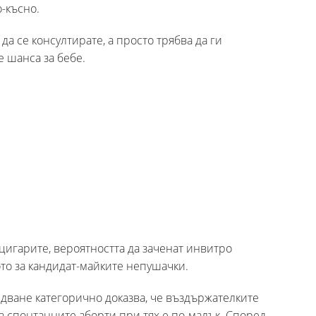
-късно.
да се консултирате, а просто трябва да ги
е шанса за бебе.
 цигарите, вероятността да заченат инвитро
ото за кандидат-майките непушачки.
дване категорично доказва, че въздържателките
на спонтанните аборти при тях е по-малък. Според