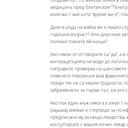
плодовитост по женска линия в се
медицина пред блитанския “Телегра
колички с мисълта “време ми е”, по
Дали в рода на майка ви е имало с
годишна възраст? Или диагнози ка
поликистозните яйчници?
Ако някои от отговорите са “да”, а 
контрацепцията не води до логични
направите проверка на шансовете с
повечето поколения във фамилията 
преди тях не са имали трудности, т
забременели за първи път, когато са
Ако пък един мъж някога е имал т.н
(заушка), вземал е стероиди за по-
предписани му за нещо лекарства, к
консултирате с вашия личен лекар 