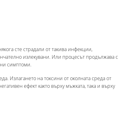
някога сте страдали от такива инфекции,
ончателно излекувани. Или процесът продължава с
ени симптоми.
да. Излагането на токсини от околната среда от
гативен ефект както върху мъжката, така и върху