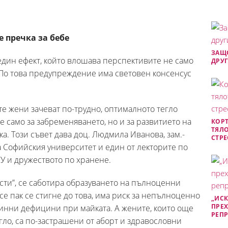
е пречка за бебе
ЗАЩО
един ефект, който влошава перспективите не само
ДРУГ
. По това предупреждение има световен консенсус
е жени зачеват по-трудно, оптималното тегло
 само за забременяването, но и за развитието на
КОРТ
ТЯЛО
а. Този съвет дава доц. Людмила Иванова, зам.-
СТРЕ
 Софийския университет и един от лекторите по
СУ и дружеството по хранене.
ости”, се саботира образуването на пълноценни
все пак се стигне до това, има риск за непълноценно
„ИСК
ПРЕХ
минни дефицини при майката. А жените, които още
РЕП
гло, са по-застрашени от аборт и здравословни