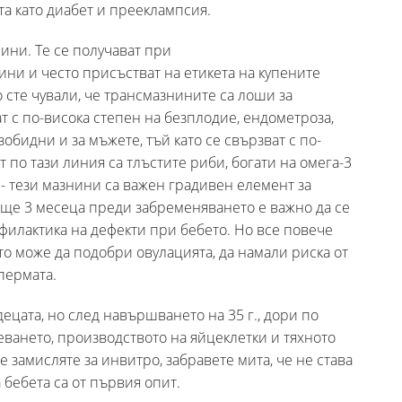
а като диабет и прееклампсия.
ини. Те се получават при
ни и често присъстват на етикета на купените
сте чували, че трансмазнините са лоши за
ат с по-висока степен на безплодие, ендометроза,
зобидни и за мъжете, тъй като се свързват с по-
 по тази линия са тлъстите риби, богати на омега-3
 - тези мазнини са важен градивен елемент за
 още 3 месеца преди забременяването е важно да се
филактика на дефекти при бебето. Но все повече
то може да подобри овулацията, да намали риска от
пермата.
ецата, но след навършването на 35 г., дори по
ването, производството на яйцеклетки и тяхното
е замисляте за инвитро, забравете мита, че не става
 бебета са от първия опит.