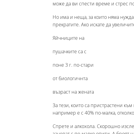
може да ви спести време и стрес по
Но има и неща, за които няма нужда 
прекратите. Ако искате да увеличит
Яйчниците на
пушачките са с
поне 3 г. по-стари
от биологичнта
възраст на жената
За тези, които са пристрастени към
например е с 40% по-малка, отколк
Спрете и алкохола. Скорошно изсле
зачеват с по-малко опити. А броят 