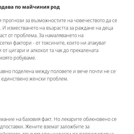
редава по майчиния род
 прогнози за възможностите на човечеството да се
 И изместването на възрастта за раждане на деца
аст от проблема. За намаляването на
етки фактори - от токсините, които ни атакуват
и от цигари и алкохол та чак до прекалената
 която робуваме.
оравно поделена между половете и вече почти не се
 е единствено женски проблем.
мание на базовия факт. Но лекарите обикновено се
дпоставки. Жените вземат заложбите за