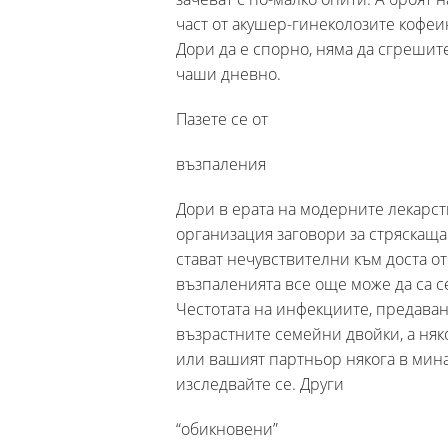
част от акушер-гинеколозите кофе
Дори да е спорно, няма да сгрешит
чаши дневно.
Пазете се от
възпаления
Дори в ерата на модерните лекарст
организация заговори за стряскаща 
стават нечувствителни към доста от
възпаленията все още може да са с
Честотата на инфекциите, предавани
възрастните семейни двойки, а няк
или вашият партньор някога в мина
изследвайте се. Други
“обикновени”