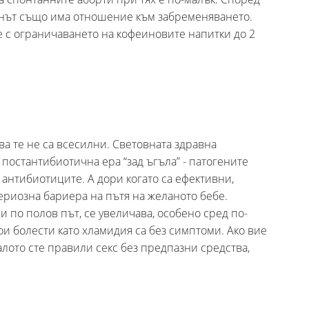
инът също има отношение към забременяването.
е с ограничаването на кофеиновите напитки до 2
ва те не са всесилни. Световната здравна
постантибиотична ера “зад ъгъла” - патогените
 антибиотиците. А дори когато са ефективни,
ериозна бариера на пътя на желаното бебе.
 по полов път, се увеличава, особено сред по-
ои болести като хламидия са без симптоми. Ако вие
лото сте правили секс без предпазни средства,