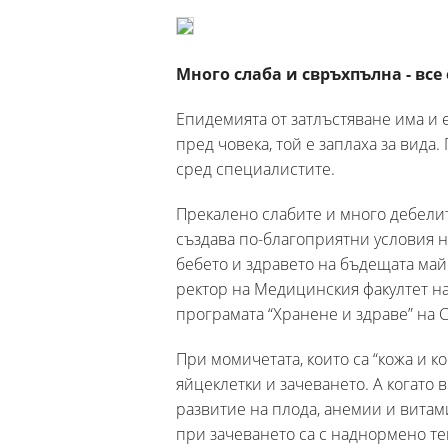
Много слаба и свръхпълна - все 
Епидемията от затлъстяване има и 
пред човека, той е заплаха за вида
сред специалистите.
Прекалено слабите и много дебелит
създава по-благоприятни условия не
бебето и здравето на бъдещата майк
ректор на Медицинския факултет на
програмата “Хранене и здраве” на 
При момичетата, които са “кожа и к
яйцеклетки и зачеването. А когато 
развитие на плода, анемии и вита
при зачеването са с наднормено те