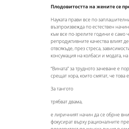
Плодовитостта на жените се п
Науката прави все по-заплашителни
възпроизвежда по естествен начин.
към все по-зрелите години е само ч
репродуктивните качества влият дес
отвсякъде, през стреса, зависимост
консумация на колбаси и модата, на
“Вината” за трудното зачеване е п
срещат хора, които смятат, че това
За тангото
трябват двама,
е лиричният начин да се обрне вни
фокусират върху рационалните пре