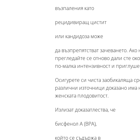
възпаления като
рецидивиращ цистит
или кандидоза може
да възпрепятстват зачеването. Ако 
прегледайте се отново дали сте ок
по-малка интензивност и приглуш
Осигурете си чиста заобикаляща сре
различни източници доказано има не
женската плодовитост.
Излизат доказатлества, че
бисфенол А (BPA),
който се съдържа в