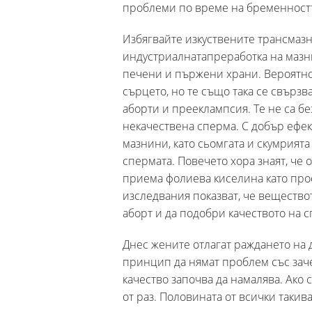
проблеми по време на бременностт
Избягвайте изкуствените трансмазн
индустриалнатапреработка на мазни
печени и пържени храни. Вероятно 
сърцето, но те също така се свързв
аборти и прееклампсия. Те не са бе
некачествена сперма. С добър ефект
мазнини, като сьомгата и скумрията
спермата. Повечето хора знаят, че
приема фолиева киселина като про
изследвания показват, че вещество
аборт и да подобри качеството на с
Днес жените отлагат раждането на д
принцип да нямат проблем със заче
качество започва да намалява. Ако с
от раз. Половината от всички такива