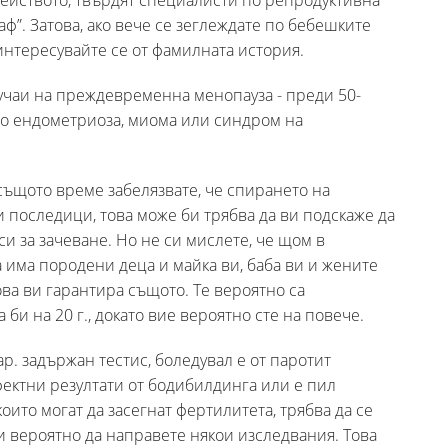
мейството, твърдят специалисти по репродуктивна
ф”. Затова, ако вече се зеглеждате по бебешките
интересувайте се от фамилната история.
лучаи на преждевременна менопауза - преди 50-
то ендометриоза, миома или синдром на
в същото време забелязвате, че спирането на
 последици, това може би трябва да ви подскаже да
и за зачеване. Но не си мислете, че щом в
има породени деца и майка ви, баба ви и жените
ова ви гарантира същото. Те вероятно са
 би на 20 г., докато вие вероятно сте на повече.
ар. задържан тестис, боледувал е от паротит
ефектни резултати от бодибилдинга или е пил
оито могат да засегнат фертилитета, трябва да се
и вероятно да направете някои изследвания. Това