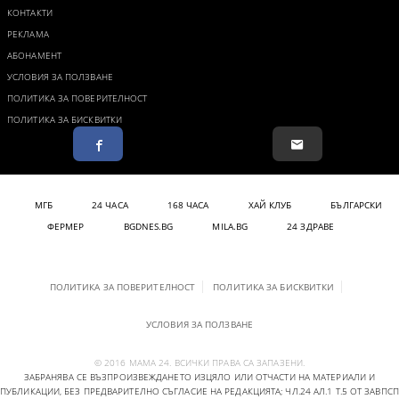
КОНТАКТИ
РЕКЛАМА
АБОНАМЕНТ
УСЛОВИЯ ЗА ПОЛЗВАНЕ
ПОЛИТИКА ЗА ПОВЕРИТЕЛНОСТ
ПОЛИТИКА ЗА БИСКВИТКИ
МГБ
24 ЧАСА
168 ЧАСА
ХАЙ КЛУБ
БЪЛГАРСКИ
ФЕРМЕР
BGDNES.BG
MILA.BG
24 ЗДРАВЕ
ПОЛИТИКА ЗА ПОВЕРИТЕЛНОСТ
ПОЛИТИКА ЗА БИСКВИТКИ
УСЛОВИЯ ЗА ПОЛЗВАНЕ
© 2016 МАМА 24. ВСИЧКИ ПРАВА СА ЗАПАЗЕНИ.
ЗАБРАНЯВА СЕ ВЪЗПРОИЗВЕЖДАНЕТО ИЗЦЯЛО ИЛИ ОТЧАСТИ НА МАТЕРИАЛИ И
ПУБЛИКАЦИИ, БЕЗ ПРЕДВАРИТЕЛНО СЪГЛАСИЕ НА РЕДАКЦИЯТА; ЧЛ.24 АЛ.1 Т.5 ОТ ЗАВПСП