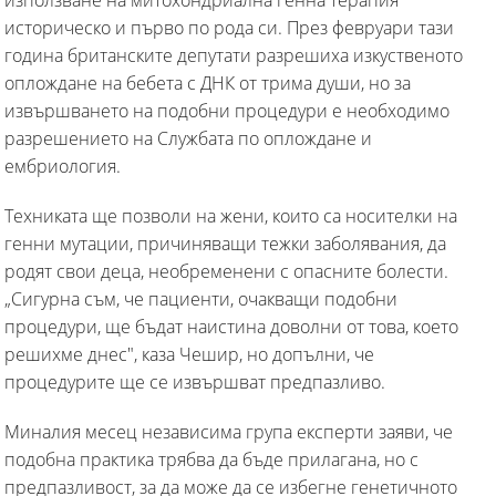
историческо и първо по рода си. През февруари тази
година британските депутати разрешиха изкуственото
оплождане на бебета с ДНК от трима души, но за
извършването на подобни процедури е необходимо
разрешението на Службата по оплождане и
ембриология.
Техниката ще позволи на жени, които са носителки на
генни мутации, причиняващи тежки заболявания, да
родят свои деца, необременени с опасните болести.
„Сигурна съм, че пациенти, очакващи подобни
процедури, ще бъдат наистина доволни от това, което
решихме днес", каза Чешир, но допълни, че
процедурите ще се извършват предпазливо.
Миналия месец независима група експерти заяви, че
подобна практика трябва да бъде прилагана, но с
предпазливост, за да може да се избегне генетичното