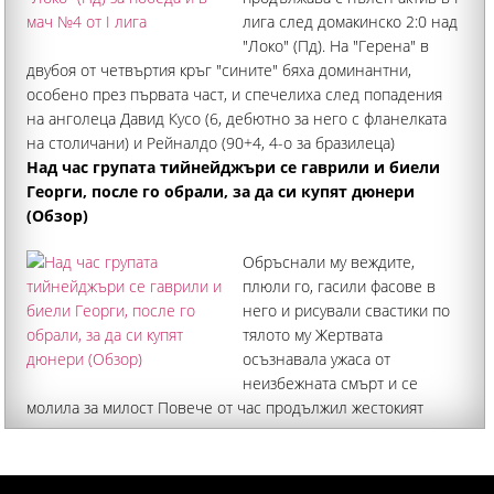
лига след домакинско 2:0 над
"Локо" (Пд). На "Герена" в
двубоя от четвъртия кръг "сините" бяха доминантни,
особено през първата част, и спечелиха след попадения
на анголеца Давид Кусо (6, дебютно за него с фланелката
на столичани) и Рейналдо (90+4, 4-о за бразилеца)
Над час групата тийнейджъри се гаврили и биели
Георги, после го обрали, за да си купят дюнери
(Обзор)
Обръснали му веждите,
плюли го, гасили фасове в
него и рисували свастики по
тялото му Жертвата
осъзнавала ужаса от
неизбежната смърт и се
молила за милост Повече от час продължил жестокият
побой, придружен с изключителни гаври, над 37-годишния
Георги Кузев от Кричим, който издъхна от тежки
наранявания в Пловдив