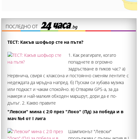
ПОСЛЕДНО ОТ
ТЕСТ: Какъв шофьор сте на пътя?
1. Как реагирате, когато
попаднете в огромно
задръстване в пиков час? а)
Нервнича, свиря с клаксона и постоянно сменям лентите с
недеждата да мръдна напред. б) Пускам си хубава музика
или подкаст и чакам спокойно. в) Отварям GPS-а, за да
намеря и най-малкия обходен маршрут, дори да е по-
дълъг. 2. Какво правите
"Левски" мина с 2:0 през "Локо" (Пд) за победа и в
мач №4 от I лига
Шампионът "Левски"
продължава с пълен актив в I