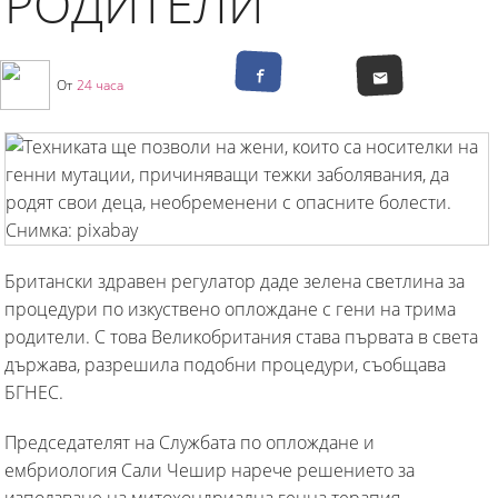
РОДИТЕЛИ
От
24 часа
Британски здравен регулатор даде зелена светлина за
процедури по изкуствено оплождане с гени на трима
родители. С това Великобритания става първата в света
държава, разрешила подобни процедури, съобщава
БГНЕС.
Председателят на Службата по оплождане и
ембриология Сали Чешир нарече решението за
използване на митохондриална генна терапия