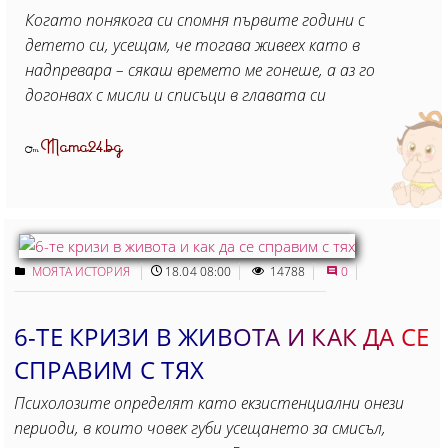
Когато понякога си спомня първите години с
детето си, усещам, че тогава живеех като в
надпревара – сякаш времето ме гонеше, а аз го
догонвах с мисли и списъци в главата си
Mama24.bg
От
МОЯТА ИСТОРИЯ
18.04 08:00
14788
0
6-ТЕ КРИЗИ В ЖИВОТА И КАК ДА СЕ
СПРАВИМ С ТЯХ
Психолозите определят като екзистенциални онези
периоди, в които човек губи усещането за смисъл,