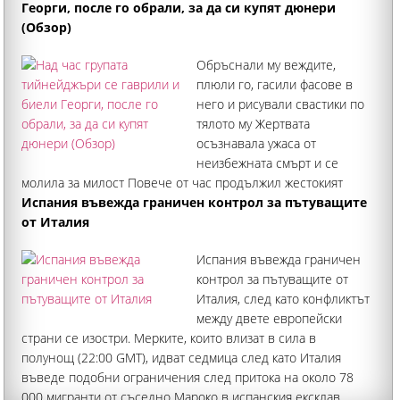
Георги, после го обрали, за да си купят дюнери
(Обзор)
Обръснали му веждите,
плюли го, гасили фасове в
него и рисували свастики по
тялото му Жертвата
осъзнавала ужаса от
неизбежната смърт и се
молила за милост Повече от час продължил жестокият
побой, придружен с изключителни гаври, над 37-годишния
Испания въвежда граничен контрол за пътуващите
Георги Кузев от Кричим, който издъхна от тежки
от Италия
наранявания в Пловдив
Испания въвежда граничен
контрол за пътуващите от
Италия, след като конфликтът
между двете европейски
страни се изостри. Мерките, които влизат в сила в
полунощ (22:00 GMT), идват седмица след като Италия
въведе подобни ограничения след притока на около 78
000 мигранти от съседно Мароко в испанския ексклав