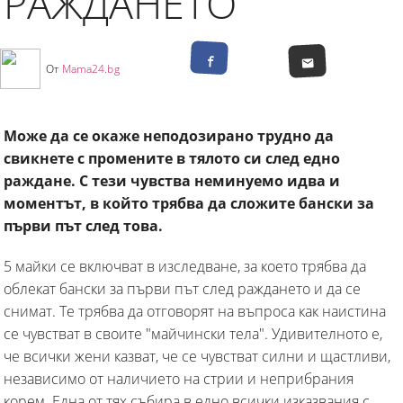
РАЖДАНЕТО
От
Mama24.bg
Може да се окаже неподозирано трудно да
свикнете с промените в тялото си след едно
раждане. С тези чувства неминуемо идва и
моментът, в който трябва да сложите бански за
първи път след това.
5 майки се включват в изследване, за което трябва да
облекат бански за първи път след раждането и да се
снимат. Те трябва да отговорят на въпроса как наистина
се чувстват в своите "майчински тела". Удивителното е,
че всички жени казват, че се чувстват силни и щастливи,
независимо от наличието на стрии и неприбрания
корем. Една от тях събира в едно всички изказвания с