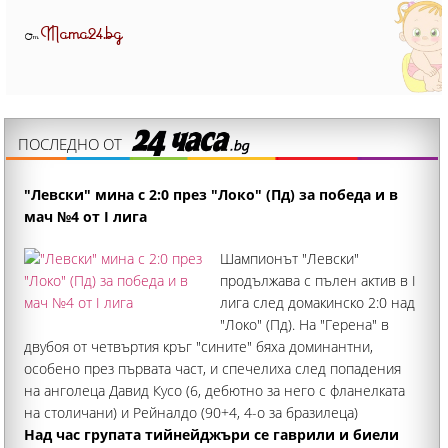
Mama24.bg
От
ПОСЛЕДНО ОТ
"Левски" мина с 2:0 през "Локо" (Пд) за победа и в
мач №4 от I лига
Шампионът "Левски"
продължава с пълен актив в I
лига след домакинско 2:0 над
"Локо" (Пд). На "Герена" в
двубоя от четвъртия кръг "сините" бяха доминантни,
особено през първата част, и спечелиха след попадения
на анголеца Давид Кусо (6, дебютно за него с фланелката
на столичани) и Рейналдо (90+4, 4-о за бразилеца)
Над час групата тийнейджъри се гаврили и биели