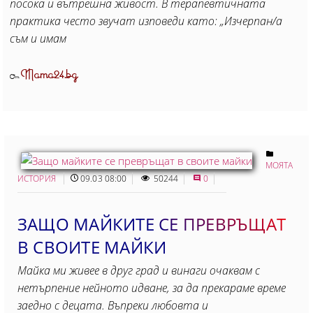
посока и вътрешна живост. В терапевтичната
практика често звучат изповеди като: „Изчерпан/а
съм и имам
Mama24.bg
От
МОЯТА
ИСТОРИЯ
09.03 08:00
50244
0
ЗАЩО МАЙКИТЕ СЕ ПРЕВРЪЩАТ
В СВОИТЕ МАЙКИ
Майка ми живее в друг град и винаги очаквам с
нетърпение нейното идване, за да прекараме време
заедно с децата. Въпреки любовта и