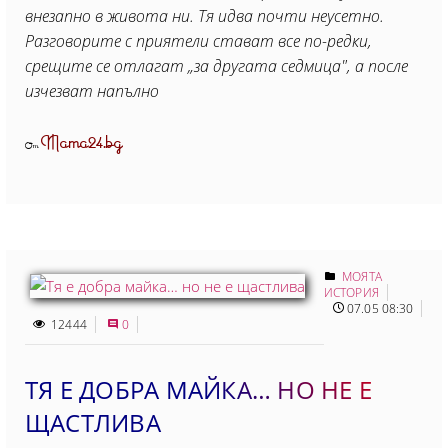
внезапно в живота ни. Тя идва почти неусетно.
Разговорите с приятели стават все по-редки,
срещите се отлагат „за другата седмица", а после
изчезват напълно
Mama24.bg
От
МОЯТА
ИСТОРИЯ
07.05 08:30
12444
0
ТЯ Е ДОБРА МАЙКА… НО НЕ Е
ЩАСТЛИВА