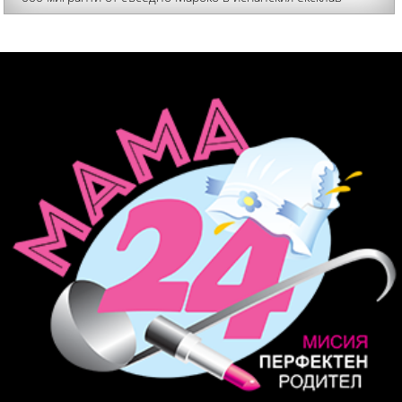
Сеута, съобщава Би Би Си