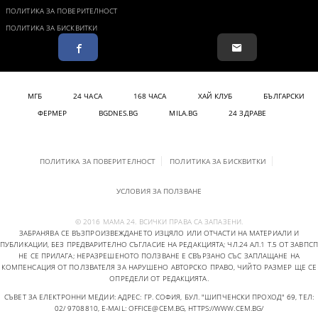
ПОЛИТИКА ЗА ПОВЕРИТЕЛНОСТ
ПОЛИТИКА ЗА БИСКВИТКИ
МГБ
24 ЧАСА
168 ЧАСА
ХАЙ КЛУБ
БЪЛГАРСКИ
ФЕРМЕР
BGDNES.BG
MILA.BG
24 ЗДРАВЕ
ПОЛИТИКА ЗА ПОВЕРИТЕЛНОСТ
ПОЛИТИКА ЗА БИСКВИТКИ
УСЛОВИЯ ЗА ПОЛЗВАНЕ
© 2016 МАМА 24. ВСИЧКИ ПРАВА СА ЗАПАЗЕНИ.
ЗАБРАНЯВА СЕ ВЪЗПРОИЗВЕЖДАНЕТО ИЗЦЯЛО ИЛИ ОТЧАСТИ НА МАТЕРИАЛИ И
ПУБЛИКАЦИИ, БЕЗ ПРЕДВАРИТЕЛНО СЪГЛАСИЕ НА РЕДАКЦИЯТА; ЧЛ.24 АЛ.1 Т.5 ОТ ЗАВПСП
НЕ СЕ ПРИЛАГА; НЕРАЗРЕШЕНОТО ПОЛЗВАНЕ Е СВЪРЗАНО СЪС ЗАПЛАЩАНЕ НА
КОМПЕНСАЦИЯ ОТ ПОЛЗВАТЕЛЯ ЗА НАРУШЕНО АВТОРСКО ПРАВО, ЧИЙТО РАЗМЕР ЩЕ СЕ
ОПРЕДЕЛИ ОТ РЕДАКЦИЯТА.
СЪВЕТ ЗА ЕЛЕКТРОННИ МЕДИИ: АДРЕС: ГР. СОФИЯ, БУЛ. "ШИПЧЕНСКИ ПРОХОД" 69, ТЕЛ:
02/ 9708810,
E-MAIL:
OFFICE@CEM.BG
,
HTTPS://WWW.CEM.BG/