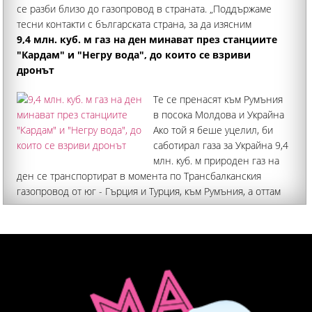
се разби близо до газопровод в страната. „Поддържаме
тесни контакти с българската страна, за да изясним
обстоятелствата", заяви пред журналисти говорителят на
9,4 млн. куб. м газ на ден минават през станциите
украинското министерство
"Кардам" и "Негру вода", до които се взриви
дронът
Те се пренасят към Румъния
в посока Молдова и Украйна
Ако той я беше уцелил, би
саботирал газа за Украйна 9,4
млн. куб. м природен газ на
ден се транспортират в момента по Трансбалканския
газопровод от юг - Гърция и Турция, към Румъния, а оттам
възможностите са към Молдова и Украйна, а
компресорната станция "Кардам" е от ключово значение