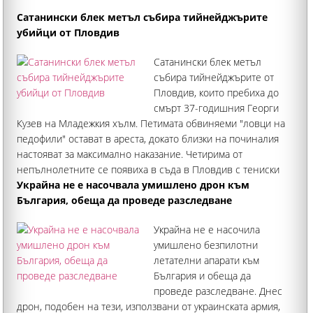
Сатанински блек метъл събира тийнейджърите
убийци от Пловдив
Сатанински блек метъл
събира тийнейджърите от
Пловдив, които пребиха до
смърт 37-годишния Георги
Кузев на Младежкия хълм. Петимата обвиняеми "ловци на
педофили" остават в ареста, докато близки на починалия
настояват за максимално наказание. Четирима от
непълнолетните се появиха в съда в Пловдив с тениски
на метъл групи
Украйна не е насочвала умишлено дрон към
България, обеща да проведе разследване
Украйна не е насочила
умишлено безпилотни
летателни апарати към
България и обеща да
проведе разследване. Днес
дрон, подобен на тези, използвани от украинската армия,