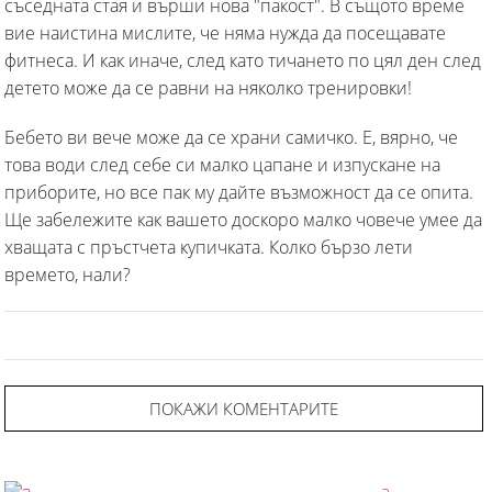
съседната стая и върши нова "пакост". В същото време
вие наистина мислите, че няма нужда да посещавате
фитнеса. И как иначе, след като тичането по цял ден след
детето може да се равни на няколко тренировки!
Бебето ви вече може да се храни самичко. Е, вярно, че
това води след себе си малко цапане и изпускане на
приборите, но все пак му дайте възможност да се опита.
Ще забележите как вашето доскоро малко човече умее да
хващата с пръстчета купичката. Колко бързо лети
времето, нали?
ПОКАЖИ КОМЕНТАРИТЕ