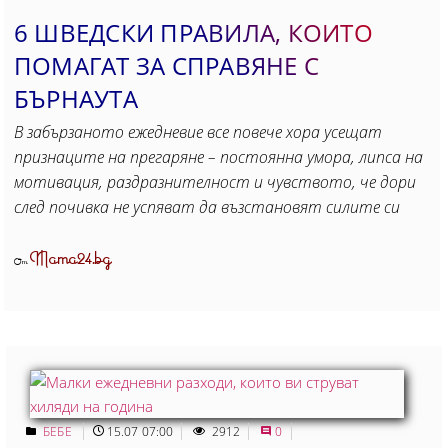
6 ШВЕДСКИ ПРАВИЛА, КОИТО
ПОМАГАТ ЗА СПРАВЯНЕ С
БЪРНАУТА
В забързаното ежедневие все повече хора усещат
признаците на прегаряне – постоянна умора, липса на
мотивация, раздразнителност и чувството, че дори
след почивка не успяват да възстановят силите си
Mama24.bg
От
БЕБЕ
15.07 07:00
2912
0