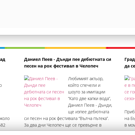
над
Даниел Пеев - Дънди пее дебютната си
Град
песен на рок фестивал в Челопеч
да с
Любимият актьор,
о
който спечели и
шоуто за имитации
“Като две капки вода”,
Даниел Пеев - Дънди,
ще изпее дебютната
Прибъ
около
си песен на рок фестивала “Вълча пътека”.
на Б
682
За два дни Челопеч ще се превърне в
в мом
кръжна
сцена на българска рок и метъл музика.
месе