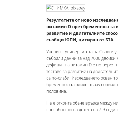
Резултатите от ново изследван
витамин D през бременността 
развитие и двигателните спосо
съобщи ЮПИ, цитиран от БТА.
Учени от университета на Съри и 
събрали данни за над 7000 двойки 
дефицит на витамин D е по-вероятн
тестове за развитие на двигателни
са по-слаби. Изследването освен то
бременността влияе върху социалнот
половина.
Не е открита обаче връзка между н
способности на детето на 7-9-годи