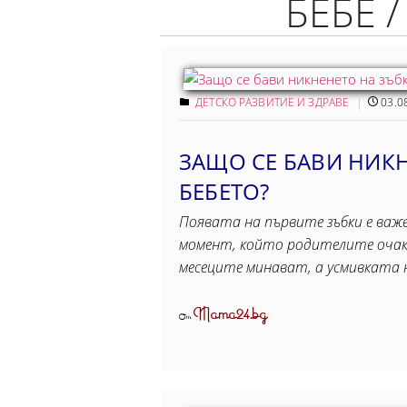
БЕБЕ 
ДЕТСКО РАЗВИТИЕ И ЗДРАВЕ
03.0
ЗАЩО СЕ БАВИ НИКН
БЕБЕТО?
Появата на първите зъбки е важе
момент, който родителите очак
месеците минават, а усмивката н
Mama24.bg
От