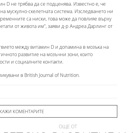
н D не трябва да се подценява. Известно е, че
 на мускулно-скелетната система. Изследването ни
 бременните са ниски, това може да повлияе върху
етапи от живота им", заяви д-р Андреа Дарлинг от
твието между витамин D и допамина в мозъка на
ичното развитие на мозъчни зони, които
сти и социалните контакти.
увани в British Journal of Nutrition.
КАЖИ КОМЕНТАРИТЕ
ОЩЕ ОТ