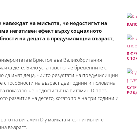
е навеждат на мисълта, че недостигът на
КАПС
има негативен ефект върху социалното
бности на децата в предучилищна възраст,
8 ФР
СПОР
университета в Бристол във Великобритания
майка-дете. Било установено, че бременните с
о да имат деца, чиито резултати на предучилищни
те способности на възраст две години и половина
СУТР
ва показало, че недостигът на витамин D през
РОДИ
о развитие на детето, когато то е на три години и
ивото на витамин D у майката и когнитивните
шна възраст.