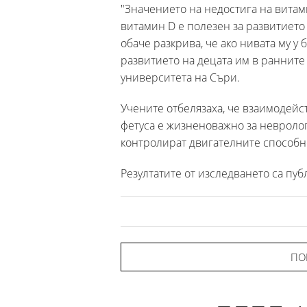
"Значението на недостига на витами
витамин D е полезен за развитието
обаче разкрива, че ако нивата му у
развитието на децата им в ранните 
университета на Съри.
Учените отбелязаха, че взаимодейс
фетуса е жизненоважно за невролог
контролират двигателните способно
Резултатите от изследването са публик
ПО