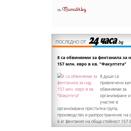
Mama24.bg
От
ПОСЛЕДНО ОТ
8 са обвиняеми за фентанила за 
157 млн. евро в кв. "Факултета"
8 души са
привлечени кат
обвиняеми за
организиране и
участие в
организирана престъпна група,
производство и разпространение на 
6 кг фентанил на обща стойност 157 
400 евро. Делото се наблюдава от О