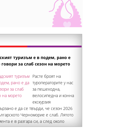
ският туризъм е в подем, рано е
е говори за слаб сезон на морето
Расте броят на
туроператорите у нас
за пешеходна,
велосипедна и конна
екскурзия
рзано е да се твърди, че сезон 2026
ългарското Черноморие е слаб. Лятото
ента е в разгара си, а след около
ц и половина ще излязат данните за