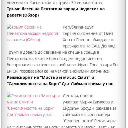
внесени от Косово, които струват 30 евроцента за
килограм. Министерството на земеделието засили
Тръмп бесен на Пентагона заради недостиг на
контрола по границите
ракети (Обзор)
Републиканецът
търсил обяснение от Пийт
Хегсет Гневно обаждане от
президента на САЩ Доналд
Тръмп е довело до свикване на спешна среща в
Пентагона, на която е бил обсъден недостигът на
боеприпаси в контекста на войната с Иран. Това разкри Ен
Би Си, позовавайки се на четири анонимни източника.
Според тях заседанието е било кризисно и е било свикано
Режисьорът на “Мистър и мисис Смит” и
“Самоличността на Борн” Дъг Лайман снима у нас
Лентата, в която
участват Мария Бакалова и
Ейдриън Броуди, разказва за
саботажа на газопровода
“Северен поток” Режисьорът
на “Самоличността на Борн” и “Мистър и мисис Смит” Дъг