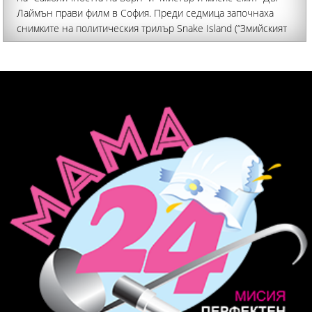
Лаймън прави филм в София. Преди седмица започнаха
снимките на политическия трилър Snake Island (“Змийският
остров”), а в него участват Мария Бакалова и Ейдриън
Броуди