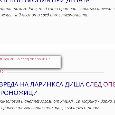
децата тази година, тъй като протича с продължителна в
нения. Най-честото сред тях е пневмонията.
0
УВРЕДА НА ЛАРИНКСА ДИША СЛЕД ОП
КРОНОЖИЦИ
ингология и анестезиолози от УМБАЛ „Св. Марина”- Варна, 
 с вродена тежка ларингомалация, съобщиха оттам.