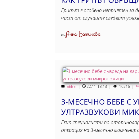
Грипът е особено неприятен за 
част от случаите следват услож
Анна Ботинова
От
БЕБЕ
22.11 13:13
16216
3-МЕСЕЧНО БЕБЕ С 
УЛТРАЗВУКОВИ МИ
Екип специалисти по оторинолар
операция на 3-месечно момченце