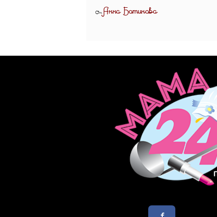
Анна Ботинова
От