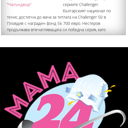
сериите Challenger.
Българският национал по
тенис достигна до мача за титлата на Challenger 50 в
Пловдив с награден фонд 56 700 евро. Нестеров
продължава впечатляващата си победна серия, като
спечели четири мача без загубен сет. Така руснакът с наш
паспорт вече има девет