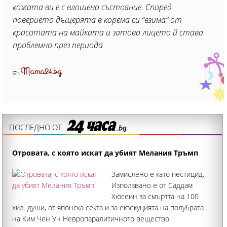
кожата ви е с влошено състояние. Според
поверието дъщерята в корема си “взима” от
красотата на майката и затова лицето й става
проблемно през периода
Mama24.bg
От
ПОСЛЕДНО ОТ
Отровата, с която искат да убият Мелания Тръмп
Замислено е като пестицид.
Използвано е от Саддам
Хюсеин за смъртта на 100
хил. души, от японска секта и за екзекуцията на полубрата
на Ким Чен Ун Невропаралитичното вещество