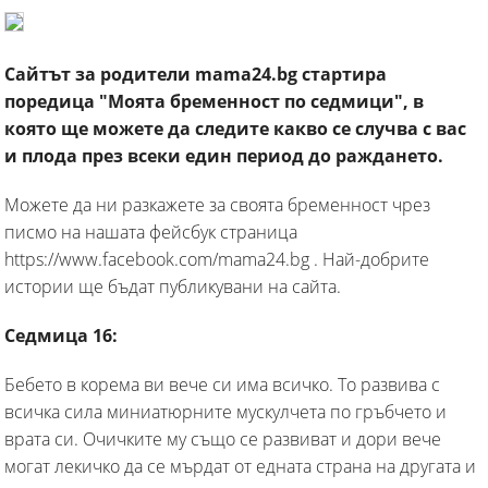
Сайтът за родители mama24.bg стартира
поредица "Моята бременност по седмици", в
която ще можете да следите какво се случва с вас
и плода през всеки един период до раждането.
Можете да ни разкажете за своята бременност чрез
писмо на нашата фейсбук страница
https://www.facebook.com/mama24.bg . Най-добрите
истории ще бъдат публикувани на сайта.
Седмица 16:
Бебето в корема ви вече си има всичко. То развива с
всичка сила миниатюрните мускулчета по гръбчето и
врата си. Очичките му също се развиват и дори вече
могат лекичко да се мърдат от едната страна на другата и