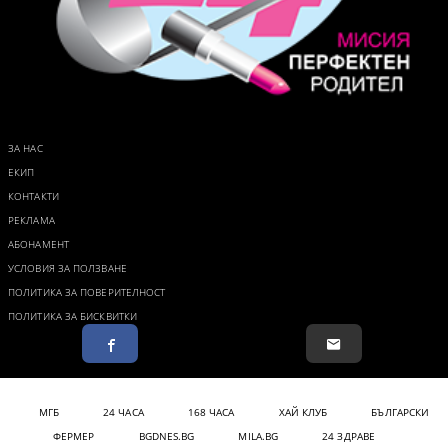
ЗА НАС
ЕКИП
КОНТАКТИ
РЕКЛАМА
АБОНАМЕНТ
УСЛОВИЯ ЗА ПОЛЗВАНЕ
ПОЛИТИКА ЗА ПОВЕРИТЕЛНОСТ
ПОЛИТИКА ЗА БИСКВИТКИ
МГБ
24 ЧАСА
168 ЧАСА
ХАЙ КЛУБ
БЪЛГАРСКИ
ФЕРМЕР
BGDNES.BG
MILA.BG
24 ЗДРАВЕ