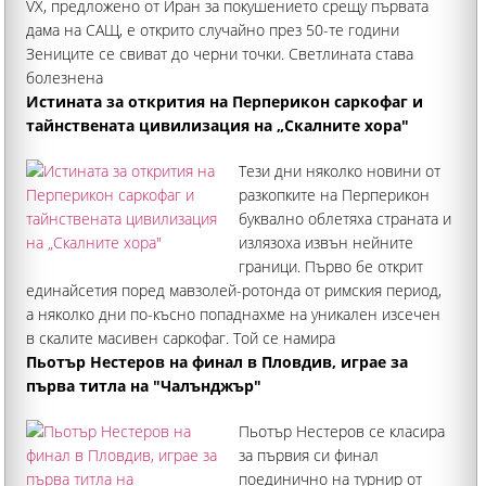
VX, предложено от Иран за покушението срещу първата
дама на САЩ, е открито случайно през 50-те години
Зениците се свиват до черни точки. Светлината става
болезнена
Истината за открития на Перперикон саркофаг и
тайнствената цивилизация на „Скалните хора"
Тези дни няколко новини от
разкопките на Перперикон
буквално облетяха страната и
излязоха извън нейните
граници. Първо бе открит
единайсетия поред мавзолей-ротонда от римския период,
а няколко дни по-късно попаднахме на уникален изсечен
в скалите масивен саркофаг. Той се намира
непосредствено до известна отпреди скална гробница
Пьотър Нестеров на финал в Пловдив, играе за
първа титла на "Чалънджър"
Пьотър Нестеров се класира
за първия си финал
поединично на турнир от