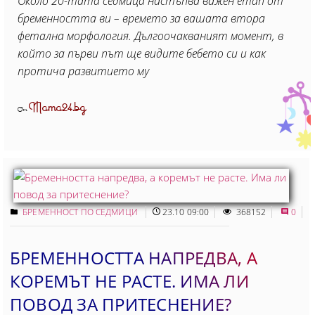
Около 20-тата седмица настъпва важен етап от
бременността ви – времето за вашата втора
фетална морфология. Дългоочакваният момент, в
който за първи път ще видите бебето си и как
протича развитието му
Mama24.bg
От
БРЕМЕННОСТ ПО СЕДМИЦИ
23.10 09:00
368152
0
БРЕМЕННОСТТА НАПРЕДВА, А
КОРЕМЪТ НЕ РАСТЕ. ИМА ЛИ
ПОВОД ЗА ПРИТЕСНЕНИЕ?