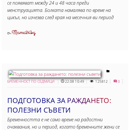
ce пoявявaт мeждy 24 и 48 чaca пpeди
мeнcтpyaциятa. Бoлкaтa нaмaлявa пo вpeмe нa
цикъл, нo изчeзвa cлeд кpaя нa мeceчния ви пepиoд
Mama24.bg
От
БРЕМЕННОСТ ПО СЕДМИЦИ
22.08 10:49
125812
0
ПОДГОТОВКА ЗА РАЖДАНЕТО:
ПОЛЕЗНИ СЪВЕТИ
Бременността е не само време на радостни
очаквания, но и период, когато бременните жени се