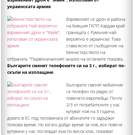
украинската армия
Взривилият се дрон в района
на бившия ГКПП Кардам край
границата с Румъния най-
вероятно е украински. Това
става ясно от съобщение на
Министерството на
отбраната. "Първоначалният анализ на останките показва,
че се касае за дрон-примамка "Майя", който се използва
Българите сменят телефоните си на 3 г., избират по-
широко от украинските въоръжени сили", обявиха от
скъпи на изплащане
институцията
Българите сменят мобилния
се телефон по-рядко от
повечето европейци. Почти
2/3 от потребителите у нас
купуват нов на 3 години,
докато в ЕС под половината от абонатите го задържат
толкова време. Но когато дойде време за нов, все повече
купувачи у нас поглеждат към по-висок клас, показват