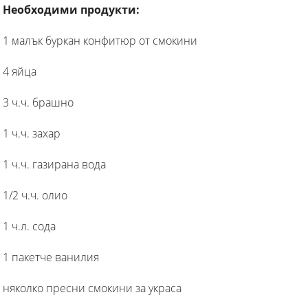
Необходими продукти:
1 малък буркан конфитюр от смокини
4 яйца
3 ч.ч. брашно
1 ч.ч. захар
1 ч.ч. газирана вода
1/2 ч.ч. олио
1 ч.л. сода
1 пакетче ванилия
няколко пресни смокини за украса