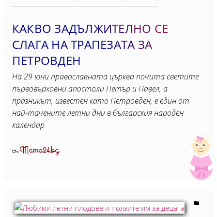
КАКВО ЗАДЪЛЖИТЕЛНО СЕ
СЛАГА НА ТРАПЕЗАТА ЗА
ПЕТРОВДЕН
На 29 юни православната църква почита светите
първовърховни апостоли Петър и Павел, а
празникът, известен като Петровден, е един от
най-тачените летни дни в българския народен
календар
Mama24.bg
От