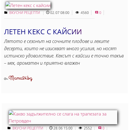
ВКУСНИ РЕЦЕПТИ
02.07 08:00
4560
0
ЛЕТЕН КЕКС С КАЙСИИ
Лятото е сезонът на сочните плодове и леките
десерти, които не изискват много усилия, но носят
истинско удоволствие. Кексът с кайсии е точно такъв
– мек, ароматен и приятно влажен
Mama24.bg
От
ВКУСНИ РЕЦЕПТИ
28.06 15:00
2552
0