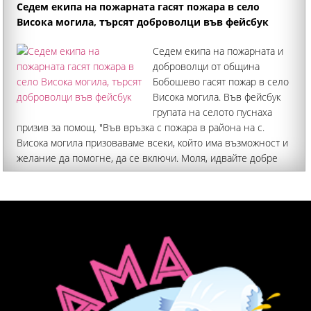
изследвания на телекомите, лизингови и финансови
Седем екипа на пожарната гасят пожара в село
компании
Висока могила, търсят доброволци във фейсбук
Седем екипа на пожарната и
доброволци от община
Бобошево гасят пожар в село
Висока могила. Във фейсбук
групата на селото пуснаха
призив за помощ. "Във връзка с пожара в района на с.
Висока могила призоваваме всеки, който има възможност и
желание да помогне, да се включи. Моля, идвайте добре
екипирани – с подходящо облекло, здрави обувки,
ръкавици