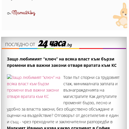
Mama24.bg
От
ПОСЛЕДНО ОТ
Защо любимият “ключ” на всяка власт към бързи
промени във важни закони отваря вратата към КС
Този път спорни са трудовият
стаж, минималната заплата и
възнагражденията на
магистратите Как депутатите
променят бързо, лесно и
удобно за властта закони, без обществено обсъждане и
оценки на въздействие? Отговорът от десетилетия е един
и същ - чрез преходните и заключителни разпоредби в
закона бюджета
Малкият Иванчо казва какво откриват в София