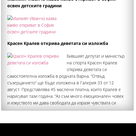
освен детските градини
Красен Кралев открива деветата си изложба
Бившият депутат и министър
на спорта Красен Кралев
открива деветата си
самостоятелна изложба в родната Варна. “Отвъд
съзерцанието” ще бъде изложена в Галерия 33 от 12
август. Представлява 45 маслени платна, които Кралев е
нарисувал тази година. “Аз съм много емоционален човек
и изкуството ми дава свободата да изразя чувствата си