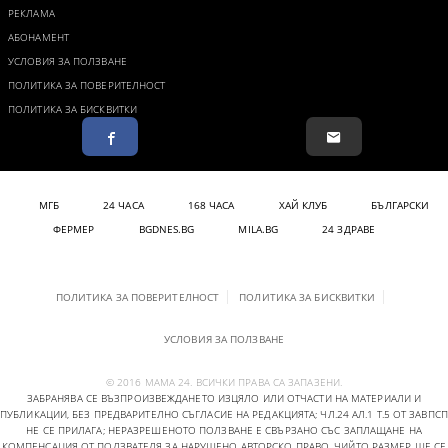
РЕКЛАМА
АБОНАМЕНТ
УСЛОВИЯ ЗА ПОЛЗВАНЕ
ПОЛИТИКА ЗА ПОВЕРИТЕЛНОСТ
ПОЛИТИКА ЗА БИСКВИТКИ
МГБ
24 ЧАСА
168 ЧАСА
ХАЙ КЛУБ
БЪЛГАРСКИ
ФЕРМЕР
BGDNES.BG
MILA.BG
24 ЗДРАВЕ
ПОЛИТИКА ЗА ПОВЕРИТЕЛНОСТ
ПОЛИТИКА ЗА БИСКВИТКИ
УСЛОВИЯ ЗА ПОЛЗВАНЕ
© 2016 МАМА 24. ВСИЧКИ ПРАВА СА ЗАПАЗЕНИ.
ЗАБРАНЯВА СЕ ВЪЗПРОИЗВЕЖДАНЕТО ИЗЦЯЛО ИЛИ ОТЧАСТИ НА МАТЕРИАЛИ И
ПУБЛИКАЦИИ, БЕЗ ПРЕДВАРИТЕЛНО СЪГЛАСИЕ НА РЕДАКЦИЯТА; ЧЛ.24 АЛ.1 Т.5 ОТ ЗАВПСП
НЕ СЕ ПРИЛАГА; НЕРАЗРЕШЕНОТО ПОЛЗВАНЕ Е СВЪРЗАНО СЪС ЗАПЛАЩАНЕ НА
КОМПЕНСАЦИЯ ОТ ПОЛЗВАТЕЛЯ ЗА НАРУШЕНО АВТОРСКО ПРАВО, ЧИЙТО РАЗМЕР ЩЕ СЕ