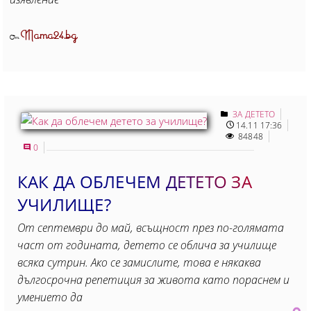
Mama24.bg
От
ЗА ДЕТЕТО
14.11 17:36
84848
0
КАК ДА ОБЛЕЧЕМ ДЕТЕТО ЗА
УЧИЛИЩЕ?
От септември до май, всъщност през по-голямата
част от годината, детето се облича за училище
всяка сутрин. Ако се замислите, това е някаква
дългосрочна репетиция за живота като пораснем и
умението да