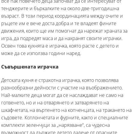
Все пак повечето деца започват да се интересуват от
тенджерите и бъркалките на около две-тригодишна
възраст. В този период координацията между очите и
ръцете им е вече доста добра и те владеят фините
движения, които ще им помогнат да нарежат храната за
игра, да подредят маса и да нахранят своите играчки.
Освен това кухнята е играчка, която расте с детето и
може да се използва години наред.
Съвършената играчка
Детската кухня е страхотна играчка, която позволява
разнообразни дейности с участие на въображението.
Най-малките деца могат да се наслаждават не само на
готвенето, но и на отварянето и затварянето на
шкафчетата, на въртенето на копченцата, на тракането на
съдовете. Котлончетата и фурните, както и специалните
комплекти зеленчуци за „нарязване“, са чудесна
възможност да държите детето далече от опасните