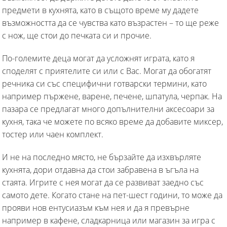
предмети в кухнята, като в същото време му дадете
възможността да се чувства като възрастен – то ще реже
с нож, ще стои до печката си и прочие.
По-големите деца могат да усложнят играта, като я
споделят с приятелите си или с Вас. Могат да обогатят
речника си със специфични готварски термини, като
например пържене, варене, печене, шпатула, черпак. На
пазара се предлагат много допълнителни аксесоари за
кухня, така че можете по всяко време да добавите миксер,
тостер или чаен комплект.
И не на последно място, не бързайте да изхвърляте
кухнята, дори отдавна да стои забравена в ъгъла на
стаята. Игрите с нея могат да се развиват заедно със
самото дете. Когато стане на пет-шест години, то може да
прояви нов ентусиазъм към нея и да я превърне
например в кафене, сладкарница или магазин за игра с