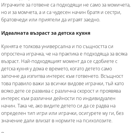
Играчките за готвене са подходящи не само за момичета,
но и за момчета, а и са чудесен начин братя и сестри,
братовчеди или приятели да играят заедно.
Идеалната възраст за детска кухня
Кухнята е толкова универсална и по същността си
опростена играчка, че на практика е подходяща за всяка
възраст. Най-подходящият момент да се сдобиете с
детска кухня у дома е времето, когато детето самo
започне да изпитва интерес към готвенето. Всъщност
това правило важи за всички видове играчки, тъй като
всяко дете се развива с различна скорост и проявява
интерес към различни дейности по индивидуален
начин. Така че, ако видите детето си да се радва на
определен тип игри или играчки, осигурете му ги, без
значение дали влизат в нормите на психолозите.