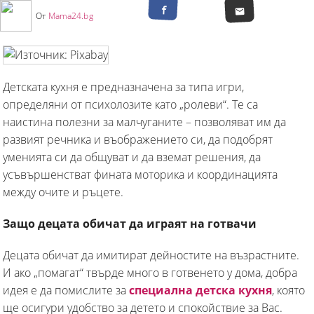
От
Mama24.bg
Детската кухня е предназначена за типа игри,
определяни от психолозите като „ролеви“. Те са
наистина полезни за малчуганите – позволяват им да
развият речника и въображението си, да подобрят
уменията си да общуват и да вземат решения, да
усъвършенстват фината моторика и координацията
между очите и ръцете.
Защо децата обичат да играят на готвачи
Децата обичат да имитират дейностите на възрастните.
И ако „помагат“ твърде много в готвенето у дома, добра
идея е да помислите за
специална детска кухня
, която
ще осигури удобство за детето и спокойствие за Вас.