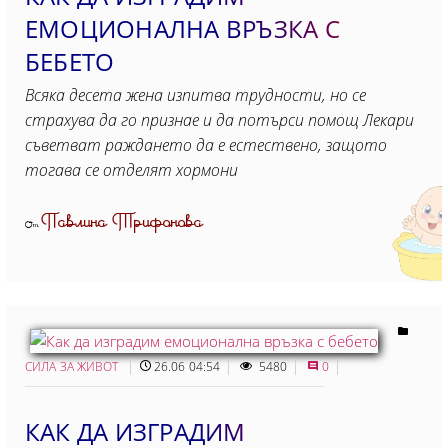
ЕМОЦИОНАЛНА ВРЪЗКА С
БЕБЕТО
Всяка десета жена изпитва трудности, но се
страхува да го признае и да потърси помощ Лекари
съветват раждането да е естествено, защото
тогава се отделят хормони
Павлина Трифонова
От
СИЛА ЗА ЖИВОТ
26.06 04:54
5480
0
КАК ДА ИЗГРАДИМ