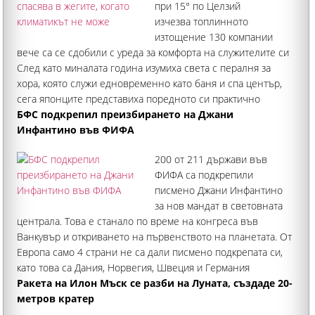
при 15° по Целзий
изчезва топлинното
изтощение 130 компании
вече са се сдобили с уреда за комфорта на служителите си
След като миналата година изумиха света с пералня за
хора, която служи едновременно като баня и спа център,
сега японците представиха поредното си практично
изобретение – хладилник за индивидуално
БФС подкрепил преизбирането на Джани
Инфантино във ФИФА
200 от 211 държави във
ФИФА са подкрепили
писмено Джани Инфантино
за нов мандат в световната
централа. Това е станало по време на конгреса във
Ванкувър и откриването на първенството на планетата. От
Европа само 4 страни не са дали писмено подкрепата си,
като това са Дания, Норвегия, Швеция и Германия
Ракета на Илон Мъск се разби на Луната, създаде 20-
метров кратер