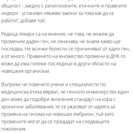
общност - заедно с религиозните, етичните и правните
лидери - установи някакви закони за това как да се
работи”, добавя той.
Редица лекари са на мнение, че това, че можем да
променим даден ген, не означава, че знаем какво ще
последва. Не всички болести се причиняват от един ген,
а от много. Правенето на множество промени в ДНК-то
може да има големи последици в други области на
човешкия организъм.
Въпреки че повечето учени и специалисти по
медицинска етика вярват, че генното инженерство един
ден може да подобри жизнения стандарт на хора с
хронични заболявания, те се ужасяват от идеята за
промяна на генома на човешки ембрион, тъй като
промените могат да се предадат на следващите
поколения.