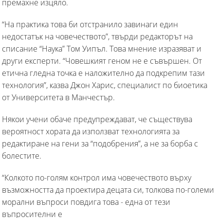
премахне изцяло.
“На практика това би отстранило завинаги един
недостатък на човечеството”, твърди редакторът на
списание “Наука” Том Уипъл. Това мнение изразяват и
други експерти. “Човешкият геном не е съвършен. От
етична гледна точка е наложително да подкрепим тази
технология”, казва Джон Харис, специалист по биоетика
от Университета в Манчестър.
Някои учени обаче предупреждават, че съществува
вероятност хората да използват технологията за
редактиране на гени за “подобрения”, а не за борба с
болестите.
“Колкото по-голям контрол има човечеството върху
възможността да проектира децата си, толкова по-големи
морални въпроси повдига това - една от тези
въпросителни е