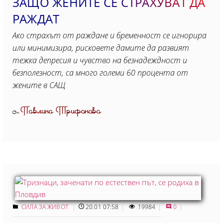
ЗАЩО ЖЕНИТЕ СЕ СТРАХУВАТ ДА
РАЖДАТ
Ако страхът от раждане и бременност се игнорира
или минимизира, рисковете дамите да развият
тежка депресия и чувство на безнадеждност и
безполезност, са много големи 60 процента от
жените в САЩ
Павлина Трифонова
От
СИЛА ЗА ЖИВОТ
20.01 07:58
19984
0