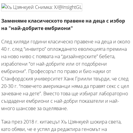
Заменяме класическото правене на деца с избор
на "най-добрите ембриони"
След хиляди години класическо правене на деца и около
40 г. след “инвитро” оплождането еволюцията премина
на ново ниво с появата на “дизайнерските” бебета,
изработени “от най-добрите или от подобрени
ембриони”. Професорът по право и био науки от
Станфордския университет Ханк Гриили твърди, че след
20-30 г. “повечето американци няма да правят секс с цел
зачеване на дете”. Вместо това ще избират лабораторно
създадени ембриони с най-добри показатели и най-
много шансове за оцеляване.
Така през 2018 г. китаецът Хъ Цзянкуей шокира света,
като обяви, че е успял да редактира геномът на