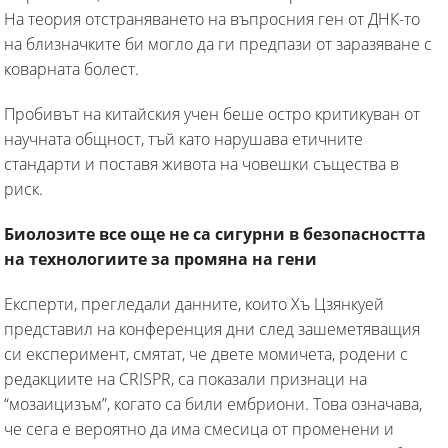
На теория отстраняването на въпросния ген от ДНК-то
на близначките би могло да ги предпази от заразяване с
коварната болест.
Пробивът на китайския учен беше остро критикуван от
научната общност, тъй като нарушава етичните
стандарти и поставя живота на човешки същества в
риск.
Биолозите все още не са сигурни в безопасността
на технологиите за промяна на гени
Експерти, прегледали данните, които Хъ Цзянкуей
представил на конференция дни след зашеметяващия
си експеримент, смятат, че двете момичета, родени с
редакциите на CRISPR, са показали признаци на
“мозаицизъм”, когато са били ембриони. Това означава,
че сега е вероятно да има смесица от променени и