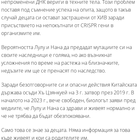
непроменени ДНК вериги в техните тела. Този проблем
поставя под съмнение успеха на опита, защото в такъв
случай децата си остават застрашени от ХИВ заради
присъствието на непокътнати от CRISPR гени в
организмите им.
Вероятността Лулу и Нана да предадат мутациите си на
своите наследници е голяма, но ако възникнат
усложнения по време на растежа на близначките,
недъзите им ще се пренасят по наследство.
Заради безотговорните си и опасни действия Китайската
държава осъди Хъ Цзянкуей на 3 г. затвор през 2019 г. В
началото на 2023 г., вече свободен, биологът заяви пред
медиите, че Лулу и Нана са здрави и живеят нормално и
че не трябва да бъдат обезпокоявани.
Само това се знае за децата. Няма информация за това
къде живеят и кои са родителите им.