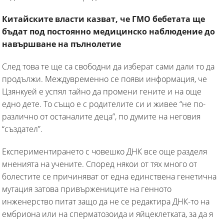
Китайските власти казват, че ГМО бебетата ще
бъдат под постоянно медицинско наблюдение до
навършване на пълнолетие
След това те ще са свободни да изберат сами дали то да
продължи. Междувременно се появи информация, че
Цзянкуей е успял тайно да промени гените и на още
едно дете. То също е с родителите си и живее “не по-
различно от останалите деца”, по думите на неговия
“създател”.
Експериментирането с човешко ДНК все още разделя
мненията на учените. Според някои от тях много от
болестите се причиняват от една единствена генетична
мутация затова привържениците на генното
инженерство питат защо да не се редактира ДНК-то на
ембриона или на сперматозоида и яйцеклетката, за да я