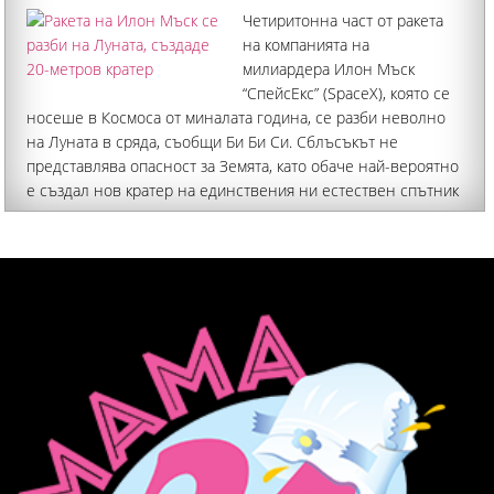
Четиритонна част от ракета
на компанията на
милиардера Илон Мъск
“СпейсЕкс” (SpaceX), която се
носеше в Космоса от миналата година, се разби неволно
на Луната в сряда, съобщи Би Би Си. Сблъсъкът не
представлява опасност за Земята, като обаче най-вероятно
е създал нов кратер на единствения ни естествен спътник