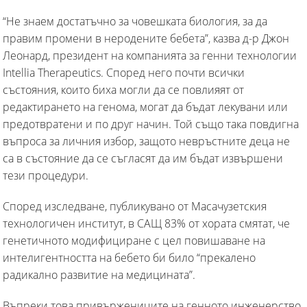
“Не знаем достатъчно за човешката биология, за да
правим промени в неродените бебета”, казва д-р Джон
Леонард, президент на компанията за генни технологии
Intellia Therapeutics. Според него почти всички
състояния, които биха могли да се повлияят от
редактирането на генома, могат да бъдат лекувани или
предотвратени и по друг начин. Той също така повдигна
въпроса за личния избор, защото невръстните деца не
са в състояние да се съгласят да им бъдат извършени
тези процедури.
Според изследване, публикувано от Масачузетския
технологичен институт, в САЩ 83% от хората смятат, че
генетичното модифициране с цел повишаване на
интелигентността на бебето би било “прекалено
радикално развитие на медицината”.
Въпреки това привържениците на генното инженерство