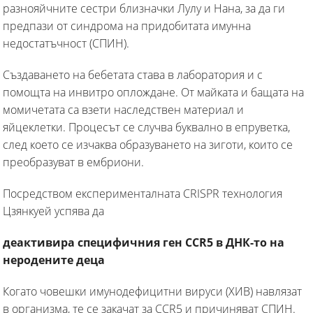
разнояйчните сестри близначки Лулу и Нана, за да ги
предпази от синдрома на придобитата имунна
недостатъчност (СПИН).
Създаването на бебетата става в лаборатория и с
помощта на инвитро оплождане. От майката и бащата на
момичетата са взети наследствен материал и
яйцеклетки. Процесът се случва буквално в епруветка,
след което се изчаква образуването на зиготи, които се
преобразуват в ембриони.
Посредством експерименталната CRISPR технология
Цзянкуей успява да
деактивира специфичния ген CCR5 в ДНК-то на
неродените деца
Когато човешки имунодефицитни вируси (ХИВ) навлязат
в организма, те се закачат за CCR5 и причиняват СПИН.