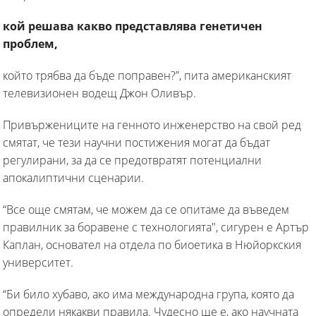
кой решава какво представлява генетичен
проблем,
който трябва да бъде поправен?”, пита американският
телевизионен водещ Джон Оливър.
Привържениците на генното инженерство на свой ред
смятат, че тези научни постижения могат да бъдат
регулирани, за да се предотвратят потенциални
апокалиптични сценарии.
“Все още смятам, че можем да се опитаме да въведем
правилник за боравене с технологията", сигурен е Артър
Каплан, основател на отдела по биоетика в Нюйоркския
университет.
“Би било хубаво, ако има международна група, която да
определи някакви правила. Чудесно ще е, ако научната