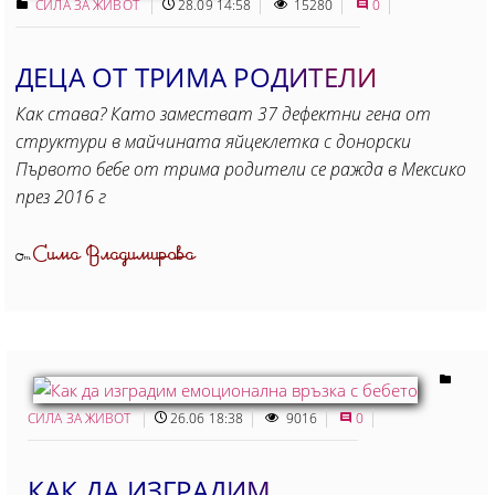
СИЛА ЗА ЖИВОТ
28.09 14:58
15280
0
ДЕЦА ОТ ТРИМА РОДИТЕЛИ
Как става? Като заместват 37 дефектни гена от
структури в майчината яйцеклетка с донорски
Първото бебе от трима родители се ражда в Мексико
през 2016 г
Сима Владимирова
От
СИЛА ЗА ЖИВОТ
26.06 18:38
9016
0
КАК ДА ИЗГРАДИМ