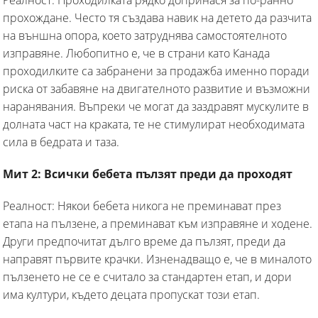
прохождане. Често тя създава навик на детето да разчита
на външна опора, което затруднява самостоятелното
изправяне. Любопитно е, че в страни като Канада
проходилките са забранени за продажба именно поради
риска от забавяне на двигателното развитие и възможни
наранявания. Въпреки че могат да заздравят мускулите в
долната част на краката, те не стимулират необходимата
сила в бедрата и таза.
Мит 2: Всички бебета пълзят преди да проходят
Реалност: Някои бебета никога не преминават през
етапа на пълзене, а преминават към изправяне и ходене.
Други предпочитат дълго време да пълзят, преди да
направят първите крачки. Изненадващо е, че в миналото
пълзенето не се е считало за стандартен етап, и дори
има култури, където децата пропускат този етап.