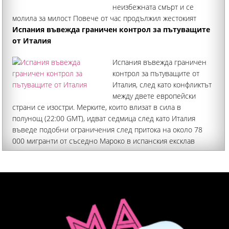
неизбежната смърт и се
молила за милост Повече от час продължил жестокият
побой, придружен с изключителни гаври, над 37-годишния
Испания въвежда граничен контрол за пътуващите
Георги Кузев от Кричим, който издъхна от тежки
от Италия
наранявания в Пловдив
Испания въвежда граничен
контрол за пътуващите от
Италия, след като конфликтът
между двете европейски
страни се изостри. Мерките, които влизат в сила в
полунощ (22:00 GMT), идват седмица след като Италия
въведе подобни ограничения след притока на около 78
000 мигранти от съседно Мароко в испанския ексклав
Сеута, съобщава Би Би Си