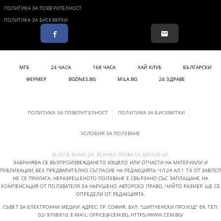
ПОЛИТИКА ЗА ПОВЕРИТЕЛНОСТ
ПОЛИТИКА ЗА БИСКВИТКИ
МГБ
24 ЧАСА
168 ЧАСА
ХАЙ КЛУБ
БЪЛГАРСКИ
ФЕРМЕР
BGDNES.BG
MILA.BG
24 ЗДРАВЕ
ПОЛИТИКА ЗА ПОВЕРИТЕЛНОСТ
ПОЛИТИКА ЗА БИСКВИТКИ
УСЛОВИЯ ЗА ПОЛЗВАНЕ
© 2016 МАМА 24. ВСИЧКИ ПРАВА СА ЗАПАЗЕНИ.
ЗАБРАНЯВА СЕ ВЪЗПРОИЗВЕЖДАНЕТО ИЗЦЯЛО ИЛИ ОТЧАСТИ НА МАТЕРИАЛИ И
ПУБЛИКАЦИИ, БЕЗ ПРЕДВАРИТЕЛНО СЪГЛАСИЕ НА РЕДАКЦИЯТА; ЧЛ.24 АЛ.1 Т.5 ОТ ЗАВПСП
НЕ СЕ ПРИЛАГА; НЕРАЗРЕШЕНОТО ПОЛЗВАНЕ Е СВЪРЗАНО СЪС ЗАПЛАЩАНЕ НА
КОМПЕНСАЦИЯ ОТ ПОЛЗВАТЕЛЯ ЗА НАРУШЕНО АВТОРСКО ПРАВО, ЧИЙТО РАЗМЕР ЩЕ СЕ
ОПРЕДЕЛИ ОТ РЕДАКЦИЯТА.
СЪВЕТ ЗА ЕЛЕКТРОННИ МЕДИИ: АДРЕС: ГР. СОФИЯ, БУЛ. "ШИПЧЕНСКИ ПРОХОД" 69, ТЕЛ:
02/ 9708810,
E-MAIL:
OFFICE@CEM.BG
,
HTTPS://WWW.CEM.BG/