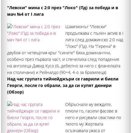
"Левски" мина с 2:0 през "Локо" (Пд) за победа и в
мач №4 от I лига
Шампионът "Левски"
продължава с пълен актив в I
лига след домакинско 2:0 над
"Локо" (Пд). На "Герена" в
двубоя от четвъртия кръг "сините" бяха доминантни,
особено през първата част, и спечелиха след попадения
на анголеца Давид Кусо (6, дебютно за него с фланелката
на столичани) и Рейналдо (90+4, 4-о за бразилеца)
Над час групата тийнейджъри се гаврили и биели
Георги, после го обрали, за да си купят дюнери
(Обзор)
Обръснали му веждите,
плюли го, гасили фасове в
него и рисували свастики по
тялото му Жертвата
осъзнавала ужаса от