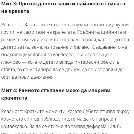
Мит 3: Прохождането зависи най-вече от силата
на краката
Реалност: За първите стъпки са нужни няколко мускулни
групи, не само тези на крачетата. Гръбните, шийните и
ръчните мускули играят също важна роля, като подготвят
детето за пълзене, изправяне и баланс. Създаването на
подходящи условия за изследване и игра също е
ключово — когато детето вижда интересни обекти в
стаята, то се мотивира да се движи, да се изправя и да
опитва нови движения.
Мит 4: Ранното стъпване може да изкриви
крачетата
Реалност: Кратките моменти, когато бебето стъпва върху
крачетата си под наблюдение, няма да го направят
кривокрако. За да се стигне до такава деформация, би
било нужно изключително голямо натоварване.