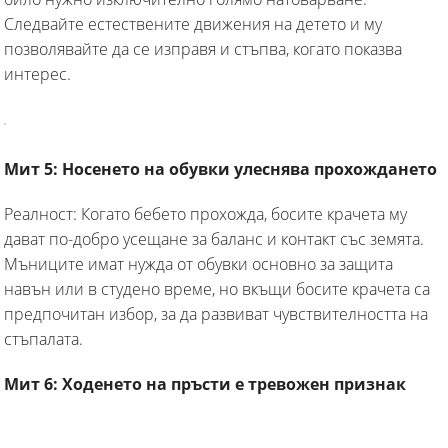
Следвайте естествените движения на детето и му
позволявайте да се изправя и стъпва, когато показва
интерес.
Мит 5: Носенето на обувки улеснява прохождането
Реалност: Когато бебето прохожда, босите крачета му
дават по-добро усещане за баланс и контакт със земята.
Мъниците имат нужда от обувки основно за защита
навън или в студено време, но вкъщи босите крачета са
предпочитан избор, за да развиват чувствителността на
стъпалата.
Мит 6: Ходенето на пръсти е тревожен признак