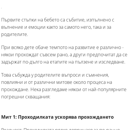
Първите стъпки на бебето са събитие, изпълнено с
вълнение и емоции както за самото него, така и за
родителите.
При всяко дете обаче темпото на развитие е различно -
някои прохождат съвсем рано, а други предпочитат да се
задържат по-дълго на етапите на пълзене и изследване.
Това събужда у родителите въпроси и съмнения,
повлияни и от различни митове около процеса на
прохождане. Нека разгледаме някои от най-популярните
погрешни схващания:
Мит 1: Проходилката ускорява прохождането
Реалност: Проходилката рядко допринася за по-ранно