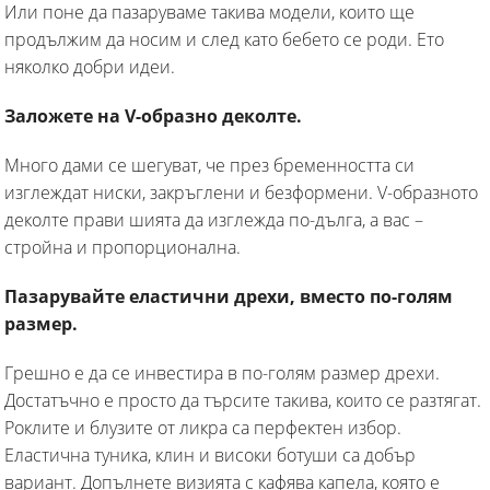
Или поне да пазаруваме такива модели, които ще
продължим да носим и след като бебето се роди. Ето
няколко добри идеи.
Заложете на V-образно деколте.
Много дами се шегуват, че през бременността си
изглеждат ниски, закръглени и безформени. V-образното
деколте прави шията да изглежда по-дълга, а вас –
стройна и пропорционална.
Пазарувайте еластични дрехи, вместо по-голям
размер.
Грешно е да се инвестира в по-голям размер дрехи.
Достатъчно е просто да търсите такива, които се разтягат.
Роклите и блузите от ликра са перфектен избор.
Еластична туника, клин и високи ботуши са добър
вариант. Допълнете визията с кафява капела, която е