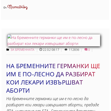
Mama24.bg
От
ЗА БРЕМЕННАТА
22.02 08:17
112836
0
НА БРЕМЕННИТЕ ГЕРМАНКИ ЩЕ
ИМ Е ПО-ЛЕСНО ДА РАЗБИРАТ
КОИ ЛЕКАРИ ИЗВЪРШВАТ
АБОРТИ
На бременните германки ще им е по-лесно да
разбират кои лекари извършват аборти, предаде
ДПА, цитирана от БТА. Германските депутати