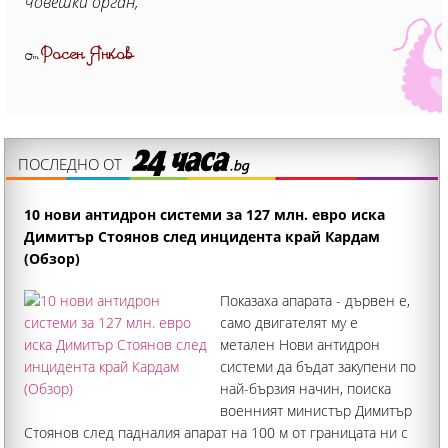
човешки орган,
Росен Янков
От
ПОСЛЕДНО ОТ
10 нови антидрон системи за 127 млн. евро иска
Димитър Стоянов след инцидента край Кардам
(Обзор)
Показаха апарата - дървен е,
само двигателят му е
метален Нови антидрон
системи да бъдат закупени по
най-бързия начин, поиска
военният министър Димитър
Стоянов след падналия апарат на 100 м от границата ни с