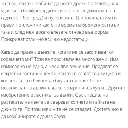
За тези, които не обичат да носят дрехи по тялото, най-
удачни са бойфренд джинсите (от англ.
джинсите на
гаджето – бел. ред.) и пуловерите. Широчината им ги
прави приложими както по време на бременността ви,
така и след нея, докато влезете отново във форма.
Прикриват отлично всичко недостатъци.
Какво да правя с дънките, когато не се закопчават от
коремчето ми? Този въпрос измъчва много жени. Има
измислено не едно, а цели две решения. Продават се
секретни ластични ленти, които се слагат върху ципа и
копчето и са в близки до блузата ви цвят.Те не
позволяват на дънките да се отварят и изхлузват. Другото
изобретение е ластикът за дънки. Със специална
растегателна лента се свързват копчето и гайката на
джинсите. По този начин те не се отварят. Достатъчно е
да комбинирате с дълга блуза.