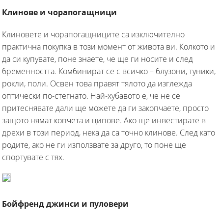
Клинове и чорапогащници
Клиновете и чорапогащниците са изключително
практична покупка в този момент от живота ви. Колкото и
да си купувате, поне знаете, че ще ги носите и след
бременността. Комбинират се с всичко – блузони, туники,
рокли, поли. Освен това правят тялото да изглежда
оптически по-стегнато. Най-хубавото е, че не се
притеснявате дали ще можете да ги закопчаете, просто
защото нямат копчета и ципове. Ако ще инвестирате в
дрехи в този период, нека да са точно клинове. След като
родите, ако не ги използвате за друго, то поне ще
спортувате с тях.
Бойфренд джинси и пуловери