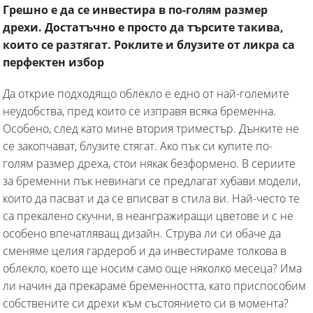
Грешно е да се инвестира в по-голям размер
дрехи. Достатъчно е просто да търсите такива,
които се разтягат. Роклите и блузите от ликра са
перфектен избор
Да открие подходящо облекло е едно от най-големите
неудобства, пред които се изправя всяка бременна.
Особено, след като мине втория триместър. Дънките не
се закопчават, блузите стягат. Ако пък си купите по-
голям размер дреха, стои някак безформено. В сериите
за бременни пък невинаги се предлагат хубави модели,
които да пасват и да се вписват в стила ви. Най-често те
са прекалено скучни, в неангражиращи цветове и с не
особено впечатляващ дизайн. Струва ли си обаче да
сменяме целия гардероб и да инвестираме толкова в
облекло, което ще носим само още няколко месеца? Има
ли начин да прекараме бременността, като приспособим
собствените си дрехи към състоянието си в момента?