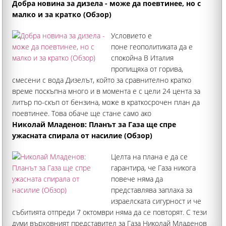
Румъния. Случаят от събота сутринта, за който съобщи
Добра новина за дизела - може да поевтинее, но с
лично премиерът Румен Радев, е първият самовзривил се
малко и за кратко (Обзор)
чужд дрон на българска територия
Условието е
поне геополитиката да е
спокойна В Италия
пропищяха от горива,
смесени с вода Дизелът, който за сравнително кратко
време поскъпна много и в момента е с цели 24 цента за
литър по-скъп от бензина, може в краткосрочен план да
поевтинее. Това обаче ще стане само ако
геополитическата обстановка остане спокойна – тогава
Николай Младенов: Планът за Газа ще спре
средната цена на
ужасната спирала от насилие (Обзор)
Целта на плана е да се
гарантира, че Газа никога
повече няма да
представлява заплаха за
израелската сигурност и че
събитията отпреди 7 октомври няма да се повторят. С тези
думи върховният представител за Газа Николай Младенов