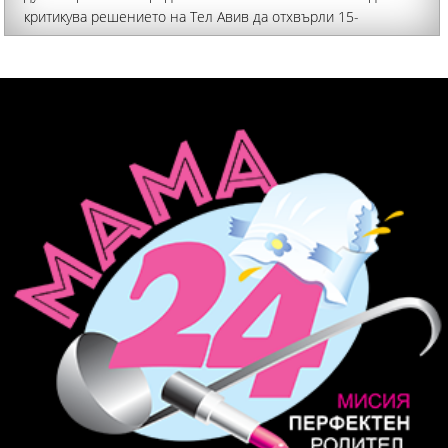
критикува решението на Тел Авив да отхвърли 15-
точковата стратегия на Доналд Тръмп за омиротворяване
на палестинската