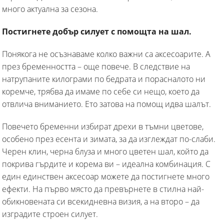
много актуална за сезона.
Постигнете добър силует с помощта на шал.
Понякога не осъзнаваме колко важни са аксесоарите. А
през бременността – още повече. В следствие на
натрупаните килограми по бедрата и порасналото ни
коремче, трябва да имаме по себе си нещо, което да
отвлича вниманието. Ето затова на помощ идва шалът.
Повечето бременни избират дрехи в тъмни цветове,
особено през есента и зимата, за да изглеждат по-слаби.
Черен клин, черна блуза и много цветен шал, който да
покрива гърдите и корема ви – идеална комбинация. С
един единствен аксесоар можете да постигнете много
ефекти. На първо място да превърнете в стилна най-
обикновената си всекидневна визия, а на второ – да
изградите строен силует.