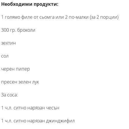
Необходими продукти:
1 голямо филе от сьомга или 2 по-малки (за 2 порции)
300 гр. броколи
зехтин
сол
черен пипер
пресен зелен лук
За соса:
1 ч.л. ситно нарязан чесън
1 ч.л. ситно нарязан джинджифил