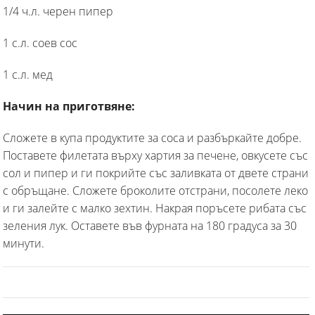
1/4 ч.л. черен пипер
1 с.л. соев сос
1 с.л. мед
Начин на приготвяне:
Сложете в купа продуктите за соса и разбъркайте добре.
Поставете филетата върху хартия за печене, овкусете със
сол и пипер и ги покрийте със заливката от двете страни
с обръщане. Сложете броколите отстрани, посолете леко
и ги залейте с малко зехтин. Накрая поръсете рибата със
зеления лук. Оставете във фурната на 180 градуса за 30
минути.