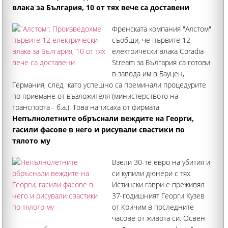
влака за България, 10 от тях вече са доставени
Френската компания "Алстом"
съобщи, че първите 12
електрически влака Coradia
Stream за България са готови
в завода им в Бауцен,
Германия, след като успешно са преминали процедурите
по приемане от възложителя (министерството на
транспорта - б.а.). Това написаха от фирмата
в linkedin. Поясняват, че това е важна стъпка в
Непълнолетните обръснали веждите на Георги,
изпълнението на проекта за
гасили фасове в него и рисували свастики по
тялото му
Взели 30-те евро на убития и
си купили дюнери с тях
Истински гаври е преживял
37-годишният Георги Кузев
от Кричим в последните
часове от живота си. Освен