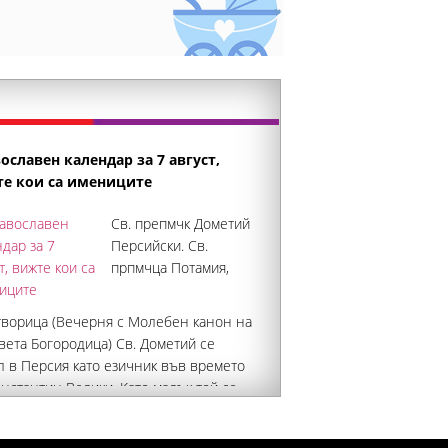
ославен календар за 7 август,
е кои са имениците
Св. препмчк Дометий
Персийски. Св.
прпмчца Потамия,
творица (Вечерня с Молебен канон на
вета Богородица) Св. Дометий се
л в Персия като езичник във времето
нстантин Велики. Като малък той се
нал с Христовата вяра, оставил
ството и се кръстил. Толкова много