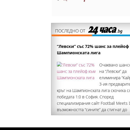
ПОСЛЕДНО ОТ
“Левски” със 72% шанс за плейоф
Шампионската лига
Очаквано шанс
на “Левски” да
елиминира “Кайр
3-ия предварит
кръг на Шампионската лига скочиха с
победата 1:0 в София. Според
специализирания сайт Football Meets 
възможността “сините” да стигнат до
плейоф в най-комерсиалния турнир е
72%. Преди първия мач бе малко под 
Победителят от сблъсъка между стол