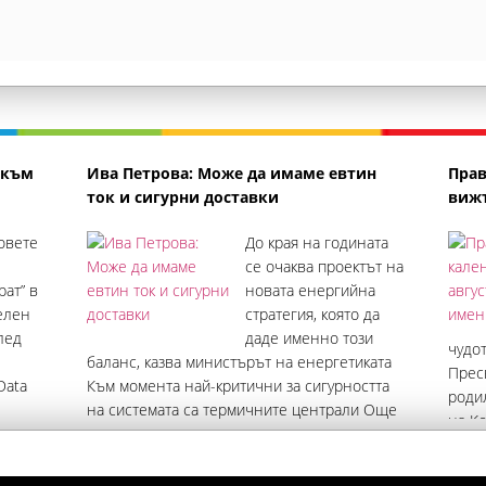
 към
Ива Петрова: Може да имаме евтин
Прав
ток и сигурни доставки
вижт
овете
До края на годината
се очаква проектът на
ат” в
новата енергийна
елен
стратегия, която да
лед
даде именно този
чудо
баланс, казва министърът на енергетиката
Прес
Data
Към момента най-критични за сигурността
роди
на системата са термичните централи Още
на Ко
 точно
акценти: Случвали са се спадове на
запоз
60%.
река Дунав и преди, но не толкова ниски,
езиче
ичани
колкото са в момента За