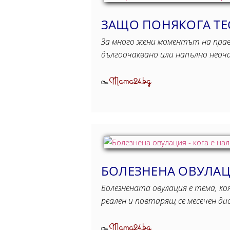
ЗАЩО ПОНЯКОГА ТЕС
За много жени моментът на праве
дългоочаквано или напълно неоч
Mama24.bg
От
БОЛЕЗНЕНА ОВУЛАЦ
Болезнената овулация е тема, ко
реален и повтарящ се месечен д
Mama24.bg
От