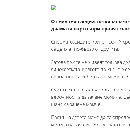
От научна гледна точка момче с
двамата партньори правят секс
Сперматозоидите, които носят Y-хр
се движат по-бързо от другите.
Затова пък те не живеят толкова дъл
яйцеклетката. Колкото по-късно е се
вероятността бебето да е момиче. 
Счита се също така, че когато жена
вероятността да зачене момиче. С
шанс да зачене момче.
Полът на детето може да се определ
месеца на зачатие. Ако жената е в 