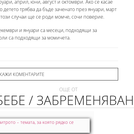
уари, април, юни, август и октомври. Ако се касае
о детето трябва да бъде заченато през януари, март
 този случаи ще се роди момче, сочи поверие.
екември и януари са месеци, подходящи за
 юли са подходящи за момичета.
КАЖИ КОМЕНТАРИТЕ
ОЩЕ ОТ
БЕБЕ / ЗАБРЕМЕНЯВАН