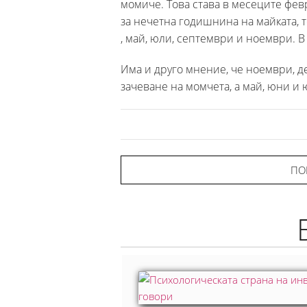
момиче. Това става в месеците февр
за нечетна годишнина на майката, т
, май, юли, септември и ноември. В
Има и друго мнение, че ноември, д
зачеване на момчета, а май, юни и
ПО