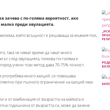
е зачева с по-голяма вероятност, ако
 малко преди овулацията.
„ИСК
омозома, която всъщност е решаваща за мъжкия пол,
ПРЕХ
РЕП
го, така че нямат време да чакат много
ксът след овулацията, толкова по-голяма е
РОДИ
Според учени този метод дава 70-75% точност.
БОЛН
та употребява много калций, се повишава
ъответно при пълното ограничение на калций има
КАПС
и и от комбинация от възрастта на майката и
четна годишнина от възрастта си, може да зачене