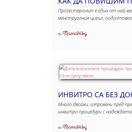
КАК ДА ПОВИШИМ П
Прогестеронът е един от най-важ
менструалния цикъл, подготовк
Mama24.bg
От
ИНВИТРО СА БЕЗ Д
Много двойки, изправени пред п
инвитро процедури с надеждата 
Mama24.bg
От