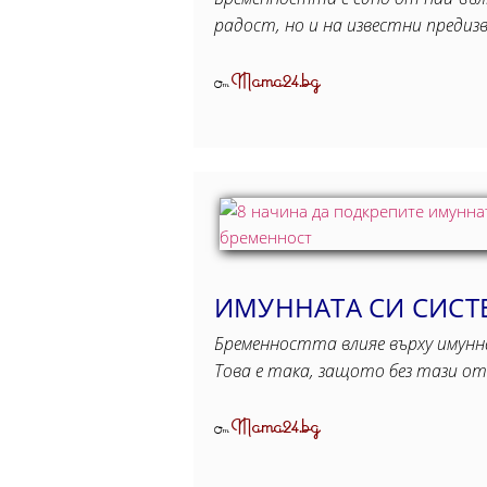
радост, но и на известни преди
Mama24.bg
От
ИМУННАТА СИ СИСТ
Бременността влияе върху имунн
Това е така, защото без тази о
Mama24.bg
От