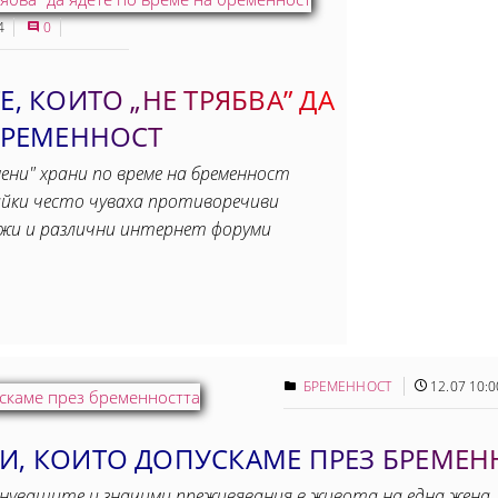
4
0
, КОИТО „НЕ ТРЯБВА” ДА
 БРЕМЕННОСТ
ени" храни по време на бременност
айки често чуваха противоречиви
ежи и различни интернет форуми
БРЕМЕННОСТ
12.07 10:0
КИ, КОИТО ДОПУСКАМЕ ПРЕЗ БРЕМЕН
уващите и значими преживявания в живота на една жена. Т