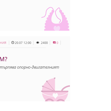
ЕНИЯ
20.07 12:00
2400
0
ИМ?
ретърпява опорно-двигателният