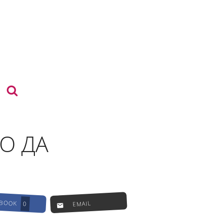
О ДА
EBOOK
EMAIL
0