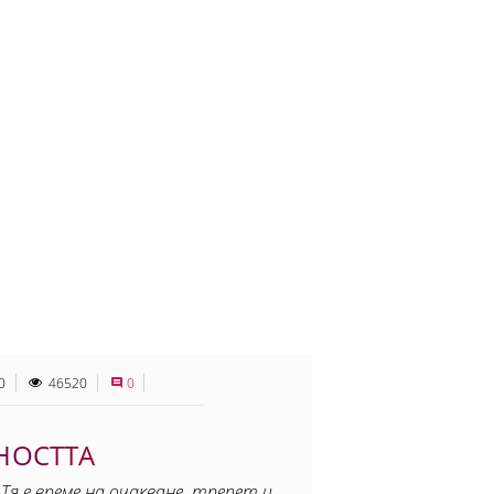
0
46520
0
НОСТТА
я е време на очакване, трепет и