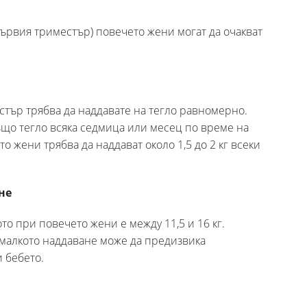
ървия триместър) повечето жени могат да очакват
стър трябва да наддавате на тегло равномерно.
ъщо тегло всяка седмица или месец по време на
о жени трябва да наддават около 1,5 до 2 кг всеки
не
о при повечето жени е между 11,5 и 16 кг.
малкото наддаване може да предизвика
 бебето.