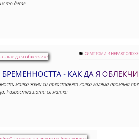
ейното дете
СИМПТОМИ И НЕРАЗПОЛОЖ
З БРЕМЕННОСТТА - КАК ДА Я ОБЛЕКЧ
нност, малко жени си представят колко голяма промяна п
еца. Разрастващата се матка