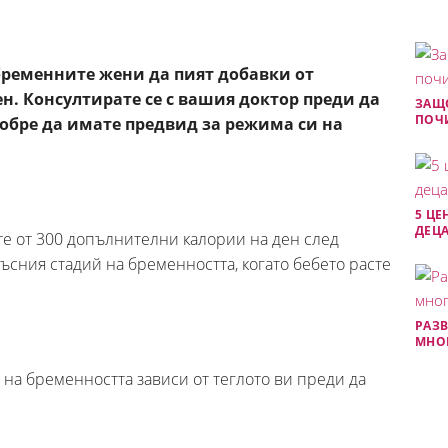
бременните жени да пият добавки от
. Консултирате се с вашия доктор преди да
ЗАЩО
ПОЧ
добре да имате предвид за режима си на
5 ЦЕ
ДЕЦА
ете от 300 допълнителни калории на ден след
ъсния стадий на бременността, когато бебето расте
РАЗВ
МНОГ
 на бременността зависи от теглото ви преди да