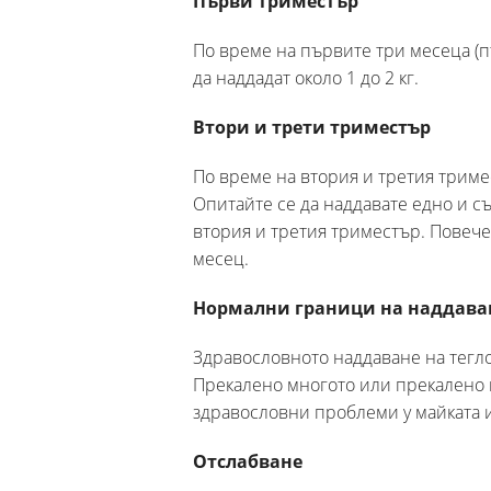
Първи триместър
По време на първите три месеца (п
да наддадат около 1 до 2 кг.
Втори и трети триместър
По време на втория и третия триме
Опитайте се да наддавате едно и с
втория и третия триместър. Повечет
месец.
Нормални граници на наддава
Здравословното наддаване на теглот
Прекалено многото или прекалено 
здравословни проблеми у майката и
Отслабване