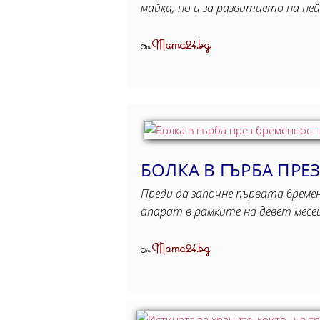
майка, но и за развитието на н
Mama24.bg
От
БОЛКА В ГЪРБА ПРЕ
Преди да започне първата бреме
апарат в рамките на девет мес
Mama24.bg
От