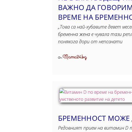
ВАЖНО ДА ГОВОРИМ
ВРЕМЕ НА БРЕМЕНН
„Това са най-хубавите девет мес
бременна жена е чувала тази репл
понякога дори от непознати
Mama24.bg
От
БРЕМЕННОСТ МОЖЕ 
Редовният прием на витамин D п