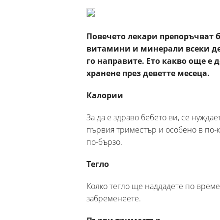
Повечето лекари препоръчват 
витамини и минерали всеки ден
го направите. Ето какво още е 
хранене през деветте месеца.
Калории
За да е здраво бебето ви, се нужда
първия триместър и особено в по-к
по-бързо.
Тегло
Колко тегло ще наддадете по време
забременеете.