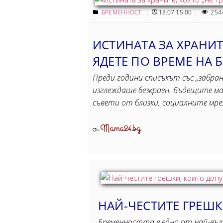
БРЕМЕННОСТ
18.07 15:00
254
ИСТИНАТА ЗА ХРАНИТЕ
ЯДЕТЕ ПО ВРЕМЕ НА
Преди години списъкът със „забран
изглеждаше безкраен. Бъдещите м
съвети от близки, социалните мр
Mama24.bg
От
НАЙ-ЧЕСТИТЕ ГРЕШ
Бременността е едно от най-вълн