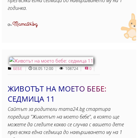
през всяка една седмица до навършването му на 1
годинка.
Mama24.bg
От
БЕБЕ
08.05 12:00
108724
0
ЖИВОТЪТ НА МОЕТО БЕБЕ:
СЕДМИЦА 11
Сайтът за родители mama24.bg стартира
поредица "Животът на моето бебе", в която ще
можете да следите какво се случва с вашето дете
през всяка една седмица до навършването му на 1