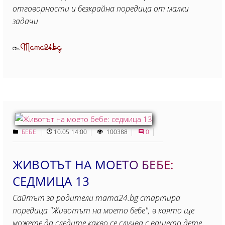
отговорности и безкрайна поредица от малки
задачи
Mama24.bg
От
БЕБЕ
10.05 14:00
100388
0
ЖИВОТЪТ НА МОЕТО БЕБЕ:
СЕДМИЦА 13
Сайтът за родители mama24.bg стартира
поредица "Животът на моето бебе", в която ще
можете да следите какво се случва с вашето дете