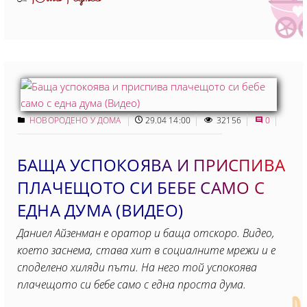
От
НОВОРОДЕНО У ДОМА
29.04 14:00
32156
0
БАЩА УСПОКОЯВА И ПРИСПИВА
ПЛАЧЕЩОТО СИ БЕБЕ САМО С
ЕДНА ДУМА (ВИДЕО)
Даниел Айзенман е оратор и баща отскоро. Видео,
което заснема, става хит в социалните мрежи и е
споделено хиляди пъти. На него той успокоява
плачещото си бебе само с една проста дума.