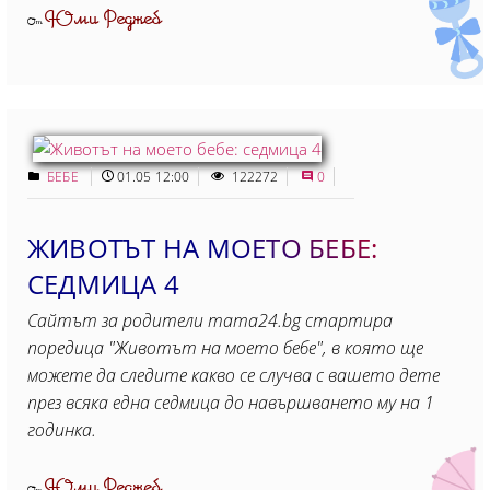
Юми Реджеб
От
БЕБЕ
01.05 12:00
122272
0
ЖИВОТЪТ НА МОЕТО БЕБЕ:
СЕДМИЦА 4
Сайтът за родители mama24.bg стартира
поредица "Животът на моето бебе", в която ще
можете да следите какво се случва с вашето дете
през всяка една седмица до навършването му на 1
годинка.
Юми Реджеб