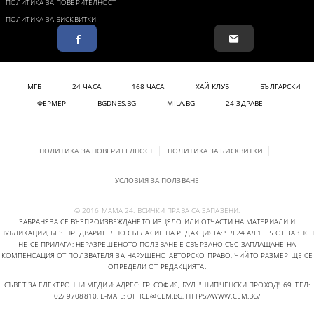
ПОЛИТИКА ЗА ПОВЕРИТЕЛНОСТ
ПОЛИТИКА ЗА БИСКВИТКИ
МГБ
24 ЧАСА
168 ЧАСА
ХАЙ КЛУБ
БЪЛГАРСКИ
ФЕРМЕР
BGDNES.BG
MILA.BG
24 ЗДРАВЕ
ПОЛИТИКА ЗА ПОВЕРИТЕЛНОСТ
ПОЛИТИКА ЗА БИСКВИТКИ
УСЛОВИЯ ЗА ПОЛЗВАНЕ
© 2016 МАМА 24. ВСИЧКИ ПРАВА СА ЗАПАЗЕНИ.
ЗАБРАНЯВА СЕ ВЪЗПРОИЗВЕЖДАНЕТО ИЗЦЯЛО ИЛИ ОТЧАСТИ НА МАТЕРИАЛИ И
ПУБЛИКАЦИИ, БЕЗ ПРЕДВАРИТЕЛНО СЪГЛАСИЕ НА РЕДАКЦИЯТА; ЧЛ.24 АЛ.1 Т.5 ОТ ЗАВПСП
НЕ СЕ ПРИЛАГА; НЕРАЗРЕШЕНОТО ПОЛЗВАНЕ Е СВЪРЗАНО СЪС ЗАПЛАЩАНЕ НА
КОМПЕНСАЦИЯ ОТ ПОЛЗВАТЕЛЯ ЗА НАРУШЕНО АВТОРСКО ПРАВО, ЧИЙТО РАЗМЕР ЩЕ СЕ
ОПРЕДЕЛИ ОТ РЕДАКЦИЯТА.
СЪВЕТ ЗА ЕЛЕКТРОННИ МЕДИИ: АДРЕС: ГР. СОФИЯ, БУЛ. "ШИПЧЕНСКИ ПРОХОД" 69, ТЕЛ:
02/ 9708810,
E-MAIL:
OFFICE@CEM.BG
,
HTTPS://WWW.CEM.BG/