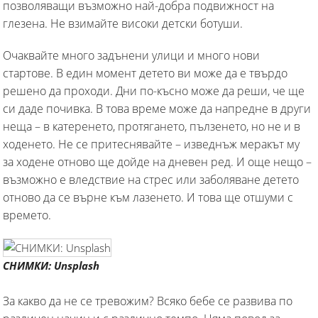
позволяващи възможно най-добра подвижност на
глезена. Не взимайте високи детски ботуши.
Очаквайте много задънени улици и много нови
стартове. В един момент детето ви може да е твърдо
решено да проходи. Дни по-късно може да реши, че ще
си даде почивка. В това време може да напредне в други
неща – в катеренето, протягането, пълзенето, но не и в
ходенето. Не се притеснявайте – изведнъж меракът му
за ходене отново ще дойде на дневен ред. И още нещо –
възможно е вледствие на стрес или заболяване детето
отново да се върне към лазенето. И това ще отшуми с
времето.
СНИМКИ: Unsplash
За какво да не се тревожим? Всяко бебе се развива по