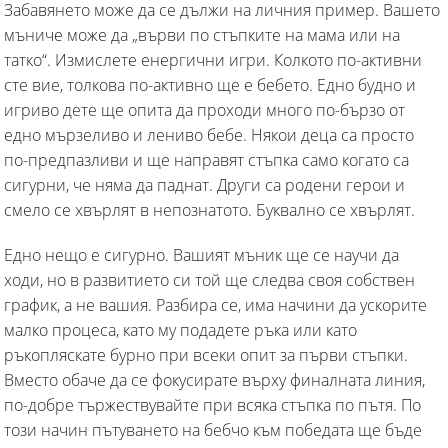
Забавянето може да се дължи на личния пример. Вашето
мъниче може да „върви по стъпките на мама или на
татко“. Измислете енергични игри. Колкото по-активни
сте вие, толкова по-активно ще е бебето. Едно будно и
игриво дете ще опита да проходи много по-бързо от
едно мързеливо и лениво бебе. Някои деца са просто
по-предпазливи и ще направят стъпка само когато са
сигурни, че няма да паднат. Други са родени герои и
смело се хвърлят в непознатото. Буквално се хвърлят.
Едно нещо е сигурно. Вашият мъник ще се научи да
ходи, но в развитието си той ще следва своя собствен
график, а не вашия. Разбира се, има начини да ускорите
малко процеса, като му подадете ръка или като
ръкопляскате бурно при всеки опит за първи стъпки.
Вместо обаче да се фокусирате върху финалната линия,
по-добре тържествувайте при всяка стъпка по пътя. По
този начин пътуването на бебчо към победата ще бъде