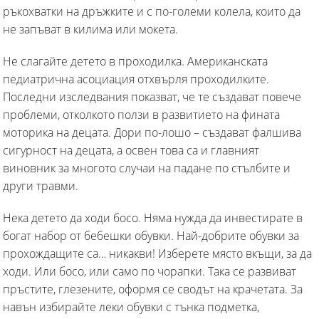
ръкохватки на дръжките и с по-големи колела, които да
не запъват в килима или мокета.
Не слагайте детето в проходилка. Американската
педиатрична асоциация отхвърля проходилките.
Последни изследвания показват, че те създават повече
проблеми, отколкото ползи в развитието на фината
моторика на децата. Дори по-лошо – създават фалшива
сигурност на децата, а освен това са и главният
виновник за многото случаи на падане по стълбите и
други травми.
Нека детето да ходи босо. Няма нужда да инвестирате в
богат набор от бебешки обувки. Най-добрите обувки за
прохождащите са… никакви! Изберете място вкъщи, за да
ходи. Или босо, или само по чорапки. Така се развиват
пръстите, глезените, оформя се сводът на крачетата. За
навън избирайте леки обувки с тънка подметка,