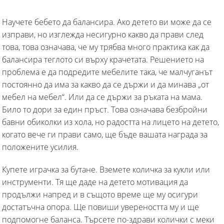
Научете бебето да балансира. Ако детето ви може да се
изправи, но изглежда несигурно какво да прави след
това, това означава, че му трябва много практика как да
балансира теглото си върху крачетата. Решението на
проблема е да подредите мебелите така, че малчуганът
постоянно да има за какво да се държи и да минава „от
мебел на мебел“. Или да се държи за ръката на мама.
Било то дори за един пръст. Това означава безбройни
бавни обиколки из хола, но радостта на лицето на детето,
когато вече ги прави само, ще бъде вашата награда за
положените усилия.
Купете играчка за бутане. Вземете количка за кукли или
инструменти. Тя ще даде на детето мотивация да
продължи напред и в същото време ще му осигури
достатъчна опора. Ще повиши увереността му и ще
подпомогне баланса. Търсете по-здрави колички с меки