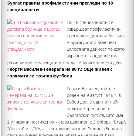
Бургас правим профилактични прегледи по 18
специалности
По 18 специалности се
извършват профилактични
прегледи в детската болница
в Бургас, които включват
цялостната дейност по която
здравното заведение има
разрешение. Желаещите могат да се записват всеки ден,
прегледите са анонсирани до края на месеца, а може и да
Георги Василев-Генерала на 80 г.: Още живея с
ги продължим при интерес. Това заяви по БНТ д-р
голямата си тръпка футбола
Благомир Здравков
Георги Василев, който е
роден на 9 август 1946 г. в
Бобов дол, е един от най-
великите треньори в
българския футбол, като има
2 уникални постижения - става шампион с 3 отбора: "Етър",
"Левски" и ЦСКА, а с третодивизионния "Унион" (Берлин)
стига до финал в турнира за купата на Германия. Като