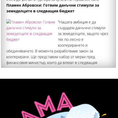
футболист най-значим е периодът му при "виолетовите"
Пламен Абровски: Готвим данъчни стимули за
земеделците в следващия бюджет
"Нашата амбиция е да
създадем данъчни стимули
за земеделците, защото чрез
тях по-лесно е
кооперирането и
обединяването. В момента разработваме закон за
коопериране. Ще представим набор от мерки пред
финансовия министър, които да влязат в следващия
бюджет". Това заяви земеделският министър Пламен
Абровски пред БНТ