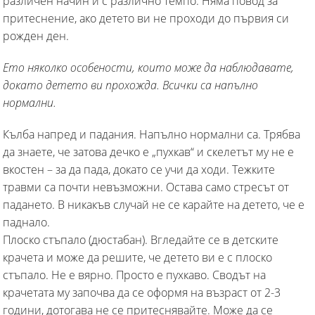
различен начин и с различно темпо. Няма повод за
притеснение, ако детето ви не проходи до първия си
рожден ден.
Ето няколко особености, които може да наблюдавате,
докато детето ви прохожда. Всички са напълно
нормални.
Кълба напред и падания. Напълно нормални са. Трябва
да знаете, че затова дечко е „пухкав“ и скелетът му не е
вкостен – за да пада, докато се учи да ходи. Тежките
травми са почти невъзможни. Остава само стресът от
падането. В никакъв случай не се карайте на детето, че е
паднало.
Плоско стъпало (дюстабан). Вгледайте се в детските
крачета и може да решите, че детето ви е с плоско
стъпало. Не е вярно. Просто е пухкаво. Сводът на
крачетата му започва да се оформя на възраст от 2-3
години, дотогава не се притеснявайте. Може да се