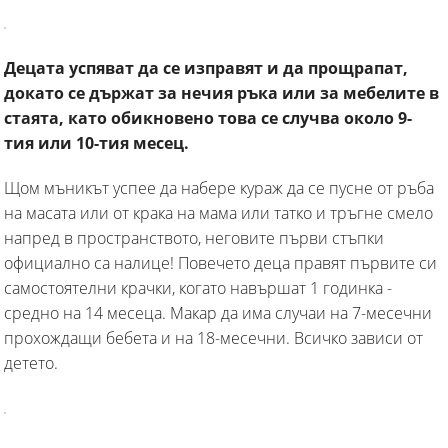
Децата успяват да се изправят и да прощрапат,
докато се държат за нечия ръка или за мебелите в
стаята, като обикновено това се случва около 9-
тия или 10-тия месец.
Щом мъникът успее да набере кураж да се пусне от ръба
на масата или от крака на мама или татко и тръгне смело
напред в пространството, неговите първи стъпки
официално са налице! Повечето деца правят първите си
самостоятелни крачки, когато навършат 1 годинка -
средно на 14 месеца. Макар да има случаи на 7-месечни
прохождащи бебета и на 18-месечни. Всичко зависи от
детето.