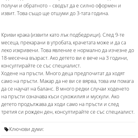
получи и обратното – сводът да е силно оформен и
извит. Това също ще отшуми до 3-тата година.
Криви крака (извити като лък подбедрици). След 9-те
месеца, прекарани в утробата, крачетата може и да са
леко изкривени. Това явление е нормално да изчезне до
18-месечна възраст. Ако детето ви е вече на 3 години,
консултирайте се със специалист.
Ходене на пръсти. Много деца предпочитат да ходят
само на пръсти. Макар да не ви се вярва, това им помага
да се научат на баланс. В много редки случаи ходенето
на пръсти означава къси сухожилия и мускули. Ако
детето продължава да ходи само на пръсти и след
третия си рожден ден, консултирайте се със специалист.
Ключови думи: