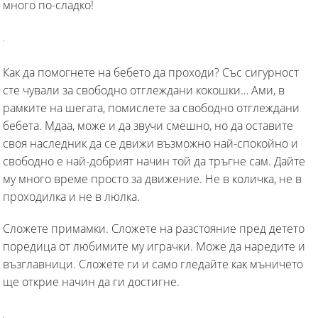
много по-сладко!
Как да помогнете на бебето да проходи? Със сигурност
сте чували за свободно отглеждани кокошки… Ами, в
рамките на шегата, помислете за свободно отглеждани
бебета. Мдаа, може и да звучи смешно, но да оставите
своя наследник да се движи възможно най-спокойно и
свободно е най-добрият начин той да тръгне сам. Дайте
му много време просто за движение. Не в количка, не в
проходилка и не в люлка.
Сложете примамки. Сложете на разстояние пред детето
поредица от любимите му играчки. Може да наредите и
възглавници. Сложете ги и само гледайте как мъничето
ще открие начин да ги достигне.