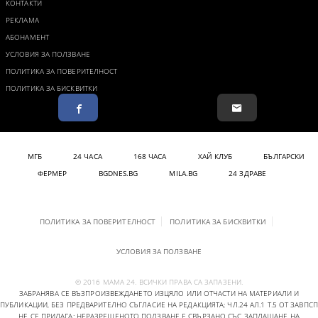
КОНТАКТИ
РЕКЛАМА
АБОНАМЕНТ
УСЛОВИЯ ЗА ПОЛЗВАНЕ
ПОЛИТИКА ЗА ПОВЕРИТЕЛНОСТ
ПОЛИТИКА ЗА БИСКВИТКИ
МГБ
24 ЧАСА
168 ЧАСА
ХАЙ КЛУБ
БЪЛГАРСКИ
ФЕРМЕР
BGDNES.BG
MILA.BG
24 ЗДРАВЕ
ПОЛИТИКА ЗА ПОВЕРИТЕЛНОСТ
ПОЛИТИКА ЗА БИСКВИТКИ
УСЛОВИЯ ЗА ПОЛЗВАНЕ
© 2016 МАМА 24. ВСИЧКИ ПРАВА СА ЗАПАЗЕНИ.
ЗАБРАНЯВА СЕ ВЪЗПРОИЗВЕЖДАНЕТО ИЗЦЯЛО ИЛИ ОТЧАСТИ НА МАТЕРИАЛИ И
ПУБЛИКАЦИИ, БЕЗ ПРЕДВАРИТЕЛНО СЪГЛАСИЕ НА РЕДАКЦИЯТА; ЧЛ.24 АЛ.1 Т.5 ОТ ЗАВПСП
НЕ СЕ ПРИЛАГА; НЕРАЗРЕШЕНОТО ПОЛЗВАНЕ Е СВЪРЗАНО СЪС ЗАПЛАЩАНЕ НА