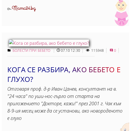
Mama24.bg
От
БОЛЕСТИ ПРИ БЕБЕТО
07.10 12:30
115948
0
КОГА СЕ РАЗБИРА, АКО БЕБЕТО Е
ГЛУХО?
Отговаря проф. д-р Иван Цанев, консултант на в.
"24 часа" по уши-нос-гърло от старта на
приложението "Докторе, кажи!" през 2001 г. Чак към
8-9-ия месец може да се установи, ако новороденото
е глухо