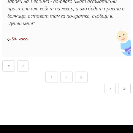
здрави на 1 година - по-рядко имат астматични
пристъпи или ходят на лекар, а ако бъдат приети в
болница, остават там за по-кратко, съобщи в.
"Дейли мейл".
24 часа
От
1
2
3