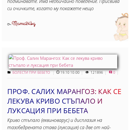
подминавате. Има необичайно поведение. Присвива
си очичките, когато му покажете нещо
Mama24.bg
От
БОЛЕСТИ ПРИ БЕБЕТО
19.10 10:00
121896
0
ПРОФ. САЛИХ МАРАНГОЗ: КАК СЕ
ЛЕКУВА КРИВО СТЪПАЛО И
ЛУКСАЦИЯ ПРИ БЕБЕТА
Криво стъпало (еквиноварус) и дисплазия на
тазобедрената става (луксация) са две от най-